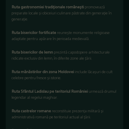
Ruta
gastronomiei
tradiționale
rom
âne
ști
promovează
preparate locale
și
obiceiuri
culinare
păstrate
din
generație
în
genera
ție
.
Ruta
bisericilor
fortificate
reunește
monumente
religioase
adaptate
pentru
apărare
în
perioada
medieval
ă
.
Ruta
bisericilor
de
lemn
prezintă
capodopere
arhitecturale
ridicate
exclusiv
din
lemn
,
în
diferite
zone ale
țării
.
Ruta
mănăstirilor
din zona
Moldovei
include
lăcașuri
de cult
celebre
pentru
fresce
și
istorie
.
Ruta
Sf
ântul
Ladislau
pe
teritoriul
României
urmeaz
ă
drumul
legendar
al
regelui
maghiar
.
Ruta
castrelor
romane
reconstituie
prezența
militară
și
administrativă
romană
pe
teritoriul
actual al
țării
.