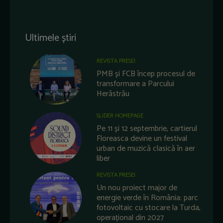
Ultimele știri
REVISTA PRESEI
PMB și FCB încep procesul de
transformare a Parcului
Herăstrău
SLIDER HOMEPAGE
Pe 11 și 12 septembrie, cartierul
Floreasca devine un festival
urban de muzică clasică în aer
liber
REVISTA PRESEI
Un nou proiect major de
energie verde în România: parc
fotovoltaic cu stocare la Turda,
operațional din 2027