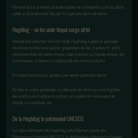
Mirosul
dulce
și
intens
al
tuberozelor
se
va
împleti
cu
cel
al
pâinii
calde
și
al
prăjiturilor
făcute
în
cuptoare
vechi
de
lemn
.
Hoghilag
–
un loc
unde
timpul
curge
altfel
Atestat
documentar
înc
ă
din 1296,
Hoghilag
a
păstrat
aproape
neatinsă
moștenirea
sașilor
:
gospodării
de tip
„
frankisch
”,
por
ți
monumentale
din
lemn
masiv
, case
trainice
, cu
fațade
simple,
dar
armonioase
,
și
biserica
tradițională
din
centrul
satului
.
În
timpul
festivalului
,
aceste
case
devin
parte
din decor.
Pictate
în
culori
pastelate
, cu
obloane
din
lemn
și
curți
îngrijite
,
ele
arat
ă
cum
tradiția
nu e
doar
un capitol din
manualul
de
istorie
, ci o
realitate
vie.
De la
Hoghilag
la
patrimoniul
UNESCO
La
câ
țiva
kilometri
de
Hoghilag
,
satul
Biertan,
parte
din
Patrimoniul
Mondial UNESCO,
î
și
întâmpin
ă
vizitatorii
cu
fațade