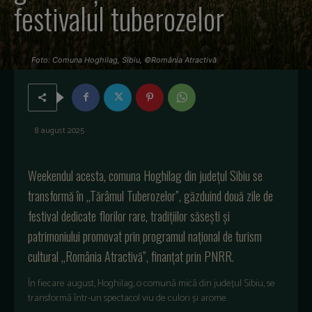
festivalul tuberozelor
Foto: Comuna Hoghilag, Sibiu, ©România Atractivă
8 august 2025
W
eekendul acesta,
comuna
Hoghilag
din
jude
țul
Sibiu se
transformă
în
„
T
ăr
âmul
Tuberozelor
”,
g
ăzduind
două
zile
de
festival dedicate
florilor
rare,
tradițiilor
săsești
și
patrimoniului
promovat
prin
programul național de turism
cultural
„
Rom
ânia
Atractiv
ă”, finanțat prin PNRR.
În
fiecare
august,
Hoghilag
, o
comun
ă
mică
din
județul
Sibiu, se
transformă
într
-un
spectacol
viu
de
culori
și
arome
.