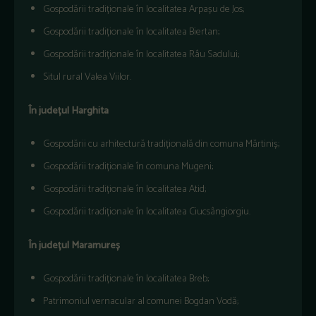
Gospod
ării
tradiționale
în
localitatea
Arpa
șu
de Jos;
Gospod
ării
tradiționale
în
localitatea
Biertan;
Gospod
ării
tradiționale
în
localitatea
Râu
Sadului;
Situl
rural
Valea
Viilor.
În
jude
țul
Harghita
Gospod
ării
cu
arhitectură
tradițională
din
comuna
Mărtiniș;
Gospod
ării
tradiționale
în
comuna
Mugeni;
Gospod
ării
tradiționale
în
localitatea
Atid;
Gospod
ării
tradiționale
în
localitatea
Ciucsângiorgiu.
În
jude
țul
Maramureș
Gospod
ării
tradiționale
în
localitatea
Breb;
P
atrimoniul
vernacular al
comunei
Bogdan
Vod
ă;