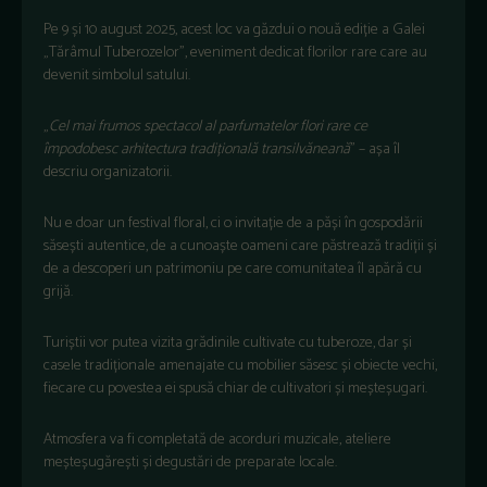
Pe
9
și
10 august 2025,
acest
loc
va
găzdui
o
nouă
ediție
a
Galei
„
T
ăr
âmul
Tuberozelor
”,
eveniment
dedicat
florilor
rare care au
devenit
simbolul
satului
.
„
Cel
mai
frumos
spectacol
al
parfumatelor
flori
rare
ce
împodobesc
arhitectura
tradi
țională
transilvăneană
” –
a
șa
îl
descriu
organizatorii
.
Nu e
doar
un festival floral, ci
o
invitație
de a
păși
în
gospod
ării
săsești
autentice
, de a
cunoaște
oameni
care
păstrează
tradiții
și
de a
descoperi
un
patrimoniu
pe
care
comunitatea
îl
ap
ără
cu
grijă
.
Turiștii
vor
putea
vizita
grădinile
cultivate cu
tuberoze
,
dar
și
casele
tradiționale
amenajate
cu mobilier
săsesc
și
obiecte
vechi
,
fiecare
cu
povestea
ei
spusă
chiar
de
cultivatori
și
meșteșugari
.
Atmosfera
va
fi
completată
de
acorduri
muzicale
,
ateliere
meșteșugărești
și
degustări
de preparate locale.