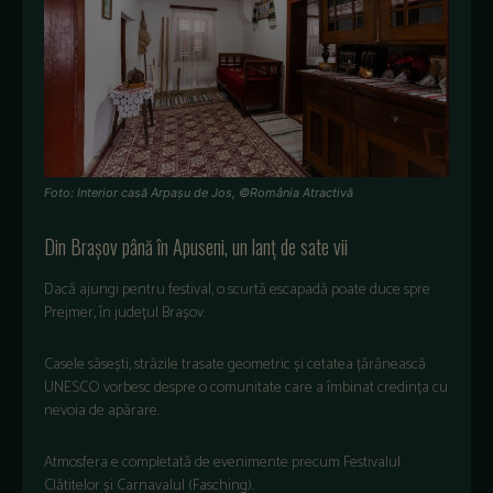
Foto: Interior casă Arpașu de Jos, ©România Atractivă
Din
Bra
șov
p
ân
ă
în
Apuseni,
un
lan
ț
de sate vii
Dacă
ajungi
pentru
festival, o
scurtă
escapadă
poate
duce
spre
Prejmer
,
în
jude
țul
Brașov
.
Casele
săsești
,
străzile
trasate
geometric
și
cetatea
țărănească
UNESCO
vorbesc
despre
o
comunitate
care a
îmbinat
credin
ța
cu
nevoia
de
apărare
.
Atmosfera
e
completată
de
evenimente
precum
Festivalul
Clătitelor
și
Carnavalul
(Fasching).