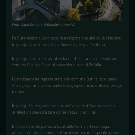
Foto: Satul Saschiz, ©România Atractivă
Pe
Ruta
satelor
cu
arhitectur
ă
tradițională
se
află
două
obiective
în
jude
țul
Alba,
în
localit
ățile
Rimetea
și
Roșia
Montană
.
În
jude
țul
Covasna,
traseul
include
arhitectura
tradițională
din
comuna
Ozun
și
Drumul
conacelor
din
satul
Bicfalău
.
Hunedoara
este
reprezentată
prin
comuna
Bunila
,
localitatea
Alun,
și
comuna
Lelese
,
ambele
cu
gospodării
autentice
și
peisaje
montane.
În
jude
țul
Mureș,
obiectivele
sunt
Cloașterf
și
Saschiz
, sate cu
arhitectură
săsească
bine
conservată
și
tradiții
vii.
În
Tulcea
,
turi
știi
pot
vizita
localitățile
Cerna
și
Peceneaga
,
ambele
păstr
ând
elemente
de
arhitectur
ă
rurală
specifică
zonei
.