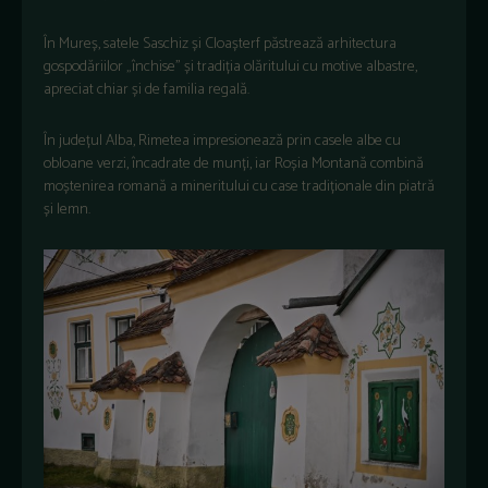
În
Mure
ș,
satele
Saschiz
și
Cloașterf
păstrează
arhitectura
gospodăriilor
„
închise
”
și
tradiția
olăritului
cu motive
albastre
,
apreciat
chiar
și
de
familia
regală
.
În
jude
țul
Alba,
Rimetea
impresionează
prin
casele
albe
cu
obloane
verzi
,
încadrate
de
mun
ți
,
iar
Roșia
Montană
combină
moștenirea
romană
a
mineritului
cu case
tradiționale
din
piatră
și
lemn
.