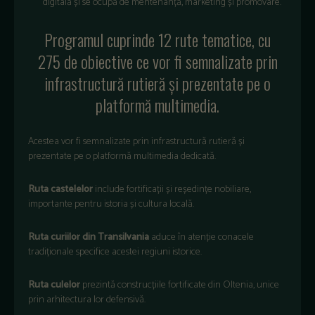
digitală
și
se
ocupă
de
mentenanță
, marketing
și
promovare
.
Programul
cuprinde
12
rute
tematice
, cu
275 de
obiective
ce
vor
fi
semnalizate
prin
infrastructură
rutieră
și
prezentate
pe
o
platformă
multimedia.
Acestea
vor
fi
semnalizate
prin
infrastructură
rutieră
și
prezentate
pe
o
platformă
multimedia
dedicată
.
Ruta
castelelor
include
fortificații
și
reședințe
nobiliare
,
importante
pentru
istoria
și
cultura
locală
.
Ruta
curiilor
din
Transilvania
aduce
în
aten
ție
conacele
tradiționale
specifice
acestei
regiuni
istorice
.
Ruta
culelor
prezintă
construcțiile
fortificate
din
Oltenia
,
unice
prin
arhitectura
lor
defensivă
.