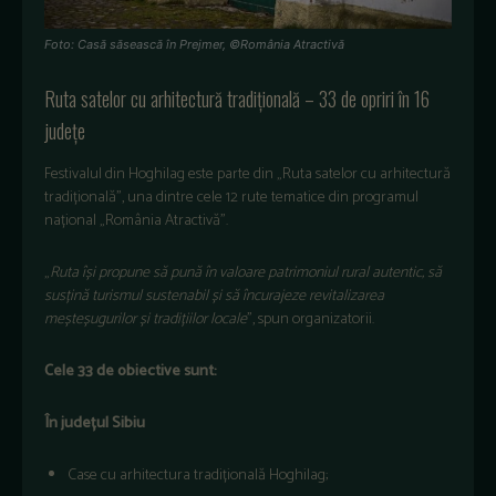
Foto: Casă săsească în Prejmer, ©România Atractivă
Ruta
satelor
cu
arhitectur
ă
tradițională
–
33 de
opriri
în
16
jude
țe
Festivalul
din
Hoghilag
este
parte
din
„
Ruta
satelor
cu
arhitectur
ă
tradițională
”,
una
dintre
cele
12
rute
tematice
din
programul
național
„
Rom
ânia
Atractiv
ă
”.
„
Ruta
î
și
propune
să
pună
în
valoare
patrimoniul
rural
autentic
,
s
ă
susțină
turismul
sustenabil
și
să
încurajeze
revitalizarea
me
șteșugurilor
și
tradițiilor
locale
”, spun
organizatorii
.
Cele 33 de
obiective
sunt:
În
jude
țul
Sibiu
Case cu
arhitectura
tradi
țională
Hoghilag;