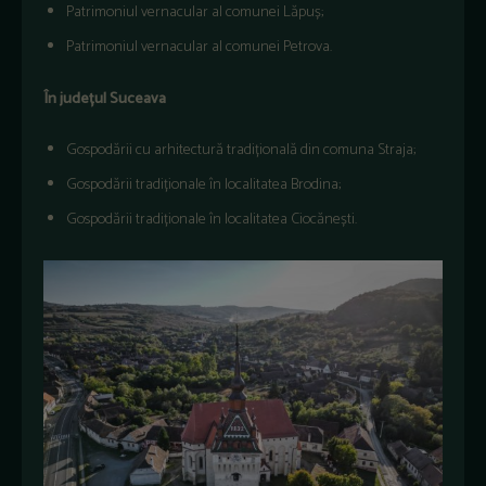
Patrimoniul
vernacular al
comunei
L
ăpuș;
Patrimoniul
vernacular al
comunei
Petrova.
În
jude
țul
Suceava
Gospod
ării
cu
arhitectură
tradițională
din
comuna
Straja;
Gospod
ării
tradiționale
în
localitatea
Brodina;
Gospod
ării
tradiționale
în
localitatea
Cioc
ănești.