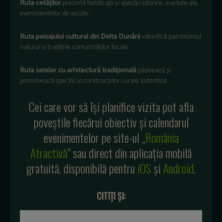
Ruta
cetăților
prezintă
fortificații
și
așezări
istorice
,
martore
ale
evenimentelor
de
secole
.
Ruta
peisajului
cultural din Delta
Dunării
valorifică
patrimoniul
natural
și
tradițiile
comunităților
locale.
Ruta
satelor
cu
arhitectură
tradițională
păstrează
și
promovează
specificul
construcțiilor
rurale
autentice
.
Cei
care
vor
s
ă
î
și
planifice
vizita
pot
afla
poveștile
fiecărui
obiectiv
și
calendarul
evenimentelor
pe
site-
ul
„
Rom
ânia
Atractiv
ă
”
sau
direct din
aplicația
mobilă
gratuită
,
disponibilă
pentru
iOS
și
Android
.
CITIȚI ȘI: