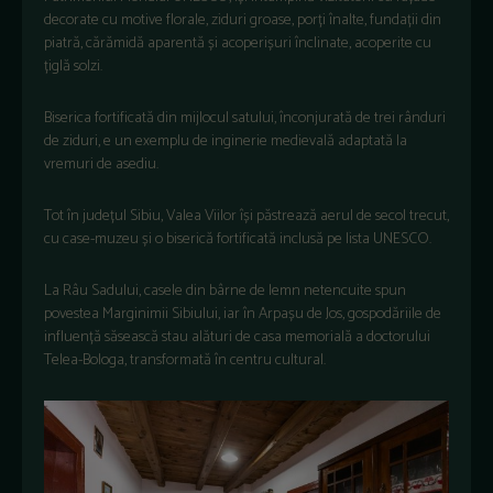
decorate cu motive
florale
,
ziduri
groase
,
porți
înalte
,
funda
ții
din
piatră
,
cărămidă
aparentă
și
acoperișuri
înclinate
,
acoperite
cu
țiglă
solzi
.
Biserica
fortificată
din
mijlocul
satului
,
înconjurat
ă
de
trei
r
ânduri
de
ziduri
, e un
exemplu
de
inginerie
medieval
ă
adaptată
la
vremuri
de
asediu
.
Tot
în
jude
țul
Sibiu,
Valea
Viilor
î
și
păstrează
aerul
de
secol
trecut
,
cu case-
muzeu
și
o
biserică
fortificată
inclusă
pe
lista
UNESCO.
La
R
âu
Sadului
,
casele
din
bârne
de
lemn
netencuite
spun
povestea Marginimii Sibiului
,
iar
în
Arpa
șu
de Jos,
gospodăriile
de
influență
săsească
stau
alături
de casa
memorială
a
doctorului
Telea-Bologa
,
transformată
în
centru
cultural.