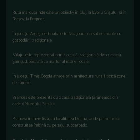
Ruta
mai
cuprinde
c
âte
un
obiectiv
în
Cluj, la
Izvoru
Cri
șului
,
și
în
Bra
șov
, la
Prejmer
.
În
jude
țul
Argeș
,
destinația
este
Nucșoara
, un sat de
munte
cu
gospodării
tradiționale
.
Sălajul
este
reprezentat
printr
-o
casă
tradițională
din
comuna
Șamșud
,
păstrată
ca
martor
al
istoriei
locale.
În
jude
țul
Timiș
,
Bogda
atrage
prin
arhitectura
rurală
tipică
zonei
de
c
âmpie
.
Vrancea
este
prezent
ă
cu o
casă
tradițională
țărănească
din
cadrul
Muzeului
Satului
.
Prahova
încheie
lista
, cu
localitatea
Drajna
,
unde
patrimoniul
construit
se
îmbin
ă
cu
peisajul
subcarpatic
.