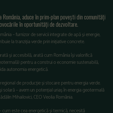
a România, aduce în prim-plan povești din comunități
ovocările în oportunități de dezvoltare.
ânia – furnizor de servicii integrate de apă și energie,
uie la tranziția verde prin inițiative concrete.
ată și accesibilă, arată cum România își valorifică
geotermală) pentru a construi o economie sustenabilă,
olida autonomia energetică.
regional de producție și stocare pentru energia verde.
și solară – avem un potențial uriaș în energia geotermală
Mădălin Mihailovici, CEO Veolia România.
ii – cum este cea energetică și termică, necesită