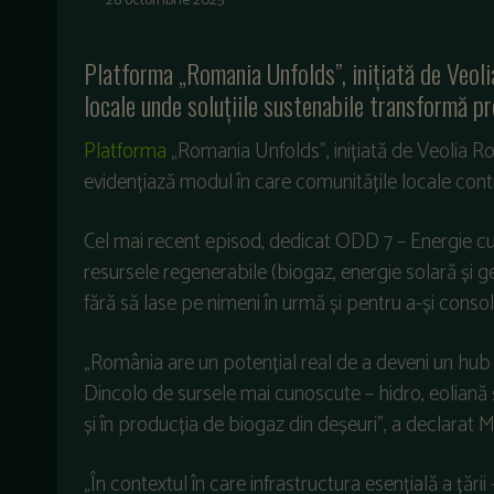
28 octombrie 2025
Platforma „Romania Unfolds”, inițiată de Veoli
locale unde soluțiile sustenabile transformă pr
Platforma
„Romania Unfolds”, inițiată de Veolia Rom
evidențiază modul în care comunitățile locale contrib
Cel mai recent episod, dedicat ODD 7 – Energie cur
resursele regenerabile (biogaz, energie solară și 
fără să lase pe nimeni în urmă și pentru a-și cons
„România are un potențial real de a deveni un hub 
Dincolo de sursele mai cunoscute – hidro, eoliană 
și în producția de biogaz din deșeuri”, a declarat 
„În contextul în care infrastructura esențială a țăr