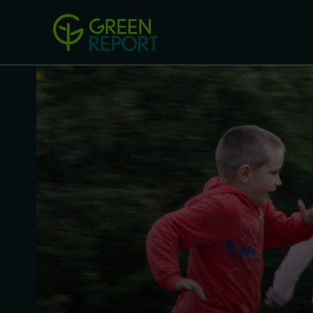
Green Revolution
Conferințel
ACASA
LEGISLAȚIE
B