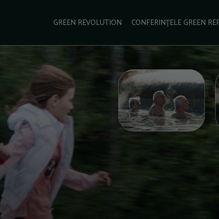
e Green Report
Podcast
Gala Green Report
Contact
GREEN REVOLUTION
CONFERINȚELE GREEN RE
USINESS
ENERGIE
TRANSPORT
CSR
SCHIMBĂRI CLIMATICE