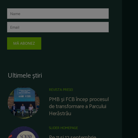
MĂ ABONEZ
Ultimele știri
REVISTA PRESEI
PMB și FCB încep procesul
de transformare a Parcului
Herăstrău
SLIDER HOMEPAGE
Pe 11 și 12 septembrie,