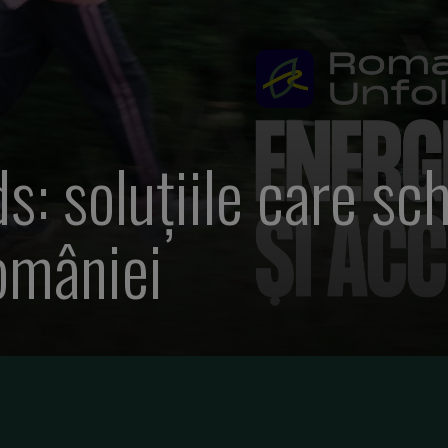
: soluțiile care sc
omâniei