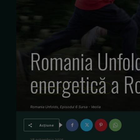
Romania Unfolds
energetică a R
Romania Unfolds, Episodul 6 Sursa - Veolia
Acțiune