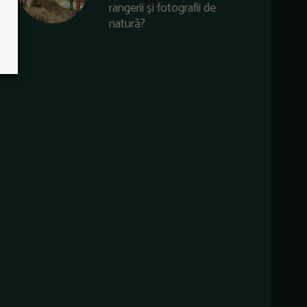
rangerii și fotografii de
natură?