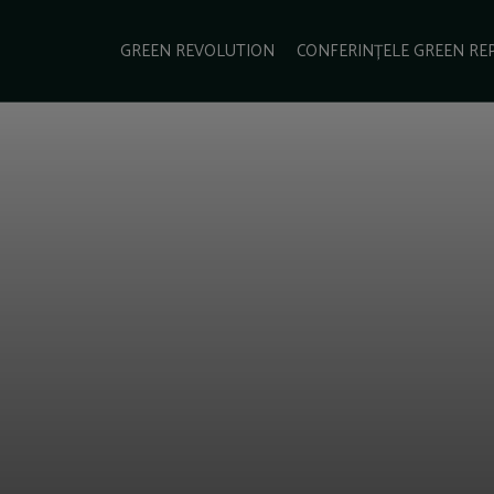
e Green Report
Podcast
Gala Green Report
Contact
GREEN REVOLUTION
CONFERINȚELE GREEN RE
USINESS
ENERGIE
TRANSPORT
CSR
SCHIMBĂRI CLIMATICE