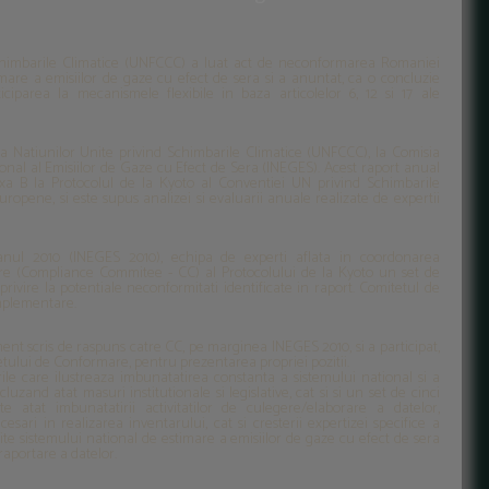
Schimbarile Climatice (UNFCCC) a luat act de neconformarea Romaniei
timare a emisiilor de gaze cu efect de sera si a anuntat, ca o concluzie
ticiparea la mecanismele flexibile in baza articolelor 6, 12 si 17 ale
a Natiunilor Unite privind Schimbarile Climatice (UNFCCC), la Comisia
nal al Emisiilor de Gaze cu Efect de Sera (INEGES). Acest raport anual
a B la Protocolul de la Kyoto al Conventiei UN privind Schimbarile
opene, si este supus analizei si evaluarii anuale realizate de expertii
anul 2010 (INEGES 2010), echipa de experti aflata in coordonarea
re (Compliance Commitee - CC) al Protocolului de la Kyoto un set de
ivire la potentiale neconformitati identificate in raport. Comitetul de
mplementare.
t scris de raspuns catre CC, pe marginea INEGES 2010, si a participat,
itetului de Conformare, pentru prezentarea propriei pozitii.
ile care ilustreaza imbunatatirea constanta a sistemului national si a
luzand atat masuri institutionale si legislative, cat si si un set de cinci
ate atat imbunatatirii activitatilor de culegere/elaborare a datelor,
ecesari in realizarea inventarului, cat si cresterii expertizei specifice a
te sistemului national de estimare a emisiilor de gaze cu efect de sera
raportare a datelor.