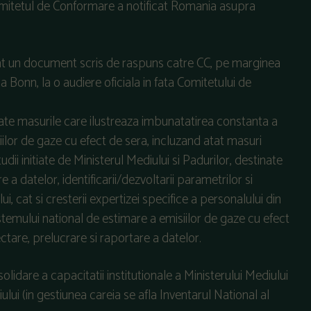
Comitetul de Conformare a notificat Romania asupra
at un document scris de raspuns catre CC, pe marginea
la Bonn, la o audiere oficiala in fata Comitetului de
oate masurile care ilustreaza imbunatatirea constanta a
siilor de gaze cu efect de sera, incluzand atat masuri
 studii initiate de Ministerul Mediului si Padurilor, destinate
 a datelor, identificarii/dezvoltarii parametrilor si
ui, cat si cresterii expertizei specifice a personalului din
stemului national de estimare a emisiilor de gaze cu efect
ctare, prelucrare si raportare a datelor.
dare a capacitatii institutionale a Ministerului Mediului
ului (in gestiunea careia se afla Inventarul National al