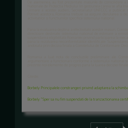
De asemenea, au fost prezentate masurile de consolidare a capa
Nationale de Protectia Mediului (in gestiunea careia se afla In
Urmare a acestei audieri, Secretariatul UNFCCC a publicat ma
Potrivit acestora, Romania trebuie sa asigure derularea si d
activitatilor si functiunilor specifice sistemului national.
Pana la evaluarea deplina a efectivitatii acestor masuri, Comi
directoare destinate sistemului national de estimare a emisii
suspendarea eligibilitatii Romaniei privind participarea la mecani
pana la rezolvarea neconformitatilor identificate. Suspendarea e
andosata prin decizia finala a Comitetului de Conformare. Decizia
Romania a luat nota de concluziile preliminare ale Comi
argumentare a functionarii conforme a sistemului national si
prezinte noi elemente de progres pana la luarea deciziei finale
Citeste:
Borbely: Principalele constrangeri privind adaptarea la schimbari
Borbely: "Sper sa nu fim suspendati de la tranzactionarea certif