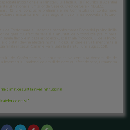
citatii institutionale a Ministerului Mediului si Padurilor si Agentiei
ventarul National al Emisiilor de Gaze cu Efect de Sera - INEGES).
rti, 12 iulie, concluziile preliminare ale Comitetului de Conformare.
ezvoltarea masurilor menite sa asigure indeplinirea adecvata a tuturor
tetul de Conformare a luat act de neconformarea Romaniei privind liniile
lor de gaze cu efect de sera si a anuntat, ca o concluzie preliminara,
smele flexibile in baza articolelor 6, 12 si 17 ale Protocolului de la Kyoto,
ligibilitatii devine efectiva numai in cazul in care ea va fi mentinuta si
 finala in cazul Romaniei va fi luata la sfarsitul lunii august 2011.
tetului de Conformare si a anuntat ca va continua demersurile de
 a inventarului national de emisii de gaze cu efect de sera, urmand sa
.
le climatice sunt la nivel institutional
icatelor de emisii"