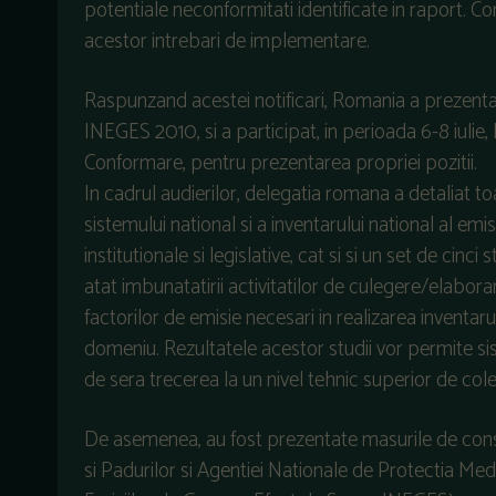
potentiale neconformitati identificate in raport. 
acestor intrebari de implementare.
Raspunzand acestei notificari, Romania a prezent
INEGES 2010, si a participat, in perioada 6-8 iulie, 
Conformare, pentru prezentarea propriei pozitii.
In cadrul audierilor, delegatia romana a detaliat t
sistemului national si a inventarului national al emi
institutionale si legislative, cat si si un set de cinci
atat imbunatatirii activitatilor de culegere/elaborare
factorilor de emisie necesari in realizarea inventarul
domeniu. Rezultatele acestor studii vor permite si
de sera trecerea la un nivel tehnic superior de cole
De asemenea, au fost prezentate masurile de consoli
si Padurilor si Agentiei Nationale de Protectia Medi