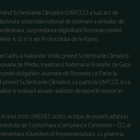
privind Schimbarile Climatice (UNFCCC) a luat act de
estinate sistemului national de estimare a emisiilor de
reliminara, suspendarea eligibilitatii Romaniei privind
elor 6, 12 si 17 ale Protocolului de la Kyoto.
ei Cadru a Natiunilor Unite privind Schimbarile Climatice
peana de Mediu, Inventarul National al Emisiilor de Gaze
spunde obligatiilor asumate de Romania ca Parte la
N privind Schimbarile Climatice, ca parte la UNFCCC si ca
ei si evaluarii anuale realizate de expertii revizori in
s in anul 2010 (INEGES 2010), echipa de experti aflata in
omitetului de Conformare (Compliance Commitee – CC) al
plementare (Question of Implementation), cu privire la