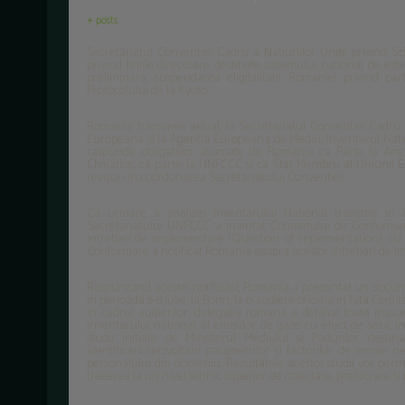
+ posts
Secretariatul Conventiei Cadru a Natiunilor Unite privind 
privind liniile directoare destinate sistemului national de es
preliminara, suspendarea eligibilitatii Romaniei privind par
Protocolului de la Kyoto.
Romania transmite anual, la Secretariatul Conventiei Cadru 
Europeana si la Agentia Europeana de Mediu, Inventarul Natio
raspunde obligatiilor asumate de Romania ca Parte la Anex
Climatice, ca parte la UNFCCC si ca Stat Membru al Uniunii Eur
revizori in coordonarea Secretariatului Conventiei.
Ca urmare a analizei Inventarului National transmis in 
Secretariatului UNFCCC a inaintat Comitetului de Conforma
intrebari de implementare (Question of Implementation), cu pr
Conformare a notificat Romania asupra acestor intrebari de i
Raspunzand acestei notificari, Romania a prezentat un documen
in perioada 6-8 iulie, la Bonn, la o audiere oficiala in fata Com
In cadrul audierilor, delegatia romana a detaliat toate masur
inventarului national al emisiilor de gaze cu efect de sera, inc
studii initiate de Ministerul Mediului si Padurilor, destin
identificarii/dezvoltarii parametrilor si factorilor de emisie n
personalului din domeniu. Rezultatele acestor studii vor permi
trecerea la un nivel tehnic superior de colectare, prelucrare si 