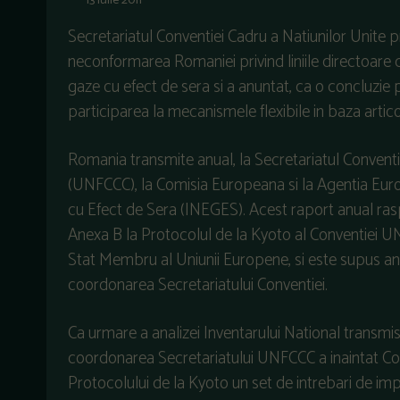
13 iulie 2011
Secretariatul Conventiei Cadru a Natiunilor Unite 
neconformarea Romaniei privind liniile directoare d
gaze cu efect de sera si a anuntat, ca o concluzie p
participarea la mecanismele flexibile in baza articol
Romania transmite anual, la Secretariatul Conventi
(UNFCCC), la Comisia Europeana si la Agentia Euro
cu Efect de Sera (INEGES). Acest raport anual ra
Anexa B la Protocolul de la Kyoto al Conventiei U
Stat Membru al Uniunii Europene, si este supus analiz
coordonarea Secretariatului Conventiei.
Ca urmare a analizei Inventarului National transmi
coordonarea Secretariatului UNFCCC a inaintat C
Protocolului de la Kyoto un set de intrebari de im