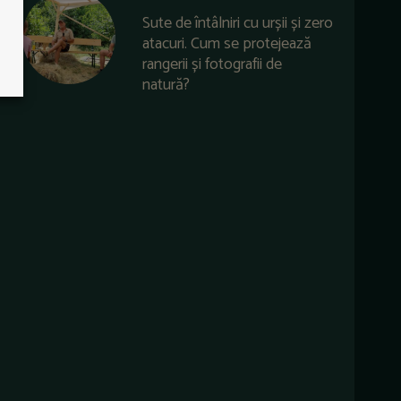
Sute de întâlniri cu urșii și zero
atacuri. Cum se protejează
rangerii și fotografii de
natură?