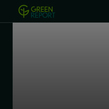
Green Revolution
Conferințel
ACASA
LEGISLAȚIE
B