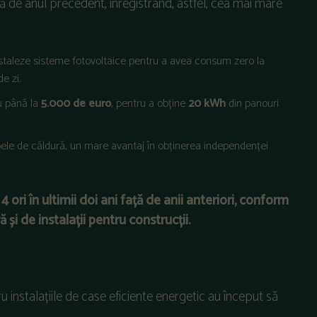
 de anul precedent, înregistrând, astfel, cea mai mare
nstaleze sisteme fotovoltaice pentru a avea consum zero la
e zi.
cu până la
5.000 de euro
, pentru a obține
20 kWh
din panouri
ele de căldură, un mare avantaj în obținerea independenței
ri în ultimii doi ani față de anii anteriori, conform
i de instalații pentru construcții.
tru instalațiile de case eficiente energetic au început să