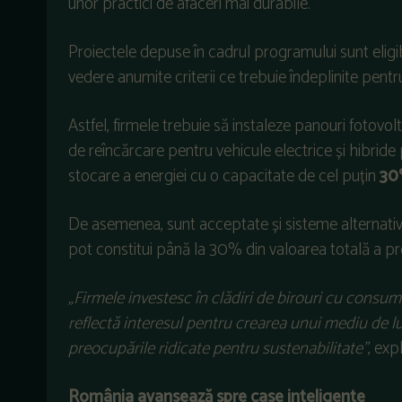
unor practici de afaceri mai durabile.
Proiectele depuse în cadrul programului sunt eligi
vedere anumite criterii ce trebuie îndeplinite pent
Astfel, firmele trebuie să instaleze panouri fotovo
de reîncărcare pentru vehicule electrice și hibrid
stocare a energiei cu o capacitate de cel puțin
3
De asemenea, sunt acceptate și sisteme alternativ
pot constitui până la 30% din valoarea totală a pro
„Firmele investesc în clădiri de birouri cu consum 
reflectă interesul pentru crearea unui mediu de l
preocupările ridicate pentru sustenabilitate”
, exp
România avansează spre case inteligente