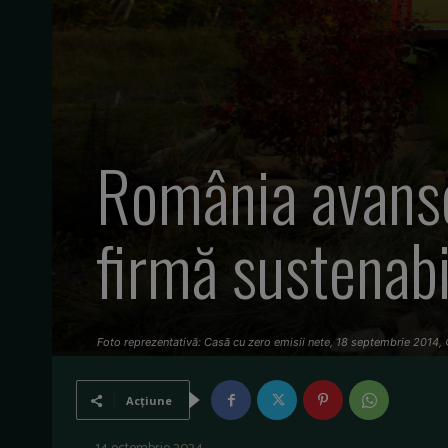
România avansea
firmă sustenabi
Foto reprezentativă: Casă cu zero emisii nete, 18 septembrie 2014,
Acțiune