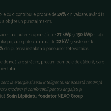
bile cu o contribuție proprie de
25%
din valoare, având în
ru a obține un punctaj maxim.
ltaice cu o putere cuprinsă între
27 kWp
și
150 kWp
, stații
e plug-in, cu o putere minimă de
22 kW
, și sisteme de
0%
din puterea instalată a panourilor fotovoltaice.
e de încălzire și răcire, precum pompele de căldură, care
iectului.
zero la energie și sedii inteligente, iar această tendință
ucru modern și confortabil pentru angajați și
lică
Sorin Lăpădatu
,
fondator NEXO Group
.