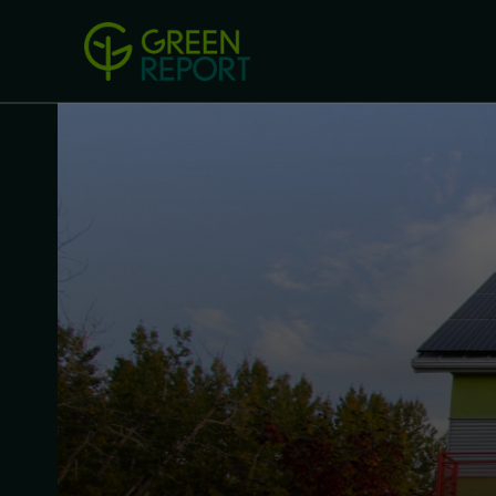
Green Revolution
Conferințel
ACASA
LEGISLAȚIE
B