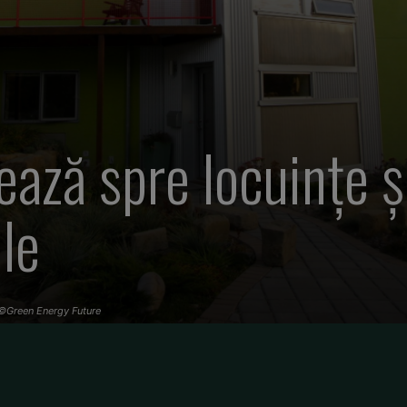
ză spre locuințe și
le
 ©Green Energy Future