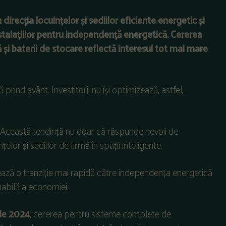
irecția locuințelor și sediilor eficiente energetic și
nstalațiilor pentru independență energetică. Cererea
și baterii de stocare reflectă interesul tot mai mare
ind avânt. Investitorii nu își optimizează, astfel,
or. Această tendință nu doar că răspunde nevoii de
lor și sediilor de firmă în spații inteligente.
itează o tranziție mai rapidă către independența energetică
enabilă a economiei.
de 2024
, cererea pentru sisteme complete de