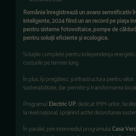
14 octombrie 2024
România înregistrează un avans semnificativ în d
inteligente, 2024 fiind un an record pe piața i
pentru sisteme fotovoltaice, pompe de căldură 
pentru soluții eficiente și ecologice.
Soluțiile complete pentru independența energetică pr
costurile pe termen lung.
În plus, își pregătesc și infrastructura pentru viit
sustenabilitate, dar permite și transformarea locuințe
Programul
Electric UP
, dedicat IMM-urilor, facil
la nivel național, sprijinind astfel dezvoltarea sust
În paralel, prin intermediul programului
Casa Ver