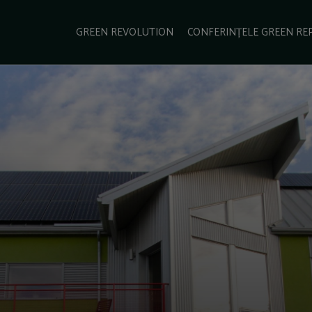
e Green Report
Podcast
Gala Green Report
Contact
GREEN REVOLUTION
CONFERINȚELE GREEN RE
USINESS
ENERGIE
TRANSPORT
CSR
SCHIMBĂRI CLIMATICE