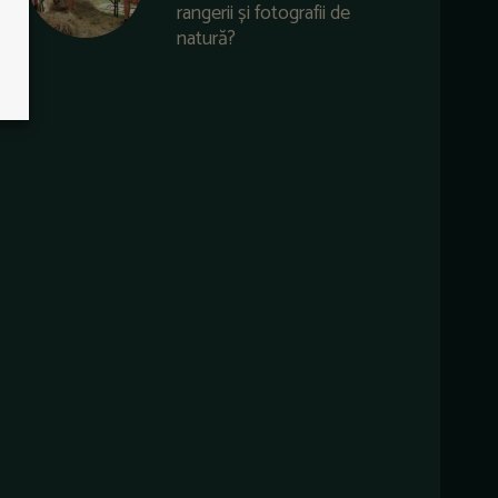
rangerii și fotografii de
natură?