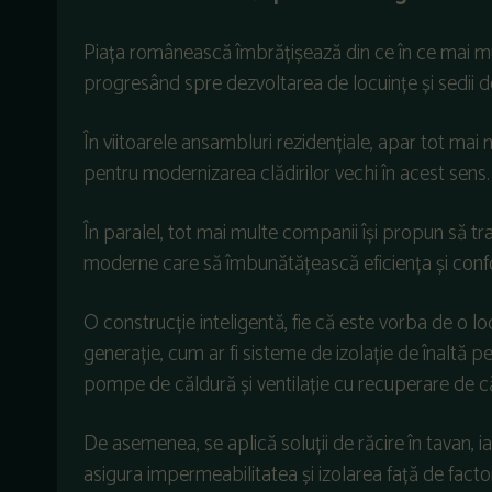
Piața românească îmbrățișează din ce în ce mai mult
progresând spre dezvoltarea de locuințe și sedii de
În viitoarele ansambluri rezidențiale, apar tot mai 
pentru modernizarea clădirilor vechi în acest sens.
În paralel, tot mai multe companii își propun să tra
moderne care să îmbunătățească eficiența și confo
O construcție inteligentă, fie că este vorba de o l
generație, cum ar fi sisteme de izolație de înaltă p
pompe de căldură și ventilație cu recuperare de c
De asemenea, se aplică soluții de răcire în tavan, ia
asigura impermeabilitatea și izolarea față de factor