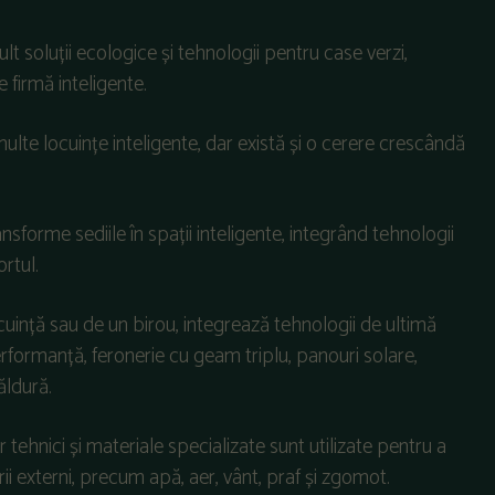
 soluții ecologice și tehnologii pentru case verzi,
 firmă inteligente.
multe locuințe inteligente, dar există și o cerere crescândă
nsforme sediile în spații inteligente, integrând tehnologii
rtul.
ocuință sau de un birou, integrează tehnologii de ultimă
erformanță, feronerie cu geam triplu, panouri solare,
ăldură.
r tehnici și materiale specializate sunt utilizate pentru a
ii externi, precum apă, aer, vânt, praf și zgomot.