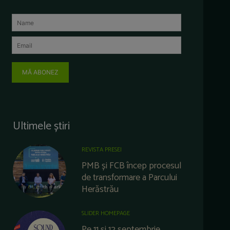
MĂ ABONEZ
Ultimele știri
REVISTA PRESEI
PMB și FCB încep procesul
de transformare a Parcului
Herăstrău
SLIDER HOMEPAGE
Pe 11 și 12 septembrie,