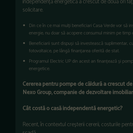
independență energetică a crescut de două ori față
solicitare.
Din ce în ce mai mulți beneficiari Casa Verde vor să i
energie, nu doar să acopere consumul minim pe timp d
Beneficiarii sunt dispuși să investească suplimentar, 
fotovoltaice, pe lângă finanțarea oferită de stat.
Programul Electric UP din acest an finanțează și pomp
energetice.
Cererea pentru pompe de căldură a crescut de 4 o
Nexo Group, companie de dezvoltare imobiliară ș
Cât costă o casă independentă energetic?
Recent, în contextul creșterii cererii, costurile pen
scadă.