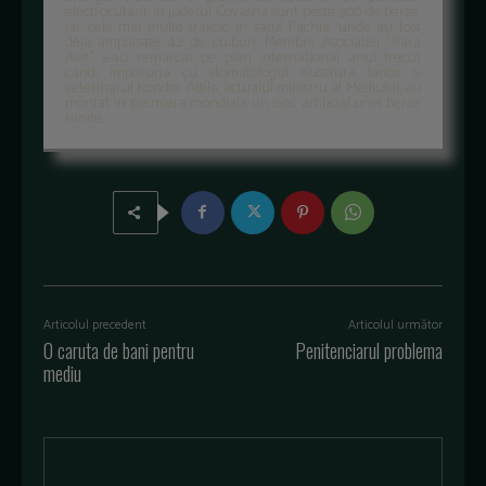
electrocutarii. In judetul Covasna sunt peste 300 de berze,
iar cele mai multe traiesc in satul Pachia, unde au fost
deja amplasate 42 de cuiburi. Membrii Asociatiei "Rara
Avis" s-au remarcat pe plan international anul trecut
cand, impreuna cu stomatologul Kusztura Janos si
veterinarul Kondor Attila, actualul ministru al Mediului, au
montat in premiera mondiala un cioc artificial unei berze
ranite.
Articolul precedent
Articolul următor
O caruta de bani pentru
Penitenciarul problema
mediu