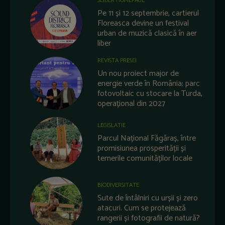
SLIDER HOMEPAGE
Pe 11 și 12 septembrie, cartierul
Floreasca devine un festival
urban de muzică clasică în aer
liber
REVISTA PRESEI
Un nou proiect major de
energie verde în România: parc
fotovoltaic cu stocare la Turda,
operațional din 2027
LEGISLATIE
Parcul Național Făgăraș, între
promisiunea prosperității și
temerile comunităților locale
BIODIVERSITATE
Sute de întâlniri cu urșii și zero
atacuri. Cum se protejează
rangerii și fotografii de natură?