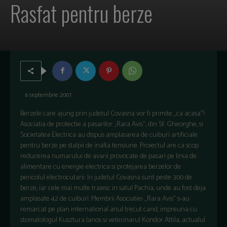
Rasfat pentru berze
6 septembrie 2007
Berzele care ajung prin judetul Covasna vor fi primite „ca acasa”!
Asociatia de protectie a pasarilor „Rara Avis”, din Sf. Gheorghe, si
Societatea Electrica au dispus amplasarea de cuiburi artificiale
pentru berze pe stalpii de inalta tensiune. Proiectul are ca scop
reducerea numarului de avarii provocate de pasari pe linia de
alimentare cu energie electrica si protejarea berzelor de
pericolul electrocutarii. In judetul Covasna sunt peste 300 de
berze, iar cele mai multe traiesc in satul Pachia, unde au fost deja
amplasate 42 de cuiburi. Membrii Asociatiei „Rara Avis” s-au
remarcat pe plan international anul trecut cand, impreuna cu
stomatologul Kusztura Janos si veterinarul Kondor Attila, actualul