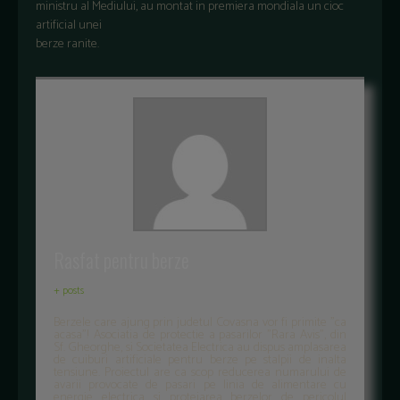
ministru al Mediului, au montat in premiera mondiala un cioc
artificial unei
berze ranite.
Rasfat pentru berze
+ posts
Berzele care ajung prin judetul Covasna vor fi primite "ca
acasa"! Asociatia de protectie a pasarilor "Rara Avis", din
Sf. Gheorghe, si Societatea Electrica au dispus amplasarea
de cuiburi artificiale pentru berze pe stalpii de inalta
tensiune. Proiectul are ca scop reducerea numarului de
avarii provocate de pasari pe linia de alimentare cu
energie electrica si protejarea berzelor de pericolul