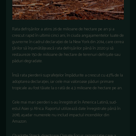
Rata defrișărilor a atins 26 de milioane de hectare pe an și a
crescut rapid în ultimii cinci ani, în ciuda angajamentelor luate de
guvrerne în cadrul declarației de la New York din 2014, care cerea
țărilor să înjumătățească rata defrișărilor până în 2020 și să
restaureze 150 de milioane de hectare de terenuri defrișate sau
păduri degradate.
Însă rata pierderii suprafețelor împădurite a crescut cu 43% de la
adoptarea declarației, iar cele mai valoroase păduri primare
tropicale au fost tăiate la o rată de 4.3 milioane de hectare pe an.
Cele mai mari pierderi s-au înregistrat în America Latină, sud-
estul Asiei și Africa. Raportul utilizează date înregistrate până în
2018, așadar numerele nu includ impactul incendiilor din
Amazon.
Charlotte Streck, directoare Climate Focus, organizație care a