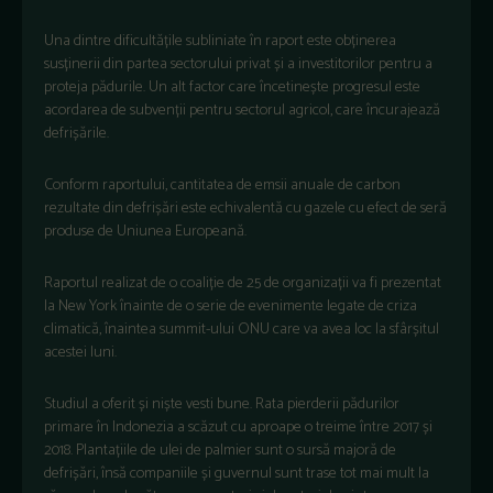
Una dintre dificultățile subliniate în raport este obținerea
susținerii din partea sectorului privat și a investitorilor pentru a
proteja pădurile. Un alt factor care încetinește progresul este
acordarea de subvenții pentru sectorul agricol, care încurajează
defrișările.
Conform raportului, cantitatea de emsii anuale de carbon
rezultate din defrișări este echivalentă cu gazele cu efect de seră
produse de Uniunea Europeană.
Raportul realizat de o coaliție de 25 de organizații va fi prezentat
la New York înainte de o serie de evenimente legate de criza
climatică, înaintea summit-ului ONU care va avea loc la sfârșitul
acestei luni.
Studiul a oferit și niște vesti bune. Rata pierderii pădurilor
primare în Indonezia a scăzut cu aproape o treime între 2017 și
2018. Plantațiile de ulei de palmier sunt o sursă majoră de
defrișări, însă companiile și guvernul sunt trase tot mai mult la