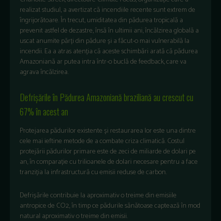
realizat studiul, a avertizat că incendiile recente sunt extrem de
îngrijorătoare. În trecut, umiditatea din pădurea tropicală a
prevenit astfel de dezastre, însă în ultimii ani, încălzirea globală a
uscat anumite părți din pădure și a făcut-o mai vulnerabilă la
incendii. Ea a atras atenția că aceste schimbări arată că pădurea
Amazoniană ar putea intra într-o buclă de feedback, care va
agrava încălzirea.
Defrișările în Pădurea Amazoniană braziliană au crescut cu
67% în acest an
Protejarea pădurilor existente și restaurarea lor este una dintre
cele mai ieftine metode de a combate criza climatică. Costul
protejării pădurilor primare este de zeci de miliarde de dolari pe
an, în comparație cu trilioanele de dolari necesare pentru a face
tranziția la infrastructură cu emisii reduse de carbon.
Defrișările contribuie la aproximativ o treime din emisiile
antropice de CO2, în timp ce pădurile sănătoase captează în mod
natural aproximativ o treime din emisii.