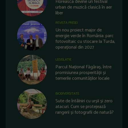
Floreasca devine un festival
urban de muzică clasică în aer
liber
REVISTA PRESEI
Un nou proiect major de
energie verde în România: parc
fotovoltaic cu stocare la Turda,
operațional din 2027
LEGISLATIE
Parcul Național Făgăraș, între
promisiunea prosperității și
temerile comunităților locale
BIODIVERSITATE
Sute de întâlniri cu urșii și zero
atacuri. Cum se protejează
rangerii și fotografii de natură?