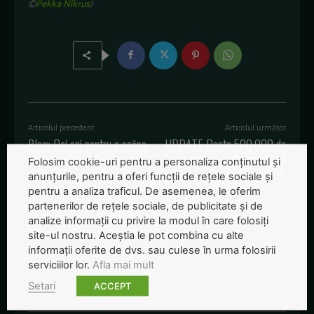
©
Pekka Nikrus
)
Articolul precedent
Articolul următor
Blog: Doi ani pentru a scăpa
UPDATE Peste 500.000 de
de medicamentele expirate
consumatori reciclează zilnic
Folosim cookie-uri pentru a personaliza conținutul și
ambalaje SGR
anunțurile, pentru a oferi funcții de rețele sociale și
pentru a analiza traficul. De asemenea, le oferim
partenerilor de rețele sociale, de publicitate și de
analize informații cu privire la modul în care folosiți
site-ul nostru. Aceștia le pot combina cu alte
informații oferite de dvs. sau culese în urma folosirii
Ioana Oancea
serviciilor lor.
Afla mai mult
Setari
ACCEPT