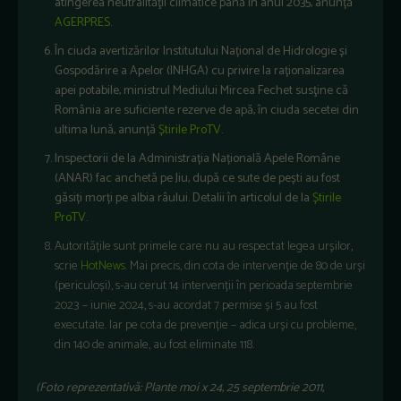
atingerea neutralităţii climatice până în anul 2035, anunță
AGERPRES
.
În ciuda avertizărilor Institutului Național de Hidrologie și
Gospodărire a Apelor (INHGA) cu privire la raționalizarea
apei potabile, ministrul Mediului Mircea Fechet susţine că
România are suficiente rezerve de apă, în ciuda secetei din
ultima lună, anunță
Știrile ProTV
.
Inspectorii de la Administrația Națională Apele Române
(ANAR) fac anchetă pe Jiu, după ce sute de pești au fost
găsiți morți pe albia râului. Detalii în articolul de la
Știrile
ProTV
.
Autoritățile sunt primele care nu au respectat legea urșilor,
scrie
HotNews
. Mai precis, din cota de intervenție de 80 de urși
(periculoși), s-au cerut 14 intervenții în perioada septembrie
2023 – iunie 2024, s-au acordat 7 permise și 5 au fost
executate. Iar pe cota de prevenție – adica urși cu probleme,
din 140 de animale, au fost eliminate 118.
(Foto reprezentativă: Plante moi x 24, 25 septembrie 2011,