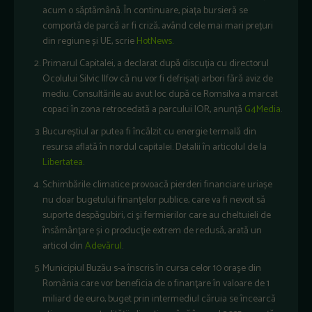
acum o săptămână. În continuare, piața bursieră se
comportă de parcă ar fi criză, având cele mai mari prețuri
din regiune și UE, scrie
HotNews
.
Primarul Capitalei, a declarat după discuția cu directorul
Ocolului Silvic Ilfov că nu vor fi defrișați arbori fără aviz de
mediu. Consultările au avut loc după ce Romsilva a marcat
copaci în zona retrocedată a parcului IOR, anunță
G4Media
.
Bucureștiul ar putea fi încălzit cu energie termală din
resursa aflată în nordul capitalei. Detalii în articolul de la
Libertatea
.
Schimbările climatice provoacă pierderi financiare uriașe
nu doar bugetului finanţelor publice, care va fi nevoit să
suporte despăgubiri, ci şi fermierilor care au cheltuieli de
însămânţare și o producţie extrem de redusă, arată un
articol din
Adevărul
.
Municipiul Buzău s-a înscris în cursa celor 10 oraşe din
România care vor beneficia de o finanţare în valoare de 1
miliard de euro, buget prin intermediul căruia se încearcă