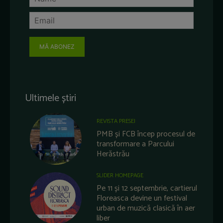
MĂ ABONEZ
Ultimele știri
REVISTA PRESEI
PMB și FCB încep procesul de
transformare a Parcului
Herăstrău
SLIDER HOMEPAGE
Pe 11 și 12 septembrie, cartierul
Floreasca devine un festival
urban de muzică clasică în aer
liber