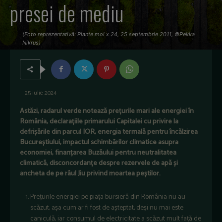
presei de mediu
(Foto reprezentativă: Plante moi x 24, 25 septembrie 2011, ©Pekka
Nikrus)
25 iulie 2024
Astăzi, radarul verde notează prețurile mari ale energiei în
România, declarațiile primarului Capitalei cu privire la
defrișările din parcul IOR, energia termală pentru încălzirea
Bucureștiului, impactul schimbărilor climatice asupra
economiei, finanțarea Buzăului pentru neutralitatea
climatică, disconcordanțe despre rezervele de apă și
ancheta de pe râul Jiu privind moartea peștilor.
Prețurile energiei pe piața bursieră din România nu au
scăzut, așa cum ar fi fost de așteptat, deși nu mai este
caniculă, iar consumul de electricitate a scăzut mult față de