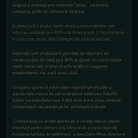
singură zi ambalaje prin sistemele Tomra”, a transmis
compania, printr-un comunicat de presă.
În prima lună a anului, media zilnică a consumatorilor care
returnau ambalaje prin RVM-urile firmei era de 21.700, în timp ce
în luna iunie, media zilnică înregistrată a fost de 454.000.
Sistemele sunt amplasate în punctele de returnare ale
comercianților din toată țară. 80% se găsesc în cadrul marilor
rețele comerciale, în timp ce 20% se află în magazine
independente, mai arată sursa citată.
Compania spune că automatele respectă specificațiile și
standardele impuse de administratorul sistemului, RetuRO
Sistem Garanție-Returnare. Astfel, de la 31 mai 2024, sistemul
compactează sau sparge, pe loc, ambalajele preluate.
„Conformarea cu aceste specificații și cerințe este un aspect
important pentru comercianți, întrucât de aceasta depinde
încasarea tarifului de gestionare”, a spus Dorin Mihai, directorul