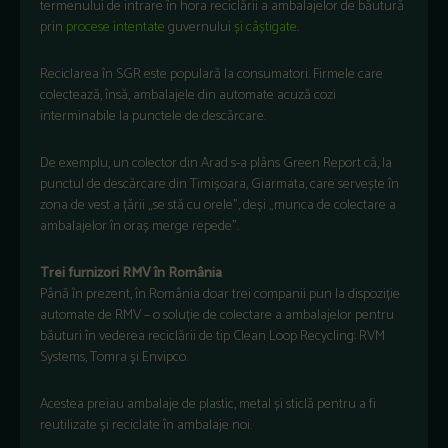
termenului de intrare în hora reciclării a ambalajelor de băutură
prin
procese intentate
guvernului
și câștigate
.
Reciclarea în SGR este populară la consumatori. Firmele care
colectează, însă, ambalajele din automate acuză cozi
interminabile la punctele de descărcare.
De exemplu, un colector din Arad s-a plâns Green Report că, la
punctul de descărcare din Timișoara, Giarmata, care servește în
zona de vest a țării „se stă cu orele”, deși „munca de colectare a
ambalajelor în oraș merge repede”.
Trei furnizori RMV în România
Până în prezent, în România doar trei companii pun la dispoziție
automate de RMV – o soluție de colectare a ambalajelor pentru
băuturi în vederea reciclării de tip Clean Loop Recycling: RVM
Systems, Tomra şi Envipco.
Acestea preiau ambalaje de plastic, metal și sticlă pentru a fi
reutilizate și reciclate în ambalaje noi.