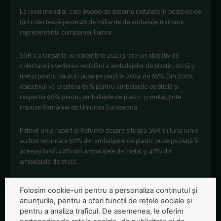
La nivel mondial, cele 85.000 de sisteme instalate în peste 60 de
țări colectează peste 46 de miliarde de ambalaje, transmit
reprezentanții companiei Tomra.
SGR s-a lansat la 30 noiembrie 2023 și are un obiectiv de
colectare în vederea reciclării a ambalajelor de plastic, sticlă și
metal pentru băuturi puse pe piață în 2024 de 65%. Din 2026,
obiectivul va crește la 85% pentru ambalajele de sticlă și
respectiv 90% pentru ambalajele de plastic și metal, ținte
impuse României de Uniunea Europeană.
Potrivit unui raport al ReturRo despre situația SGR, în luna iunie
au fost returnate 50% din ambalajele de plastic puse pe piață în
aceeași lună, 48% din ambalajele de metal și 47% din
ambalajele de sticlă.
Per total, pe 2024 însă, acest procent scade mult. Cea mai slabă
Folosim cookie-uri pentru a personaliza conținutul și
rată de returnare fiind la ambalajele de sticlă, abia 28%.
anunțurile, pentru a oferi funcții de rețele sociale și
Urmează ambalajele de metal cu aproape 30% și cele de plastic
pentru a analiza traficul. De asemenea, le oferim
cu puțin peste 30%.