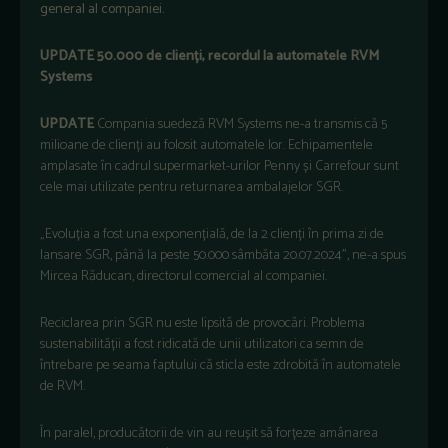
general al companiei.
UPDATE 50.000 de clienți, recordul la automatele RVM
Systems
UPDATE
Compania suedeză RVM Systems ne-a transmis că 5
milioane de clienți au folosit automatele lor. Echipamentele
amplasate în cadrul supermarket-urilor Penny și Carrefour sunt
cele mai utilizate pentru returnarea ambalajelor SGR.
„Evoluția a fost una exponențială, de la 2 clienți în prima zi de
lansare SGR, până la peste 50.000 sâmbăta 20.07.2024”, ne-a spus
Mircea Răducan, directorul comercial al companiei.
Reciclarea prin SGR nu este lipsită de provocări. Problema
sustenabilității a fost ridicată de unii utilizatori ca semn de
întrebare pe seama faptului că sticla este zdrobită în automatele
de RVM.
În paralel, producătorii de vin au reușit să forțeze amânarea