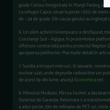
grade Celsius înregistrate în Munții Parâng, la 
La refugiul Capra, situat la peste 1.500 de metri a
de – 24 de grade. Din cauza gerului au înghețat 
6. Un pilot-activist Greenpeace a desfăşurat, mier
Constanţa Sud – Agigea, în proximitatea platfor
offshore contractată pentru proiectul Neptun D
apropierea platformei. Mai multe detalii în artico
7. Suedia a început miercuri, 15 ianuarie, constru
nuclear uzat, unde deşeurile radioactive vor put
de acest tip din lume, anunță
Economica.net
.
8. Ministrul Mediului, Mircea Fechet, a declarat m
Sistemul de Garanție-Returnare s-a transformat
a adus peste 290 de milioane de PET-uri, sticle 