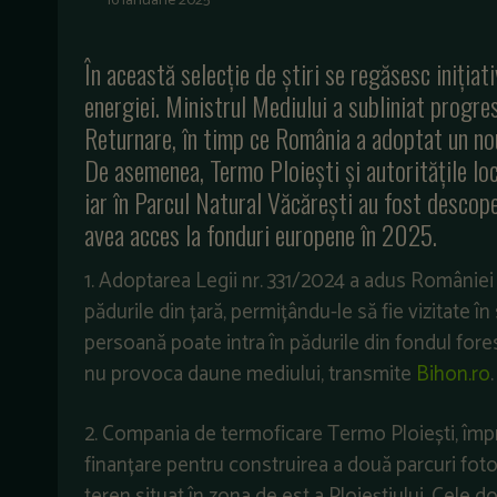
16 ianuarie 2025
În această selecție de știri se regăsesc inițiat
energiei. Ministrul Mediului a subliniat progres
Returnare, în timp ce România a adoptat un nou
De asemenea, Termo Ploiești și autoritățile loc
iar în Parcul Natural Văcărești au fost descoperi
avea acces la fonduri europene în 2025.
1. Adoptarea Legii nr. 331/2024 a adus României
pădurile din țară, permițându-le să fie vizitate î
persoană poate intra în pădurile din fondul fores
nu provoca daune mediului, transmite
Bihon.ro
.
2. Compania de termoficare Termo Ploiești, împr
finanțare pentru construirea a două parcuri fot
teren situat în zona de est a Ploieștiului. Cele d