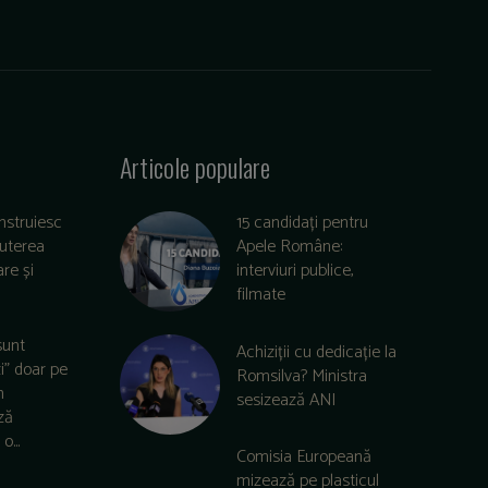
Articole populare
nstruiesc
15 candidați pentru
puterea
Apele Române:
re și
interviuri publice,
filmate
sunt
Achiziții cu dedicație la
zi” doar pe
Romsilva? Ministra
m
sesizează ANI
ză
o...
Comisia Europeană
mizează pe plasticul