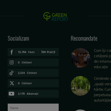
Socializam
Recomandate
Cum își co
15,704
Fani
ÎMI PLACE
cetățenii 
din informa
0
Cititori
educație
CONECTAȚI-VĂ
2,324
Cititori
Cimitirele 
CONECTAȚI-VĂ
„spații ver
0
Cititori
hârtie. Cu
CONECTAȚI-VĂ
2,170
Abonați
perpetuea
autoritățile 
ABONAȚI-VĂ