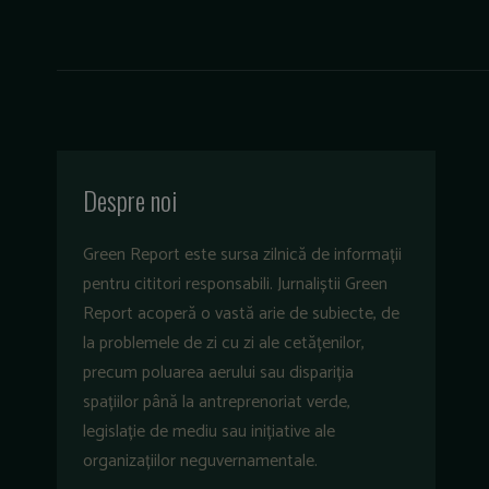
Despre noi
Green Report este sursa zilnică de informații
pentru cititori responsabili. Jurnaliștii Green
Report acoperă o vastă arie de subiecte, de
la problemele de zi cu zi ale cetățenilor,
precum poluarea aerului sau dispariția
spațiilor până la antreprenoriat verde,
legislație de mediu sau inițiative ale
organizațiilor neguvernamentale.