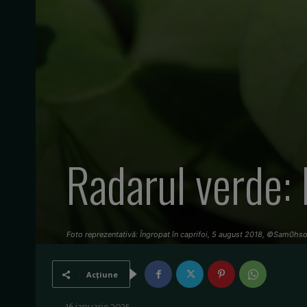
Radarul verde:
Foto reprezentativă: Îngropat în caprifoi, 5 august 2018, ©Sam0hs
Acțiune