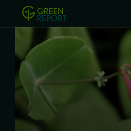
Green Revolution
Conferințel
ACASA
LEGISLAȚIE
B