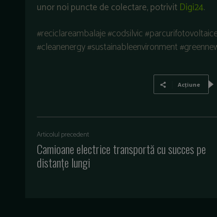
unor noi puncte de colectare, potrivit
Digi24
.
#reciclareambalaje #codsilvic #parcurifotovoltaic
#cleanenergy #sustainableenvironment #greennews
Acțiune
Articolul precedent
Camioane electrice transportă cu succes pe
distanțe lungi