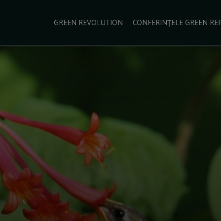
e Green Report
Podcast
Gala Green Report
Contact
GREEN REVOLUTION
CONFERINȚELE GREEN RE
USINESS
ENERGIE
TRANSPORT
CSR
SCHIMBĂRI CLIMATICE