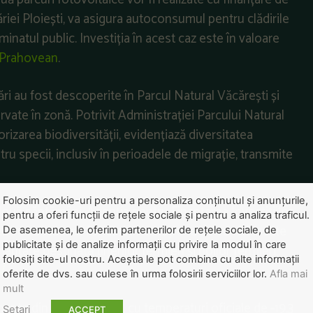
măriei Ploiești, va asigura autoconsumul pentru clădirile
uminatul public. Investiția în acest caz este în valoare
 Prahovean
.
sări au fost descoperite în Parcul Natural Văcărești și
rvate în zonă. Potrivit Administrației Parcului Natural
rizarea biodiversității, evidențiază diversitatea
tru specii, inclusiv în perioadele de migrație, transmite
Folosim cookie-uri pentru a personaliza conținutul și anunțurile,
t două săptămâni, Agenția pentru Finanțarea Investițiilor
pentru a oferi funcții de rețele sociale și pentru a analiza traficul.
entru accesarea fondurilor europene ce vor fi lansate
De asemenea, le oferim partenerilor de rețele sociale, de
publicitate și de analize informații cu privire la modul în care
nanțare destinată tinerilor fermieri și noilor fermieri,
folosiți site-ul nostru. Aceștia le pot combina cu alte informații
V
.
oferite de dvs. sau culese în urma folosirii serviciilor lor.
Afla mai
mult
oapte din această iarnă, cu temperaturi oficiale de -19,3
Setari
ACCEPT