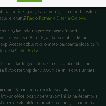
Obârșia Lotrului, conform măsurătorilor meteorologice.
ltitudine, în Făgăraș, salvamontiștii au raportat valori
lacurile, anunță
Radio România Oltenia-Craiova
.
curi, 15 ianuarie, un protest paşnic în portul
mei Transocean Barents, unitatea mobilă de foraj
eep. Acesta a zburat cu o moto-parapantă electrică în
lul de la
Știrile ProTV
.
cţia unei facilităţi de depozitare a combustibilului
ea fi stocate timp de 100.000 de ani, a doua unitate
iercuri, 15 ianuarie, că reciclarea ambalajelor prin
 într-un obicei pozitiv pentru români. Luna decembrie
și doze de aluminiu returnate, precum și inaugurarea