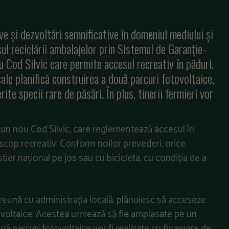
ive și dezvoltări semnificative în domeniul mediului și
ul reciclării ambalajelor prin Sistemul de Garanție-
 Cod Silvic care permite accesul recreativ în păduri.
ale planifică construirea a două parcuri fotovoltaice,
te specii rare de păsări. În plus, tinerii fermieri vor
 un nou Cod Silvic, care reglementează accesul în
n scop recreativ. Conform noilor prevederi, orice
tier național pe jos sau cu bicicleta, cu condiția de a
eună cu administrația locală, plănuiesc să acceseze
ovoltaice. Acestea urmează să fie amplasate pe un
ouă parcuri fotovoltaice vor fi realizate cu finanțare de