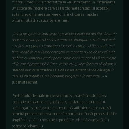
Ministrul Mediului a precizat că se va lucra pentru a implementa
un sistem de înscriere care să fie cât mai echitabil și accesibil,
evitând aglomerarea serverelor și închiderea rapidă a
programului din cauza cererii mari.
„
Acest program se adresează tuturor persoanelor din România, nu
doar celor care pot să scrie o cerere de finanțare, cu atât mai mult
cu cât s-ar putea ca reducerea facturii la curent să fie cu atât mai
bine venită în cazul unor categorii care poate nu se descurcă atât
de bine cu laptopul, motiv pentru care ceea ce pot să vă spun este
că în cazul programului Casa Verde 2025, vom încerca să găsim o
metodă prin care românii să aibă un tratament cât de cât egal, în
care să să putem să nu închidem programul în secunde
.” – a
subliniat Fechet.
Printre soluțiile luate în considerare se numără distribuirea
aleatorie a dosarelor câștigătoare, ajustarea cuantumului
cofinanțării sau dezvoltarea unor aplicații informatice care să
permită precompletarea unor câmpuri, astfel încât procesul să fie
simplificat și să nu necesite o pregătire tehnică avansată din
partea solicitantului.