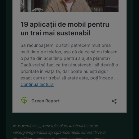
#casaverde2025 #energiesolara #bateriidestocare
#energieregenrabila #programdemediu #investitiiverzi