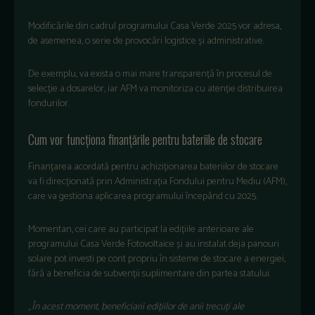
Modificările din cadrul programului Casa Verde 2025 vor adresa,
de asemenea, o serie de provocări logistice și administrative.
De exemplu, va exista o mai mare transparență în procesul de
selecție a dosarelor, iar AFM va monitoriza cu atenție distribuirea
fondurilor.
Cum vor funcționa finanțările pentru bateriile de stocare
Finanțarea acordată pentru achiziționarea bateriilor de stocare
va fi direcționată prin Administrația Fondului pentru Mediu (AFM),
care va gestiona aplicarea programului începând cu 2025.
Momentan, cei care au participat la edițiile anterioare ale
programului Casa Verde Fotovoltaice și au instalat deja panouri
solare pot investi pe cont propriu în sisteme de stocare a energiei,
fără a beneficia de subvenții suplimentare din partea statului.
„
În acest moment, beneficiarii edițiilor de anii trecuți ale