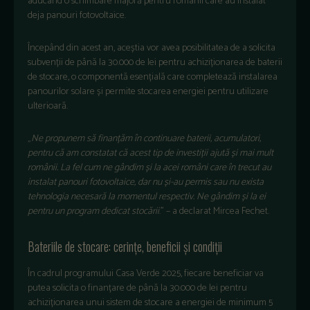
aducând o schimbare majoră pentru românii care au instalat
deja panouri fotovoltaice.
Începând din acest an, aceștia vor avea posibilitatea de a solicita
subvenții de până la 30.000 de lei pentru achiziționarea de baterii
de stocare, o componentă esențială care completează instalarea
panourilor solare și permite stocarea energiei pentru utilizare
ulterioară.
„
Ne propunem să finanțăm în continuare baterii, acumulatori,
pentru că am constatat că acest tip de investiții ajută și mai mult
românii. La fel cum ne gândim și la acei români care în trecut au
instalat panouri fotovoltaice, dar nu și-au permis sau nu exista
tehnologia necesară la momentul respectiv. Ne gândim și la ei
pentru un program dedicat stocării
.” – a declarat Mircea Fechet.
Bateriile de stocare: cerințe, beneficii și condiții
În cadrul programului Casa Verde 2025, fiecare beneficiar va
putea solicita o finanțare de până la 30.000 de lei pentru
achiziționarea unui sistem de stocare a energiei de minimum 5