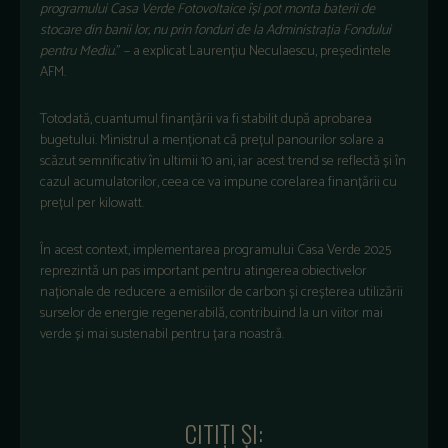
programului Casa Verde Fotovoltaice își pot monta baterii de
stocare din banii lor, nu prin fonduri de la Administrația Fondului
pentru Mediu.
” – a explicat Laurențiu Neculaescu, președintele
AFM.
Totodată, cuantumul finanțării va fi stabilit după aprobarea
bugetului. Ministrul a menționat că prețul panourilor solare a
scăzut semnificativ în ultimii 10 ani, iar acest trend se reflectă și în
cazul acumulatorilor, ceea ce va impune corelarea finanțării cu
prețul per kilowatt.
În acest context, implementarea programului Casa Verde 2025
reprezintă un pas important pentru atingerea obiectivelor
naționale de reducere a emisiilor de carbon și creșterea utilizării
surselor de energie regenerabilă, contribuind la un viitor mai
verde și mai sustenabil pentru țara noastră.
CITIŢI ŞI: