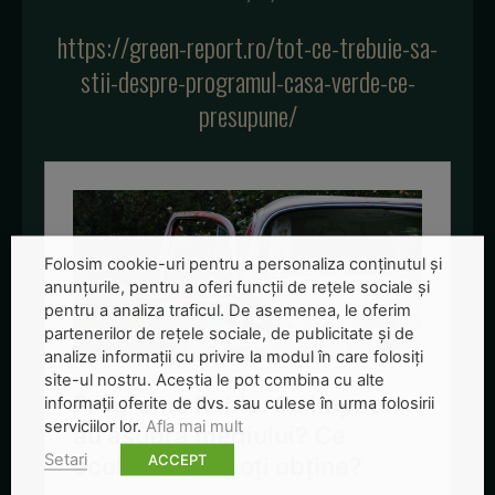
https://green-report.ro/tot-ce-trebuie-sa-
stii-despre-programul-casa-verde-ce-
presupune/
Folosim cookie-uri pentru a personaliza conținutul și
anunțurile, pentru a oferi funcții de rețele sociale și
pentru a analiza traficul. De asemenea, le oferim
partenerilor de rețele sociale, de publicitate și de
analize informații cu privire la modul în care folosiți
site-ul nostru. Aceștia le pot combina cu alte
informații oferite de dvs. sau culese în urma folosirii
serviciilor lor.
Afla mai mult
Setari
ACCEPT