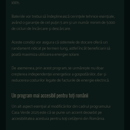
kWh.
Bateriile vor trebui să îndeplinească cerințele tehnice esențiale,
având o garanție de cel puțin 5 ani și un număr minim de 5.000
de cicluri de încărcare și descărcare.
Aceste condiții vor asigura că sistemele de stocare oferă un
randament ridicat pe termen lung, astfel încât beneficiarii să
poată maximiza utilizarea energiei solare.
De asemenea, prin acest program, se urmărește nu doar
creșterea independenței energetice a gospodăriilor, dar și
reducerea costurilor legate de facturile de energie electrică.
Un program mai accesibil pentru toți românii
Un alt aspect esențial al modificărilor din cadrul programului
Casa Verde 2025 este că se pune un accent deosebit pe
accesibilitatea acestuia pentru toți cetățenii din România.