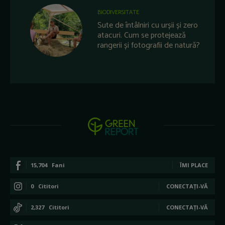
BIODIVERSITATE
Sute de întâlniri cu urșii și zero
atacuri. Cum se protejează
rangerii și fotografii de natură?
15,704
Fani
ÎMI PLACE
0
Cititori
CONECTAȚI-VĂ
2,327
Cititori
CONECTAȚI-VĂ