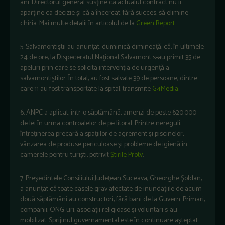
ani. Directorul general susține că actualul contract nu îi
aparține ca decizie și că a încercat, fără succes, să elimine
chiria. Mai multe detalii în articolul de la
Green Report
.
5. Salvamontiştii au anunţat, duminică dimineaţă, că, în ultimele
24 de ore, la Dispeceratul Naţional Salvamont s-au primit 35 de
apeluri prin care se solicita intervenţia de urgenţă a
salvamontiştilor. În total, au fost salvate 39 de persoane, dintre
care 11 au fost transportate la spital, transmite
G4Media
.
6. ANPC a aplicat, într-o săptămână, amenzi de peste 620.000
de lei în urma controalelor de pe litoral. Printre nereguli:
întreținerea precară a spațiilor de agrement și piscinelor,
vânzarea de produse periculoase și probleme de igienă în
camerele pentru turiști, potrivit
Știrile Protv
.
7. Președintele Consiliului Județean Suceava, Gheorghe Șoldan,
a anunțat că toate casele grav afectate de inundațiile de acum
două săptămâni au constructori, fără bani de la Guvern. Primari,
companii, ONG-uri, asociații religioase și voluntari s-au
mobilizat. Sprijinul guvernamental este în continuare așteptat