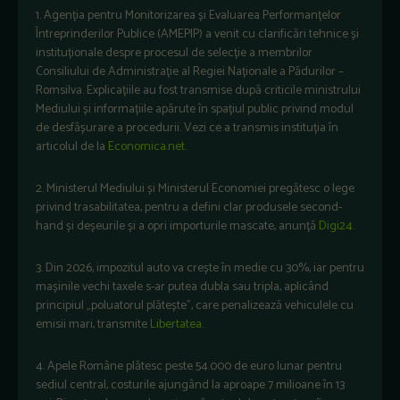
1. Agenția pentru Monitorizarea și Evaluarea Performanțelor
Întreprinderilor Publice (AMEPIP) a venit cu clarificări tehnice și
instituționale despre procesul de selecție a membrilor
Consiliului de Administrație al Regiei Naționale a Pădurilor –
Romsilva. Explicațiile au fost transmise după criticile ministrului
Mediului și informațiile apărute în spațiul public privind modul
de desfășurare a procedurii. Vezi ce a transmis instituția în
articolul de la
Economica.net
.
2. Ministerul Mediului și Ministerul Economiei pregătesc o lege
privind trasabilitatea, pentru a defini clar produsele second-
hand și deșeurile și a opri importurile mascate, anunță
Digi24
.
3. Din 2026, impozitul auto va crește în medie cu 30%, iar pentru
mașinile vechi taxele s-ar putea dubla sau tripla, aplicând
principiul „poluatorul plătește”, care penalizează vehiculele cu
emisii mari, transmite
Libertatea
.
4. Apele Române plătesc peste 54.000 de euro lunar pentru
sediul central, costurile ajungând la aproape 7 milioane în 13