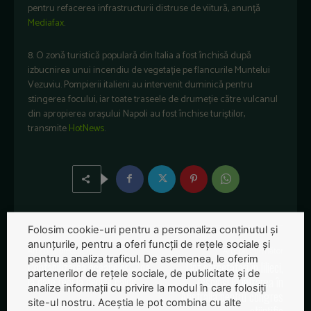
pentru refacerea infrastructurii distruse de viitură, anunță
Mediafax
.
8. O zonă turistică populară din Italia a fost închisă după
izbucnirea unui incendiu de vegetație pe flancurile Muntelui
Vezuviu. Pompierii italieni au intervenit duminică pentru
stingerea focului, iar toate traseele de drumeție către vulcanul
din apropierea orașului Napoli au fost închise turiștilor,
transmite
HotNews
.
Folosim cookie-uri pentru a personaliza conținutul și
anunțurile, pentru a oferi funcții de rețele sociale și
Articolul precedent
Articolul următor
pentru a analiza traficul. De asemenea, le oferim
Contabilizarea oceanelor – de
Opt cercetători în lilieci,
partenerilor de rețele sociale, de publicitate și de
la date reci la decizii calde
respinși la intrarea în
analize informații cu privire la modul în care folosiți
Australia pentru congres
site-ul nostru. Aceștia le pot combina cu alte
științific