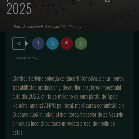
2025
Foto: Sunetul verii, ©neelam279 | Pixabay
11 august 2025
Clarific
ări
privind
selecția
conducerii
Romsilva
,
planuri
pentru
trasabilitatea
produselor
și
deșeurilor
,
creșterea
impozitului
auto din 2026,
chiria
de
milioane
de euro
plătită
de
Apele
Rom
âne
,
amenzi
ANPC
pe
litoral
,
mobilizarea
comunit
ății
din
Suceava
după
inundații
și
închiderea
traseelor
de
pe
Vezuviu
din
cauza
incendiilor, toate în revista presei de mediu de
astăzi.