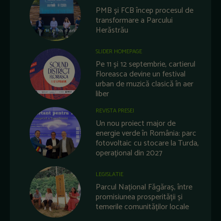
PMB și FCB încep procesul de
transformare a Parcului
Herăstrău
SLIDER HOMEPAGE
Pe 11 și 12 septembrie, cartierul
Floreasca devine un festival
urban de muzică clasică în aer
liber
REVISTA PRESEI
Un nou proiect major de
energie verde în România: parc
fotovoltaic cu stocare la Turda,
operațional din 2027
LEGISLATIE
Parcul Național Făgăraș, între
promisiunea prosperității și
temerile comunităților locale