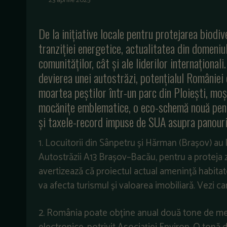
23 aprilie 2025
De la inițiative locale pentru protejarea biodiv
tranziției energetice, actualitatea din domeniu
comunităților, cât și ale liderilor internațional
devierea unei autostrăzi, potențialul României 
moartea peștilor într-un parc din Ploiești, moș
mocănițe emblematice, o eco-schemă nouă pentr
și taxele-record impuse de SUA asupra panouril
1. Locuitorii din Sânpetru și Hărman (Brașov) au 
Autostrăzii A13 Brașov–Bacău, pentru a proteja z
avertizează că proiectul actual amenință habitate
va afecta turismul și valoarea imobiliară. Vezi car
2. România poate obține anual două tone de meta