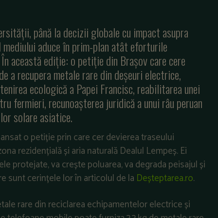
ersității, până la decizii globale cu impact asupra
l mediului aduce în prim-plan atât eforturile
i. În această ediție: o petiție din Brașov care cere
de a recupera metale rare din deșeuri electrice,
tenirea ecologică a Papei Francisc, reabilitarea unei
u fermieri, recunoașterea juridică a unui râu peruan
or solare asiatice.
lansat o petiție prin care cer devierea traseului
ona rezidențială și aria naturală Dealul Lempeș. Ei
le protejate, va crește poluarea, va degrada peisajul și
e sunt cerințele lor în articolul de la
Deșteptarea.ro
.
le rare din reciclarea echipamentelor electrice și