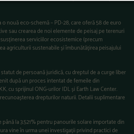
sa o nouă eco-schemă – PD-28, care oferă 58 de euro
ve sau crearea de noi elemente de peisaj pe terenuri
i, susținerea serviciilor ecosistemice (precum
a agriculturii sustenabile și îmbunătățirea peisajului
statut de persoană juridică, cu dreptul de a curge liber
 venit după un proces intentat de femeile din
, cu sprijinul ONG-urilor IDL și Earth Law Center.
 recunoașterea drepturilor naturii. Detalii suplimentare
 până la 3.521% pentru panourile solare importate din
a vine în urma unei investigații privind practici de