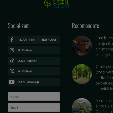
Socializam
Recomandate
Cum își co
15,704
Fani
ÎMI PLACE
cetățenii 
din informa
0
Cititori
educație
CONECTAȚI-VĂ
2,327
Cititori
Cimitirele 
CONECTAȚI-VĂ
„spații ver
0
Cititori
hârtie. Cu
CONECTAȚI-VĂ
2,170
Abonați
perpetuea
autoritățile 
ABONAȚI-VĂ
6,5 metri 
sufocă De
Dunării –