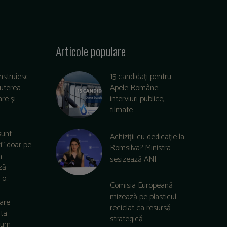
Articole populare
nstruiesc
15 candidați pentru
puterea
Apele Române:
re și
interviuri publice,
filmate
sunt
Achiziții cu dedicație la
zi” doar pe
Romsilva? Ministra
m
sesizează ANI
ză
o...
Comisia Europeană
mizează pe plasticul
care
reciclat ca resursă
lta
strategică
 cum