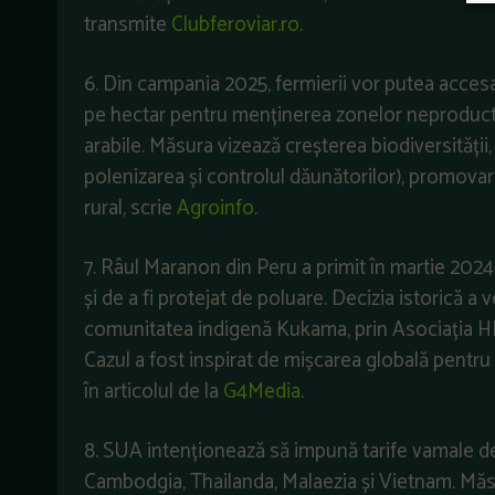
transmite
Clubferoviar.ro
.
6. Din campania 2025, fermierii vor putea acce
pe hectar pentru menținerea zonelor neproducti
arabile. Măsura vizează creșterea biodiversități
polenizarea și controlul dăunătorilor), promovare
rural, scrie
Agroinfo
.
7. Râul Maranon din Peru a primit în martie 2024 
și de a fi protejat de poluare. Decizia istorică a
comunitatea indigenă Kukama, prin Asociația HKK
Cazul a fost inspirat de mișcarea globală pentru
în articolul de la
G4Media
.
8. SUA intenționează să impună tarife vamale de
Cambodgia, Thailanda, Malaezia și Vietnam. Măsur