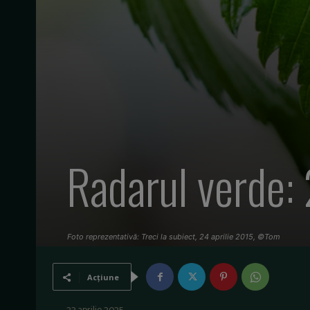
Radarul verde:
Foto reprezentativă: Treci la subiect, 24 aprilie 2015, ©Tom
Acțiune