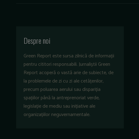
Despre noi
Green Report este sursa zilnică de informații
pentru cititori responsabili. Jurnaliștii Green
Report acoperă o vastă arie de subiecte, de
la problemele de zi cu zi ale cetățenilor,
precum poluarea aerului sau dispariția
spațiilor până la antreprenoriat verde,
legislație de mediu sau inițiative ale
organizațiilor neguvernamentale.