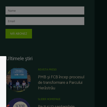
MĂ ABONEZ
Ultimele știri
REVISTA PRESEI
PMB și FCB încep procesul
de transformare a Parcului
Herăstrău
SLIDER HOMEPAGE
Pe 11 și 12 septembrie,