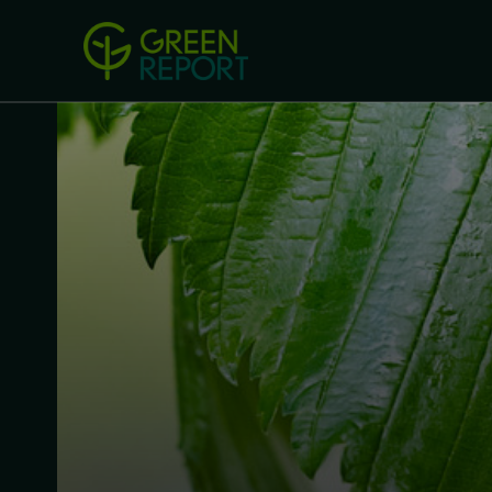
Green Revolution
Conferințel
ACASA
LEGISLAȚIE
B