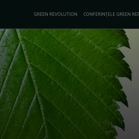
e Green Report
Podcast
Gala Green Report
Contact
GREEN REVOLUTION
CONFERINȚELE GREEN RE
USINESS
ENERGIE
TRANSPORT
CSR
SCHIMBĂRI CLIMATICE