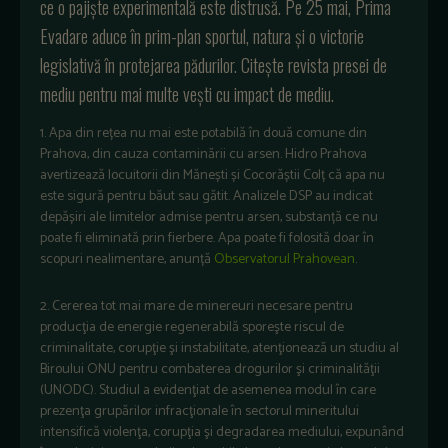
ce o pajiște experimentală este distrusă. Pe 25 mai, Prima
Evadare aduce în prim-plan sportul, natura și o victorie
legislativă în protejarea pădurilor. Citește revista presei de
mediu pentru mai multe vești cu impact de mediu.
1. Apa din rețea nu mai este potabilă în două comune din
Prahova, din cauza contaminării cu arsen. Hidro Prahova
avertizează locuitorii din Mănești și Cocorăștii Colț că apa nu
este sigură pentru băut sau gătit. Analizele DSP au indicat
depășiri ale limitelor admise pentru arsen, substanță ce nu
poate fi eliminată prin fierbere. Apa poate fi folosită doar în
scopuri nealimentare, anunță
Observatorul Prahovean
.
2. Cererea tot mai mare de minereuri necesare pentru
producţia de energie regenerabilă sporeşte riscul de
criminalitate, corupţie şi instabilitate, atenţionează un studiu al
Biroului ONU pentru combaterea drogurilor şi criminalităţii
(UNODC). Studiul a evidenţiat de asemenea modul în care
prezenţa grupărilor infracţionale în sectorul mineritului
intensifică violenţa, corupţia şi degradarea mediului, expunând