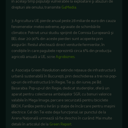
în acelaşi timp populaţii vulnerabile la exploatare şi abuzuri de
drepturi ale omului, transmite
G4Media
.
3. Agricultura UE pierde anual peste 28 miliarde euro din cauza
fenomenelor meteo extreme, agravate de schimbările
climatice. Potrivit unui studiu sprijinit de Comisia Europeană și
BEI, doar 20-30% din aceste pierderi sunt acoperite prin
asigurări. Restul afectează direct veniturile fermierilor, în
condițiile în care pagubele reprezintă circa 6% din producția
agricolă anuală a UE, scrie
Agrobiznes
.
4. Asociația Green Revolution extinde rețeaua de infrastructură
urbană sustenabilă în București, prin deschiderea a trei noi pop-
up-uri de infrastructură în Regie, Tei și, din iunie, pe Bd.
Basarabia. Pop-up-ul din Regie, dedicat studenților, oferă un
aparat pentru colectarea ambalajelor SGR, cu bonuri valorice
valabile în Mega Image, parcare securizată pentru biciclete
BBOX, FanBox pentru livrări și stație de încărcare pentru mașini
electrice. Cel din Tei este deja funcțional, iar punctul de la
Arena Națională urmează să fie deschis în curând. Mai multe
detalii în articolul de la
Green Report
.