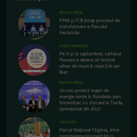
REVISTA PRESEI
PMB și FCB încep procesul de
transformare a Parcului
Herăstrău
SLIDER HOMEPAGE
Pe 11 și 12 septembrie, cartierul
Floreasca devine un festival
urban de muzică clasică în aer
liber
REVISTA PRESEI
Un nou proiect major de
energie verde în România: parc
fotovoltaic cu stocare la Turda,
operațional din 2027
LEGISLATIE
Parcul Național Făgăraș, între
promisiunea prosperității și