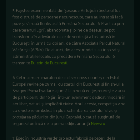
5. Pajiștea experimentală din Șoseaua Virtuții, în Sectorul 6, a
fost distrusă de persoane necunoscute, care au intrat să facă
poze și să rupă florile, arată Primăria Sectorului 6. Practica prin
care terenuri „gri”, abandonate și pline de deșeuri, se pot
transforma în adevărate oaze de verdeață a fost adusă în
București, în urmă cu doi ani, de către Asociația Parcul Natural
Văcărești (APNV). De atunci, din acest model s-au inspirat și
administrațiile locale, cu precădere Primăria Sectorului 6,
transmite
Buletin de București
.
6. Cel mai mare maraton de ciclism cross-country din Estul
Europei revine pe 25 mai, cu startul din București și finish-ul la
Snagov. Prima Evadare, ajunsă la o nouă ediție, reunește 2.000
de participanți din 16 țări, într-un eveniment dedicat mișcării în
aer liber, naturii și implicării civice. Anul acesta, competiția vine
cu o victorie simbolică în plus: schimbarea Codului Silvic și
protejarea pădurilor din jurul Capitalei, o cauză susținută de
organizatori încă de la prima ediție, anunță
News.ro
.
7. Eșec în industria verde: proiectul fabricii de baterii de la