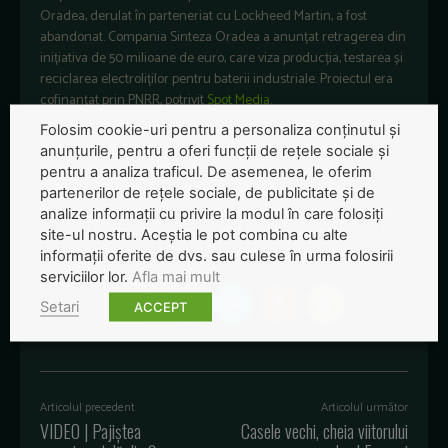
Oradea, derulat în parteneriat cu Lockheed Martin, a fost
abandonat. Compania Sinteza Oradea a anunțat retragerea din
inițiativa de 50 milioane de euro, care viza producția, testarea și
reciclarea electroliților pentru baterii industriale. Proiectul era
cofinanțat prin PNRR, potrivit
Spot Media
.
Folosim cookie-uri pentru a personaliza conținutul și
8. Primăria orașului Voluntari din județul Ilfov le recomandă
anunțurile, pentru a oferi funcții de rețele sociale și
proprietarilor de terenuri, fie ele agricole sau nu, să evite
pentru a analiza traficul. De asemenea, le oferim
cultivarea plantelor care atrag păsări în proximitatea
partenerilor de rețele sociale, de publicitate și de
Aeroportului Internațional București Băneasa, pentru a preveni
analize informații cu privire la modul în care folosiți
riscul de impact al acestora cu aeronavele, transmite
Agro TV
.
site-ul nostru. Aceștia le pot combina cu alte
informații oferite de dvs. sau culese în urma folosirii
serviciilor lor.
Afla mai mult
Setari
ACCEPT
Articolul precedent
Articolul următor
VIDEO | Pajiștea
Casele vechi, cheia viitorului