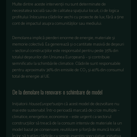
Multe dintre aceste intervenții nu sunt determinate de
necesitatea socială sau de calitatea spațiului locuit, ci de logica
profitului: înlocuirea clădirilor vechi cu proiecte de lux, fără a ține
cont de impactul asupra comunităților sau mediului.
Demolarea implică pierderi enorme de energie, materiale și
memorie colectivă. Ea generează și o cantitate masivă de deșeuri
– sectorul construcțiilor este responsabil pentru peste 35% din
totalul deșeurilor din Uniunea Europeană – și contribuie
semnificativ la schimbările climatice. Clădirile sunt responsabile
pentru aproximativ 36% din emisiile de CO₂ și 40% din consumul
total de energie al UE.
De la demolare la renovare: o schimbare de model
Inițiatorii
HouseEurope!
susțin că acest model de dezvoltare nu
mai este sustenabil. Într-o perioadă marcată de crize multiple –
climatice, energetice, economice – este urgent ca sectorul
construcțiilor să treacă de la consum intensiv de materiale la un
model bazat pe conservare, reutilizare și forță de muncă locală.
În loc să tratăm clădirile ca simple investiții speculative, inițiativa