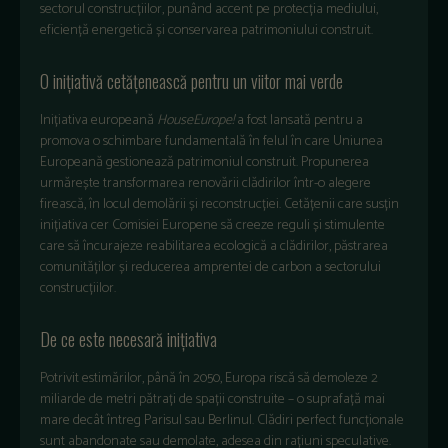
sectorul construcțiilor, punând accent pe protecția mediului,
eficiență energetică și conservarea patrimoniului construit.
O inițiativă cetățenească pentru un viitor mai verde
Inițiativa europeană
HouseEurope!
a fost lansată pentru a
promova o schimbare fundamentală în felul în care Uniunea
Europeană gestionează patrimoniul construit. Propunerea
urmărește transformarea renovării clădirilor într-o alegere
firească, în locul demolării și reconstrucției. Cetățenii care susțin
inițiativa cer Comisiei Europene să creeze reguli și stimulente
care să încurajeze reabilitarea ecologică a clădirilor, păstrarea
comunităților și reducerea amprentei de carbon a sectorului
construcțiilor.
De ce este necesară inițiativa
Potrivit estimărilor, până în 2050, Europa riscă să demoleze 2
miliarde de metri pătrați de spații construite – o suprafață mai
mare decât întreg Parisul sau Berlinul. Clădiri perfect funcționale
sunt abandonate sau demolate, adesea din rațiuni speculative.