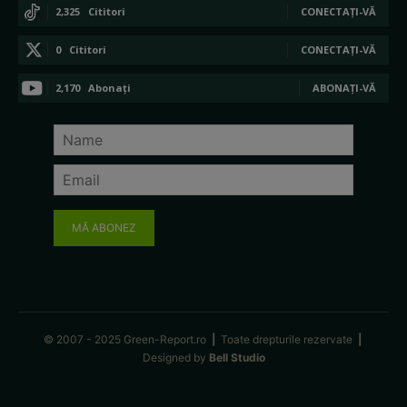
2,325
Cititori
CONECTAȚI-VĂ
0
Cititori
CONECTAȚI-VĂ
2,170
Abonați
ABONAȚI-VĂ
MĂ ABONEZ
© 2007 - 2025 Green-Report.ro
|
Toate drepturile rezervate
|
Designed by
Bell Studio