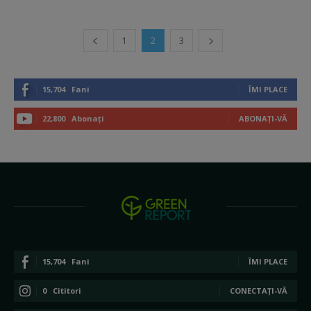
1
2
3
15,704
Fani
ÎMI PLACE
22,800
Abonați
ABONAȚI-VĂ
15,704
Fani
ÎMI PLACE
0
Cititori
CONECTAȚI-VĂ