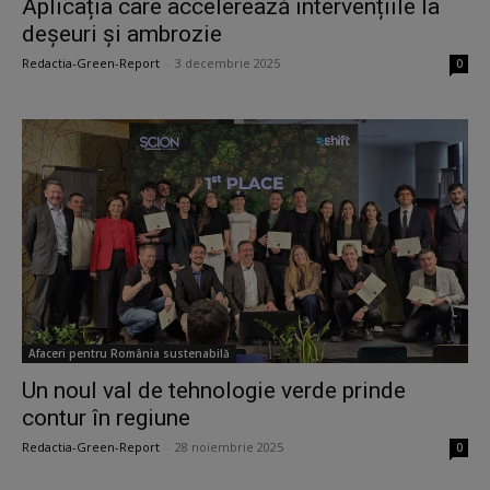
Aplicația care accelerează intervențiile la
deșeuri și ambrozie
Redactia-Green-Report
-
3 decembrie 2025
0
Afaceri pentru România sustenabilă
Un noul val de tehnologie verde prinde
contur în regiune
Redactia-Green-Report
-
28 noiembrie 2025
0