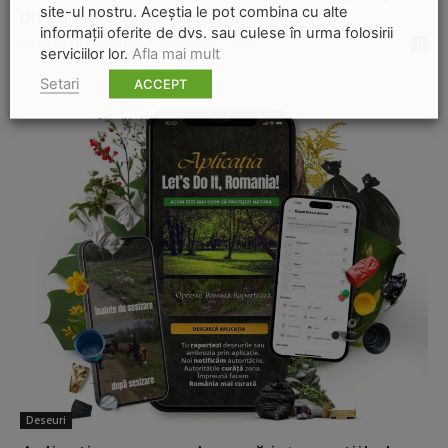
site-ul nostru. Aceștia le pot combina cu alte
un lanț global al cruzimii
informații oferite de dvs. sau culese în urma folosirii
Redactia-Green-Report
-
4 decembrie 2025
0
serviciilor lor.
Afla mai mult
Setari
ACCEPT
Deseuri