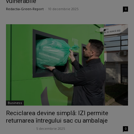
vulnerabile
Redactia-Green-Report
-
10 decembrie 2025
0
Business
Reciclarea devine simplă: IZI permite
returnarea întregului sac cu ambalaje
Ana Potcoveanu
-
5 decembrie 2025
0