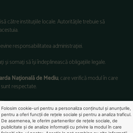
isă
către
instituțiile
locale.
Autoritățile
trebuie
să
acestuia
.
evine
responsabilitatea
administrației
.
ați
și
somați
să
î
și
îndeplineasc
ă
obligațiile
legale
.
arda
Națională
de
Mediu
,
care verific
ă modul
în
care
sunt
respectate
.
lă
Folosim cookie-uri pentru a personaliza conținutul și anunțurile,
echipele
județene
stabilesc
zonele
prioritare
pentru
Ziua
pentru a oferi funcții de rețele sociale și pentru a analiza traficul.
De asemenea, le oferim partenerilor de rețele sociale, de
publicitate și de analize informații cu privire la modul în care