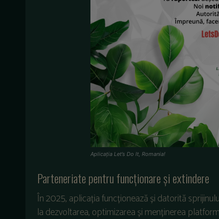
Aplicația Let’s Do It, Romania!
Parteneriate
pentru
funcționare
și
extindere
În
2025,
aplica
ția
funcționează
și
datorită
sprijinulu
la
dezvoltarea
,
optimizarea
și
menținerea
platform