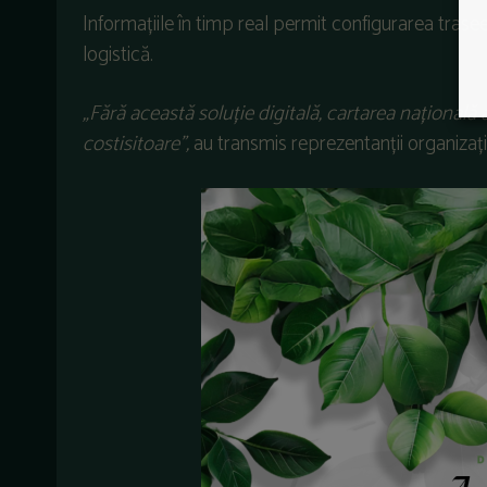
Informațiile
în
timp
real permit
configurarea
trasee
logistică
.
„
F
ără această soluție digitală, cartarea națională 
costisitoare
”
,
au transmis reprezentanții organizați