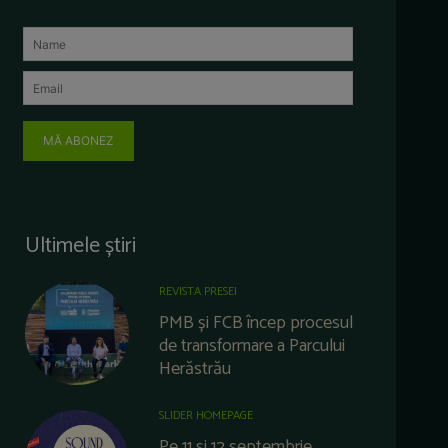
MĂ ABONEZ
Ultimele știri
REVISTA PRESEI
PMB și FCB încep procesul
de transformare a Parcului
Herăstrău
SLIDER HOMEPAGE
Pe 11 și 12 septembrie,