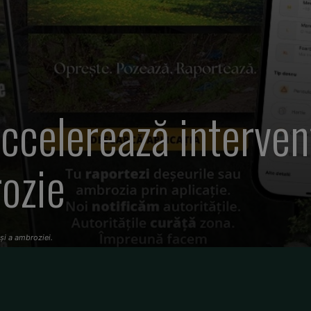
ccelerează intervenț
rozie
 și a ambroziei.