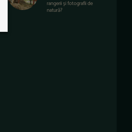
rangerii și fotografii de
natură?