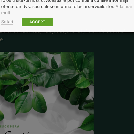
folosiți site-ul nostru. Aceștia le pot combina cu alte informații
lor
,
estimarea
necesarului
de
voluntari
și
planificarea
oferite de dvs. sau culese în urma folosirii serviciilor lor.
Afla mai
mult
Setari
ACCEPT
ar fi mult mai lentă, mai puțin precisă și semnificativ mai
ei.