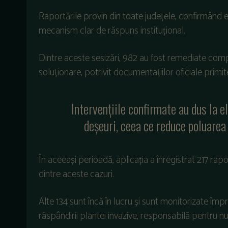
Raportările
provin
din
toate
județele
,
confirm
ând
e
mecanism
clar
de
răspuns
instituțional
.
Dintre
aceste
sesizări
, 982 au
fost
remediate
comp
solu
ționare
,
potrivit
documentațiilor
oficiale
primit
Intervențiile
confirmate
au
dus
la
e
deșeuri
,
ceea
ce
reduce
poluarea
În
aceea
și
perioadă
,
aplicația
a
înregistrat
217
rapo
dintre
aceste
cazuri
.
Alte 134 sunt
înc
ă
în
lucru
și
sunt
monitorizate
împ
răsp
ândirii
plantei
invazive
,
responsabil
ă
pentru
n