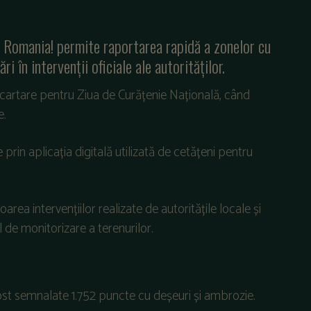
t, Romania! permite raportarea rapidă a zonelor cu
zări
în
interven
ții
oficiale
ale
autorităților
.
cartare
pentru
Ziua
de
Cur
ățenie
Națională
,
c
ând
e.
e prin aplica
ția digitală utilizată de cetățeni pentru
oarea
intervențiilor
realizate
de
autoritățile
locale
și
l
de
monitorizare
a
terenurilor
.
ost
semnalate
1.752
puncte
cu
deșeuri
și
ambrozie
.