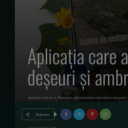
Aplicația care a
deșeuri și amb
Aplicația Let’s Do It, Romania!, utilizată pentru raportarea deșeurilor
Acțiune