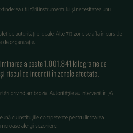
xtinderea
utiliz
ării
instrumentului
și
necesitatea
unui
let
de
autoritățile
locale. Alte 713 zone se
află
în
curs de
e
de
organizație
.
liminarea
a
peste
1.001.841
kilograme
de
și
riscul
de
incendii
în
zonele
afectate
.
rt
ări
privind
ambrozia
.
Autoritățile
au
intervenit
în
76
reun
ă
cu
instituțiile
competente
pentru
limitarea
umeroase
alergii
sezoniere
.