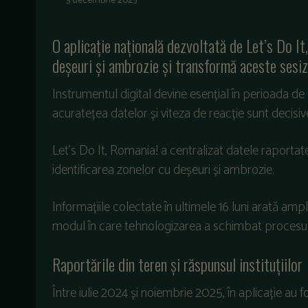
3 decembrie 2025
O aplica
ție națională dezvoltată de Let’s Do I
deșeuri și ambrozie și transformă aceste sesi
Instrumentul
digital
devine
esențial
în
perioada
de
acurate
țea
datelor
și
viteza
de
reacție
sunt decisiv
Let’s Do It, Romania! a centralizat datele raportat
identificarea zonelor cu deșeuri și ambrozie.
Informațiile colectate
în
ultimele
16
luni
arat
ă
ampl
modul
în
care
tehnologizarea
a
schimbat
procesu
Raport
ările
din
teren
și
răspunsul
instituțiilor
Între
iulie
2024
și
noiembrie
2025,
în
aplica
ție
au
f