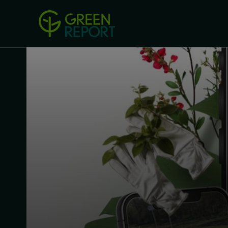
Green Revolution
Conferințel
ACASA
LEGISLAȚIE
B