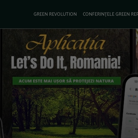
e Green Report
Podcast
Gala Green Report
Contact
GREEN REVOLUTION
CONFERINȚELE GREEN RE
USINESS
ENERGIE
TRANSPORT
CSR
SCHIMBĂRI CLIMATICE