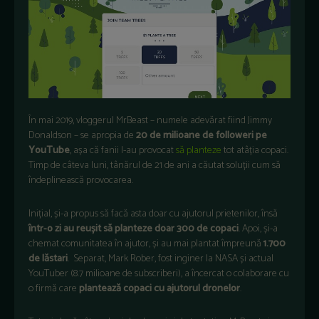
În mai 2019, vloggerul MrBeast – numele adevărat fiind Jimmy
Donaldson – se apropia de
20 de milioane de followeri pe
YouTube
, așa că fanii l-au provocat
să planteze
tot atâția copaci.
Timp de câteva luni, tânărul de 21 de ani a căutat soluții cum să
îndeplinească provocarea.
Inițial, și-a propus să facă asta doar cu ajutorul prietenilor, însă
într-o zi au reușit să planteze doar 300 de copaci
. Apoi, și-a
chemat comunitatea în ajutor, și au mai plantat împreună
1.700
de lăstari
. Separat, Mark Rober, fost inginer la NASA și actual
YouTuber (8.7 milioane de subscriberi), a încercat o colaborare cu
o firmă care
plantează copaci cu ajutorul dronelor
.