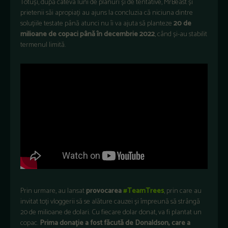
Totuși, după câteva luni de planuri și de tentative, MrBeast și
prietenii săi apropiați au ajuns la concluzia că niciuna dintre
soluțiile testate până atunci nu îi va ajuta să planteze
20 de
milioane de copaci până în decembrie 2022
, când și-au stabilit
termenul limită.
Prin urmare, au lansat
provocarea
#TeamTrees
, prin care au
invitat toți vloggerii să se alăture cauzei și împreună să strângă
20 de milioane de dolari. Cu fiecare dolar donat, va fi plantat un
copac.
Prima donație a fost făcută de Donaldson, care a