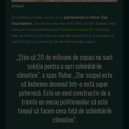
MrBeast
Donaldson și Rober au făcut un
parteneriat cu Arbor Day
Foundation
, una dintre cele mai mari ONG-uri din Statele Unite
care are ca scop plantarea și
întreținerea copacilor
. Fundația
este, la rândul ei, în mijlocul unei alte provocări: și-au propus ca,
până în 2022, să planteze 100 de milioane de copaci.
„Știm că 20 de milioane de copaci nu sunt
soluția pentru a opri schimbările
climatice”, a spus Rober. „Dar scopul este
să încheiem deceniul într-o notă super
puternică. Este un mod constructiv de a
trimite un mesaj politicienilor că este
timpul să facem ceva față de schimbările
climatice”.