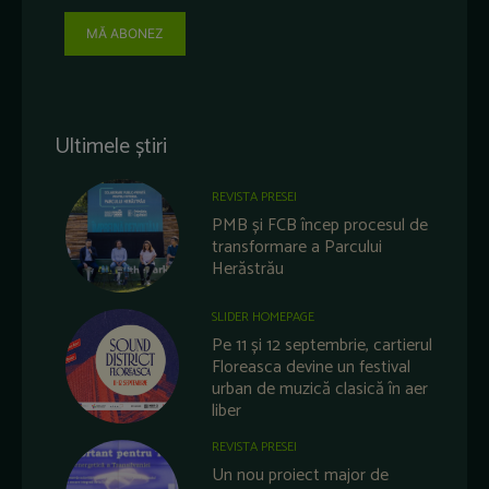
MĂ ABONEZ
Ultimele știri
REVISTA PRESEI
PMB și FCB încep procesul de
transformare a Parcului
Herăstrău
SLIDER HOMEPAGE
Pe 11 și 12 septembrie, cartierul
Floreasca devine un festival
urban de muzică clasică în aer
liber
REVISTA PRESEI
Un nou proiect major de