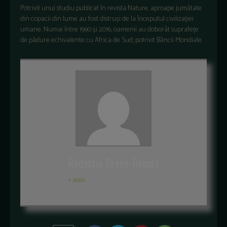
Potrivit unui studiu publicat în revista Nature, aproape jumătate
din copacii din lume au fost distruși de la începutul civilizației
umane. Numai între 1990 și 2016, oamenii au doborât suprafețe
de pădure echivalente cu Africa de Sud, potrivit Băncii Mondiale.
Redactia-Green-Report
+ posts