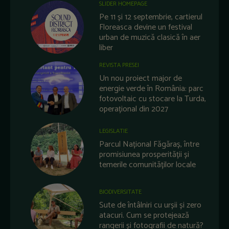
SLIDER HOMEPAGE
Pe 11 și 12 septembrie, cartierul
Floreasca devine un festival
urban de muzică clasică în aer
liber
REVISTA PRESEI
Un nou proiect major de
energie verde în România: parc
fotovoltaic cu stocare la Turda,
operațional din 2027
LEGISLATIE
Parcul Național Făgăraș, între
promisiunea prosperității și
temerile comunităților locale
BIODIVERSITATE
Sute de întâlniri cu urșii și zero
atacuri. Cum se protejează
rangerii și fotografii de natură?