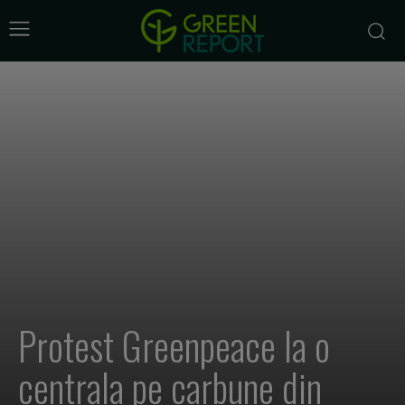
Protest Greenpeace la o
centrala pe carbune din