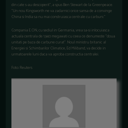
din cate s-au descoperit", a spus Ben Stewart de la Greenpeace.
"Un nou Kingsworth ne va zadarnici orice sansa de a convinge
China si India sa nu mai construiasca centrale cu carbuni."
Compania E.ON, cu sediul in Germania, vrea sa-si inlocuiasca
actuala centrala de 1,940 megawati cu ceea ce denumeste "doua
unitati pe baza de carbune curat". Noul ministru britanic al
Energiei si Schimbarilor Climatice, Ed Miliband, va decide in
urmatoarele luni daca va aproba constructia centralei.
Foto: Reuters