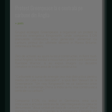
Protest Greenpeace la o centrala pe
carbune din Anglia
+ posts
Grupul ecologist Greenpeace a organizat un protest la
centrala energetica Kingsnorth, unde compania E.ON
planuieste constructia unui generator alimentat cu
carbuni, primul din ultimele decenii in Marea Britanie,
informeaza Reuters.
Zeci de activisti au ajuns la locul constructiei, in Kent (sud-
estul Angliei), la bordul a noua barci, printre care faimoasa
Rainbow Warrior, si au expus imagini cu dezastre
climatice in incercarea de a opri constructia.
"Carbunele e sursa de energie cea mai distructiva pentru
mediu din cate s-au descoperit", a spus Ben Stewart de la
Greenpeace. "Un nou Kingsworth ne va zadarnici orice
sansa de a convinge China si India sa nu mai construiasca
centrale cu carbuni."
Compania E.ON, cu sediul in Germania, vrea sa-si
inlocuiasca actuala centrala de 1,940 megawati cu ceea ce
denumeste "doua unitati pe baza de carbune curat". Noul
ministru britanic al Energiei si Schimbarilor Climatice, Ed