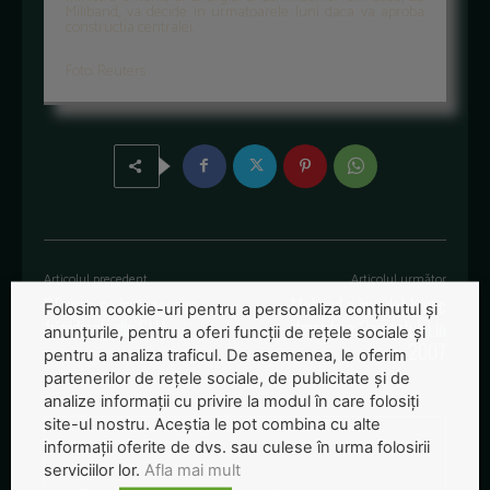
Miliband, va decide in urmatoarele luni daca va aproba
constructia centralei.
Foto: Reuters
Articolul precedent
Articolul următor
GE vrea sa inverzeasca
Metanul a invadat brusc
Folosim cookie-uri pentru a personaliza conținutul și
frigiderele din SUA
atmosfera Pamantului in
anunțurile, pentru a oferi funcții de rețele sociale și
2007
pentru a analiza traficul. De asemenea, le oferim
partenerilor de rețele sociale, de publicitate și de
analize informații cu privire la modul în care folosiți
site-ul nostru. Aceștia le pot combina cu alte
informații oferite de dvs. sau culese în urma folosirii
serviciilor lor.
Afla mai mult