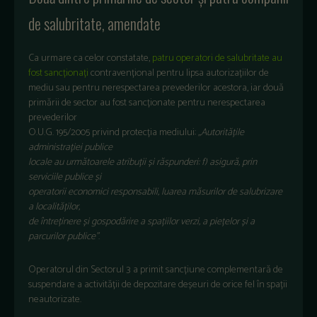
de salubritate, amendate
Ca urmare ca celor constatate,
patru operatori de salubritate au
fost sancționați
contravențional pentru lipsa autorizațiilor de
mediu sau pentru nerespectarea prevederilor acestora, iar două
primării de sector au fost sancționate pentru nerespectarea
prevederilor
O.U.G. 195/2005 privind protecția mediului:
„Autoritățile
administrației publice
locale au următoarele atribuții și răspunderi: f) asigură, prin
serviciile publice și
operatorii economici responsabili, luarea măsurilor de salubrizare
a localităților,
de întreținere și gospodărire a spațiilor verzi, a piețelor și a
parcurilor publice”
.
Operatorul din Sectorul 3 a primit sancțiune complementară de
suspendare a activității de depozitare deșeuri de orice fel în spații
neautorizate.