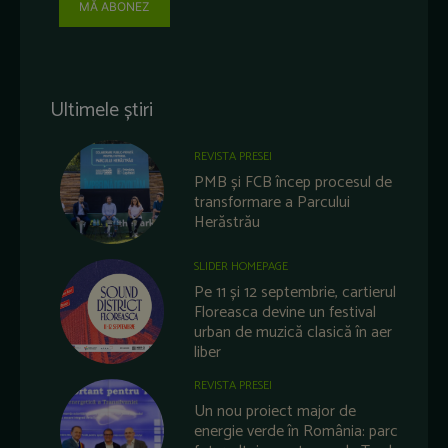
MĂ ABONEZ
Ultimele știri
REVISTA PRESEI
PMB și FCB încep procesul de
transformare a Parcului
Herăstrău
SLIDER HOMEPAGE
Pe 11 și 12 septembrie, cartierul
Floreasca devine un festival
urban de muzică clasică în aer
liber
REVISTA PRESEI
Un nou proiect major de
energie verde în România: parc