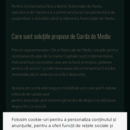
Pentru funcționarea fără a deține Autorizație de Mediu,
operatorul din Sectorul 4 a primit sancțiune complementară de
suspendare a activității până la obținerea Autorizației de Mediu.
Care sunt soluțiile propuse de Garda de Mediu
Potrivit repezentanților Gărzii Națonale de Mediu, soluțiile pentru
rezolvarea situației de la nivelul Capitalei sunt implementarea
instrumentului economic care are la bază principiul „plătește
pentru cât arunci” și colectarea separată și transportul fracțiilor
neamestecate în vederea reciclării deșeurilor.
Aceasta din urmă este singura modalitate prin care pot fi reduse
costurile de salubrizare
pentru populație, prin evitarea generării de deşeuri și utilizarea
deşeurilor ca resursă.
Folosim cookie-uri pentru a personaliza conținutul și
anunțurile, pentru a oferi funcții de rețele sociale și