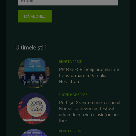
MĂ ABONEZ
Ultimele știri
REVISTA PRESEI
PMB și FCB încep procesul de
transformare a Parcului
Herăstrău
SLIDER HOMEPAGE
Pe 11 și 12 septembrie, cartierul
Floreasca devine un festival
urban de muzică clasică în aer
liber
REVISTA PRESEI