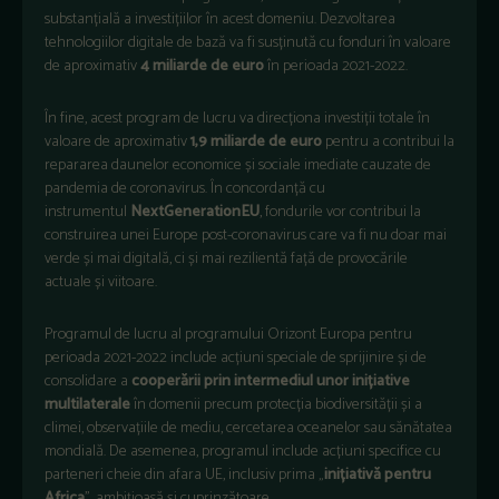
substanțială a investițiilor în acest domeniu. Dezvoltarea
tehnologiilor digitale de bază va fi susținută cu fonduri în valoare
de aproximativ
4 miliarde de euro
în perioada 2021-2022.
În fine, acest program de lucru va direcționa investiții totale în
valoare de aproximativ
1,9 miliarde de euro
pentru a contribui la
repararea daunelor economice și sociale imediate cauzate de
pandemia de coronavirus. În concordanță cu
instrumentul
NextGenerationEU
, fondurile vor contribui la
construirea unei Europe post-coronavirus care va fi nu doar mai
verde și mai digitală, ci și mai rezilientă față de provocările
actuale și viitoare.
Programul de lucru al programului Orizont Europa pentru
perioada 2021-2022 include acțiuni speciale de sprijinire și de
consolidare a
cooperării prin intermediul unor inițiative
multilaterale
în domenii precum protecția biodiversității și a
climei, observațiile de mediu, cercetarea oceanelor sau sănătatea
mondială. De asemenea, programul include acțiuni specifice cu
parteneri cheie din afara UE, inclusiv prima „
inițiativă pentru
Africa
”, ambițioasă și cuprinzătoare.