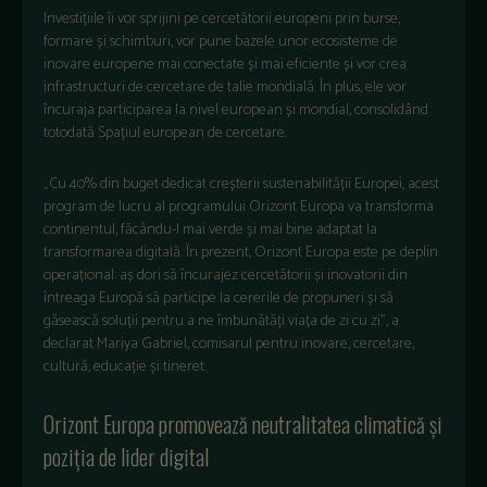
Investițiile îi vor sprijini pe cercetătorii europeni prin burse,
formare și schimburi, vor pune bazele unor ecosisteme de
inovare europene mai conectate și mai eficiente și vor crea
infrastructuri de cercetare de talie mondială. În plus, ele vor
încuraja participarea la nivel european și mondial, consolidând
totodată Spațiul european de cercetare.
„Cu 40% din buget dedicat creșterii sustenabilității Europei, acest
program de lucru al programului Orizont Europa va transforma
continentul, făcându-l mai verde și mai bine adaptat la
transformarea digitală. În prezent, Orizont Europa este pe deplin
operațional: aș dori să încurajez cercetătorii și inovatorii din
întreaga Europă să participe la cererile de propuneri și să
găsească soluții pentru a ne îmbunătăți viața de zi cu zi”, a
declarat Mariya Gabriel, comisarul pentru inovare, cercetare,
cultură, educație și tineret.
Orizont Europa promovează neutralitatea climatică și
poziția de lider digital