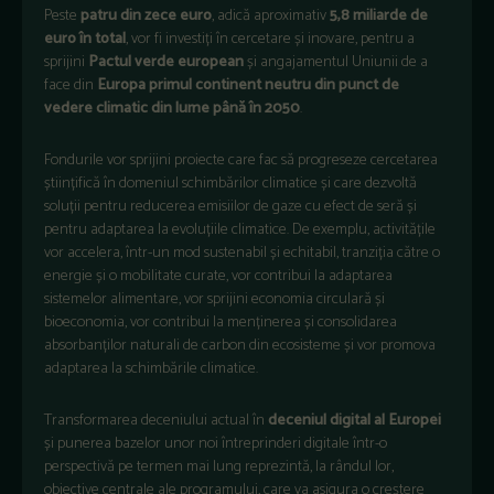
Peste
patru din zece euro
, adică aproximativ
5,8 miliarde de
euro în total
, vor fi investiți în cercetare și inovare, pentru a
sprijini
Pactul verde european
și angajamentul Uniunii de a
face din
Europa primul continent neutru din punct de
vedere climatic din lume până în 2050
.
Fondurile vor sprijini proiecte care fac să progreseze cercetarea
științifică în domeniul schimbărilor climatice și care dezvoltă
soluții pentru reducerea emisiilor de gaze cu efect de seră și
pentru adaptarea la evoluțiile climatice. De exemplu, activitățile
vor accelera, într-un mod sustenabil și echitabil, tranziția către o
energie și o mobilitate curate, vor contribui la adaptarea
sistemelor alimentare, vor sprijini economia circulară și
bioeconomia, vor contribui la menținerea și consolidarea
absorbanților naturali de carbon din ecosisteme și vor promova
adaptarea la schimbările climatice.
Transformarea deceniului actual în
deceniul digital al Europei
și punerea bazelor unor noi întreprinderi digitale într-o
perspectivă pe termen mai lung reprezintă, la rândul lor,
obiective centrale ale programului, care va asigura o creștere