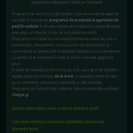
viceprimarul Alexandra Chirilă pe Facebook.
Programul de acces în curțile școlilor și pe terenurile de sport se
va stabili în funcție de
programul de prezență al agentului de
pază în unitate
. În fiecare unitate de învățământ, postul de pază
este asigurat timp de 12 ore, de luni până duminică.
Programul va începe la o oră după încheierea orelor de curs, a
examenelor, olimpiadelor, concursurilor sau festivităților, și
numai după programul de învățământ obligatoriu, cu mențiunea
ca acesta să se încadreze în cele 12 ore în care este asigurată
paza.
În zilele de sâmbătă și duminică, dar și în vacanțe și de sărbători
legale, programul începe
de la ora 8
, cu excepția zilelor în care
au loc examene, concursuri, olimpiade și alte activități.
Programul va fi afișat la loc vizibil de către conducerile unităților.
Citeşte şi:
Educația pentru climă și mediu ar putea fi studiată la școală
Cum putem contribui la combaterea schimbărilor climatice prin
intermediul hranei