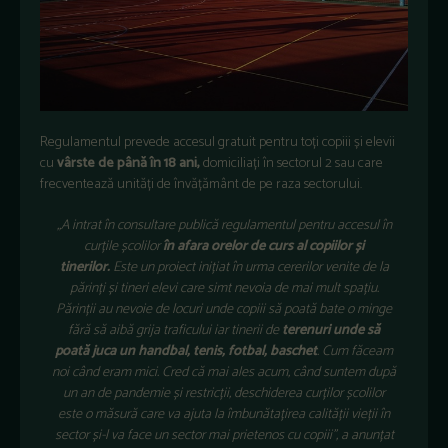
Regulamentul prevede accesul gratuit pentru toți copiii și elevii
cu
vârste de până în 18 ani,
domiciliați în sectorul 2 sau care
frecventează unități de învățământ de pe raza sectorului.
„A intrat în consultare publică regulamentul pentru accesul în
curțile școlilor
în afara orelor de curs al copiilor și
tinerilor.
Este un proiect inițiat în urma cererilor venite de la
părinți și tineri elevi care simt nevoia de mai mult spațiu.
Părinții au nevoie de locuri unde copiii să poată bate o minge
fără să aibă grija traficului iar tinerii de
terenuri unde să
poată juca un handbal, tenis, fotbal, baschet
. Cum făceam
noi când eram mici. Cred că mai ales acum, când suntem după
un an de pandemie și restricții, deschiderea curților școlilor
este o măsură care va ajuta la îmbunătațirea calității vieții în
sector și-l va face un sector mai prietenos cu copiii”, a anunțat