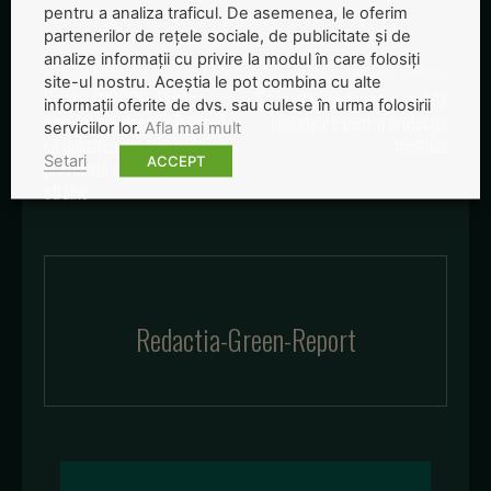
pentru a analiza traficul. De asemenea, le oferim
partenerilor de rețele sociale, de publicitate și de
analize informații cu privire la modul în care folosiți
Articolul precedent
Articolul următor
site-ul nostru. Aceștia le pot combina cu alte
Sondaj INSCOP: Peste
Se caută tineri care au soluţii
informații oferite de dvs. sau culese în urma folosirii
jumătate dintre români cred
inovatoare pentru protecţia
serviciilor lor.
Afla mai mult
că poluarea din ţară este
mediului
Setari
ACCEPT
provocată de companii
străine
Redactia-Green-Report