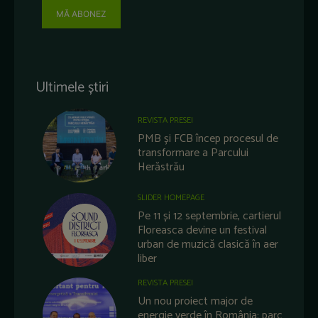
MĂ ABONEZ
Ultimele știri
REVISTA PRESEI
PMB și FCB încep procesul de
transformare a Parcului
Herăstrău
SLIDER HOMEPAGE
Pe 11 și 12 septembrie, cartierul
Floreasca devine un festival
urban de muzică clasică în aer
liber
REVISTA PRESEI
Un nou proiect major de
energie verde în România: parc