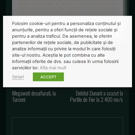
anual de energie, ar putea fi nevoita sa opresca
reactoarele nucleare ale centralei de la Cernavoda.
Compania a anuntat insa ca deocamdata nu exista riscul
opririi reactoarelor din cauza debitului redus al Dunarii.
Folosim cookie-uri pentru a personaliza conținutul și
Foto: energybook.info
anunțurile, pentru a oferi funcții de rețele sociale și
pentru a analiza traficul. De asemenea, le oferim
partenerilor de rețele sociale, de publicitate și de
analize informații cu privire la modul în care folosiți
site-ul nostru. Aceștia le pot combina cu alte
informații oferite de dvs. sau culese în urma folosirii
serviciilor lor.
Afla mai mult
Setari
ACCEPT
Articolul precedent
Articolul următor
Megawati desulfurati, la
Debitul Dunarii a scazut la
Turceni
Portile de Fier la 2.400 mc/s