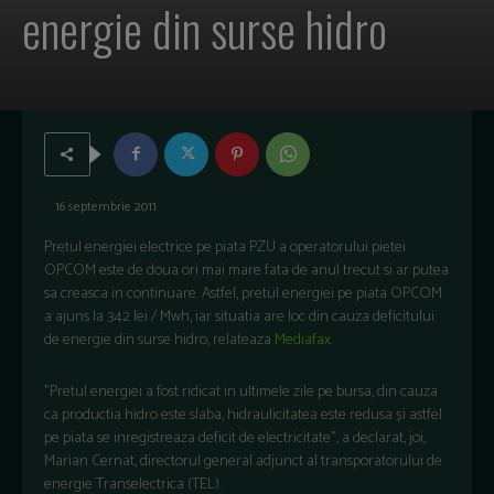
energie din surse hidro
16 septembrie 2011
Pretul energiei electrice pe piata PZU a operatorului pietei
OPCOM este de doua ori mai mare fata de anul trecut si ar putea
sa creasca in continuare. Astfel, pretul energiei pe piata OPCOM
a ajuns la 342 lei / Mwh, iar situatia are loc din cauza deficitului
de energie din surse hidro, relateaza
Mediafax.
"Pretul energiei a fost ridicat in ultimele zile pe bursa, din cauza
ca productia hidro este slaba, hidraulicitatea este redusa și astfel
pe piata se inregistreaza deficit de electricitate", a declarat, joi,
Marian Cernat, directorul general adjunct al transporatorului de
energie Transelectrica (TEL).