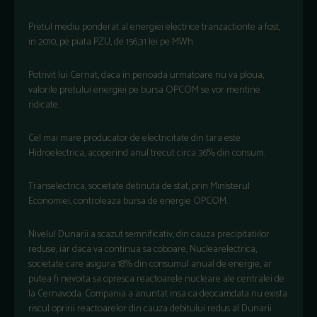
Pretul mediu ponderat al energiei electrice tranzactionte a fost,
in 2010, pe piata PZU, de 156,31 lei pe MWh.
Potrivit lui Cernat, daca in perioada urmatoare nu va ploua,
valorile pretului energiei pe bursa OPCOM se vor mentine
ridicate.
Cel mai mare producator de electricitate din tara este
Hidroelectrica, acoperind anul trecut circa 36% din consum.
Transelectrica, societate detinuta de stat, prin Ministerul
Economiei, controleaza bursa de energie OPCOM.
Nivelul Dunarii a scazut semnificativ, din cauza precipitatiilor
reduse, iar daca va continua sa coboare, Nuclearelectrica,
societate care asigura 18% din consumul anual de energie, ar
putea fi nevoita sa opresca reactoarele nucleare ale centralei de
la Cernavoda. Compania a anuntat insa ca deocamdata nu exista
riscul opririi reactoarelor din cauza debitului redus al Dunarii.