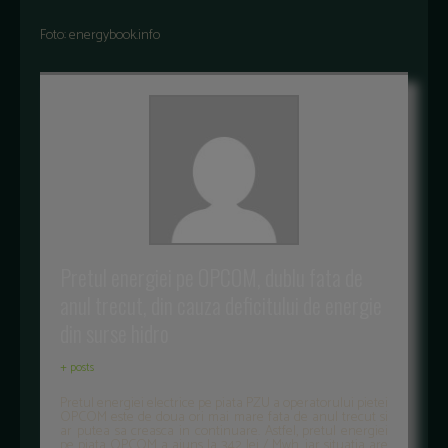
Foto: energybook.info
Pretul energiei pe OPCOM, dublu fata de
anul trecut, din cauza deficitului de energie
din surse hidro
+ posts
Pretul energiei electrice pe piata PZU a operatorului pietei
OPCOM este de doua ori mai mare fata de anul trecut si
ar putea sa creasca in continuare. Astfel, pretul energiei
pe piata OPCOM a ajuns la 342 lei / Mwh, iar situatia are