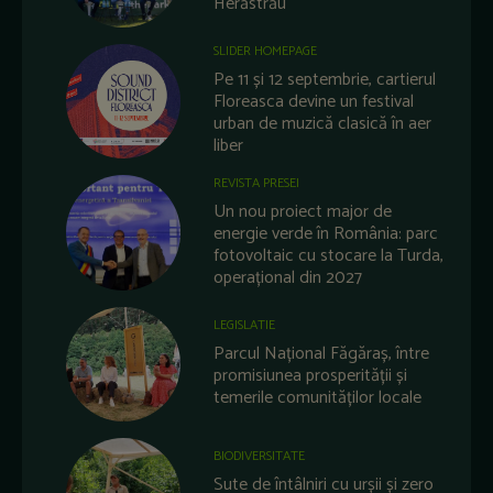
Herăstrău
SLIDER HOMEPAGE
Pe 11 și 12 septembrie, cartierul
Floreasca devine un festival
urban de muzică clasică în aer
liber
REVISTA PRESEI
Un nou proiect major de
energie verde în România: parc
fotovoltaic cu stocare la Turda,
operațional din 2027
LEGISLATIE
Parcul Național Făgăraș, între
promisiunea prosperității și
temerile comunităților locale
BIODIVERSITATE
Sute de întâlniri cu urșii și zero