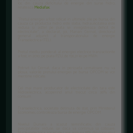
loc din cauza deficitului de energie din surse hidro,
relateaza
Mediafax.
"Pretul energiei a fost ridicat in ultimele zile pe bursa, din
cauza ca productia hidro este slaba, hidraulicitatea este
redusa și astfel pe piata se inregistreaza deficit de
electricitate", a declarat, joi, Marian Cernat, directorul
general adjunct al transporatorului de energie
Transelectrica (TEL).
Pretul mediu ponderat al energiei electrice tranzactionte
a fost, in 2010, pe piata PZU, de 156,31 lei pe MWh.
Potrivit lui Cernat, daca in perioada urmatoare nu va
ploua, valorile pretului energiei pe bursa OPCOM se vor
mentine ridicate.
Cel mai mare producator de electricitate din tara este
Hidroelectrica, acoperind anul trecut circa 36% din
consum.
Transelectrica, societate detinuta de stat, prin Ministerul
Economiei, controleaza bursa de energie OPCOM.
Nivelul Dunarii a scazut semnificativ, din cauza
precipitatiilor reduse, iar daca va continua sa coboare,
Nuclearelectrica, societate care asigura 18% din consumul