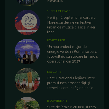
Herăstrău
SLIDER HOMEPAGE
Pe 11 și 12 septembrie, cartierul
Floreasca devine un festival
urban de muzică clasică în aer
liber
REVISTA PRESEI
Un nou proiect major de
energie verde în România: parc
fotovoltaic cu stocare la Turda,
operațional din 2027
LEGISLATIE
Parcul Național Făgăraș, între
promisiunea prosperității și
temerile comunităților locale
BIODIVERSITATE
Sute de întâlniri cu urșii și zero