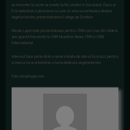
sa renunte la carne sa invete sa fie creativi in bucatarie. Daca ar
fi sa selecteze o persoana cu care ar vrea sa vorbeasca despre
vegetarianism, prezentatoarea il alege pe Einstein.
Nicole Lapin este prezentatoare pentru CNN.com Live din 2006 si
are aparitii frecvente la CNN Headline News, CNN si CNN
International.
Interviul face parte dintr-o serie initiata de site-ul Ecorazzi, pentru
a marca luna octombrie, o luna dedicata vegetarienilor.
Foto: showhype.com