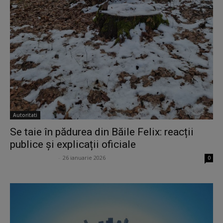
Autoritati
Se taie în pădurea din Băile Felix: reacții
publice și explicații oficiale
Ion Lucian Petraș
-
26 ianuarie 2026
0