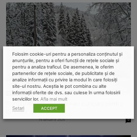
Folosim cookie-uri pentru a personaliza conținutul și
anunțurile, pentru a oferi funcții de rețele sociale și
pentru a analiza traficul. De asemenea, le oferim
partenerilor de rețele sociale, de publicitate și de
analize informații cu privire la modul în care folosiți
site-ul nostru. Aceștia le pot combina cu alte
informații oferite de dvs. sau culese în urma folosirii
Business
serviciilor lor.
Afla mai mult
Romsilva lansează un nou concurs pentru
Setari
ACCEPT
director general
Ion Lucian Petraș
-
16 ianuarie 2026
0