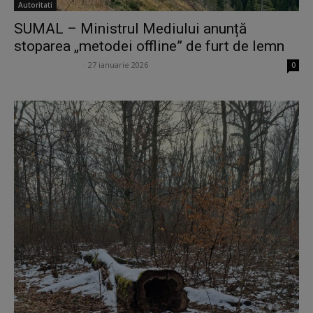
Autoritati
SUMAL – Ministrul Mediului anunță
stoparea „metodei offline” de furt de lemn
Ion Lucian Petraș
-
27 ianuarie 2026
0