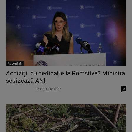
Autoritati
Achiziții cu dedicație la Romsilva? Ministra
sesizează ANI
Ana Potcoveanu
-
13 ianuarie 2026
0