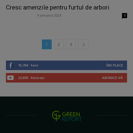
Cresc amenzile pentru furtul de arbori
Ion Lucian Petraș
-
9 ianuarie 2026
0
1
2
3
15,704
Fani
ÎMI PLACE
22,800
Abonați
ABONAȚI-VĂ