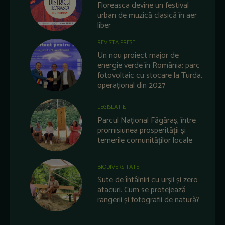
Floreasca devine un festival
urban de muzică clasică în aer
liber
REVISTA PRESEI
Un nou proiect major de
energie verde în România: parc
fotovoltaic cu stocare la Turda,
operațional din 2027
LEGISLATIE
Parcul Național Făgăraș, între
promisiunea prosperității și
temerile comunităților locale
BIODIVERSITATE
Sute de întâlniri cu urșii și zero
atacuri. Cum se protejează
rangerii și fotografii de natură?