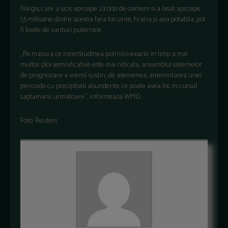
Nargis, care a ucis aproape 23.000 de oameni si a lasat aproape
1,5 milioane dintre acestia fara locuinte, hrana si apa potabila, pot
fi lovite de vanturi puternice.
„Pe masura ce incertitudinea potrivirii exacte in timp a mai
multor ploi semnificative este mai ridicata, ansamblul sistemelor
de prognozare a vremii sustin, de asemenea, amenintarea unei
perioade cu precipitatii abundente ce poate avea loc in cursul
saptamanii urmatoare”, informeaza WMO.
Foto: Reuters