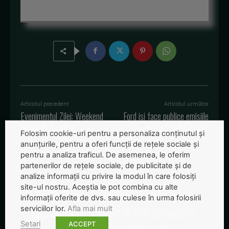
Articolul precedent
Articolul următor
Evenimentul Zilei: Weekend
Ford isi face publice emisiile
cu ploi si grindina
in Registrul Climatic
Folosim cookie-uri pentru a personaliza conținutul și
anunțurile, pentru a oferi funcții de rețele sociale și
pentru a analiza traficul. De asemenea, le oferim
partenerilor de rețele sociale, de publicitate și de
analize informații cu privire la modul în care folosiți
site-ul nostru. Aceștia le pot combina cu alte
ONU: Criza din Myanmar ar putea fi
informații oferite de dvs. sau culese în urma folosirii
agravata de vanturi si ploi prevazute
serviciilor lor.
Afla mai mult
in saptamana urmatoare
Setari
ACCEPT