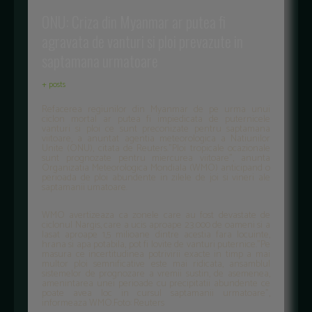
ONU: Criza din Myanmar ar putea fi
agravata de vanturi si ploi prevazute in
saptamana urmatoare
+ posts
Refacerea regiunilor din Myanmar de pe urma unui
ciclon mortal ar putea fi impiedicata de puternicele
vanturi si ploi ce sunt preconizate pentru saptamana
viitoare, a anuntat agentia meteorologica a Natiunilor
Unite (ONU), citata de Reuters."Ploi tropicale ocazionale
sunt prognozate pentru miercurea viitoare", anunta
Organizatia Meteorologica Mondiala (WMO) anticipand o
perioada de ploi abundente in zilele de joi si vineri ale
saptamanii umatoare.
WMO avertizeaza ca zonele care au fost devastate de
ciclonul Nargis, care a ucis aproape 23.000 de oameni si a
lasat aproape 1,5 milioane dintre acestia fara locuinte,
hrana si apa potabila, pot fi lovite de vanturi puternice."Pe
masura ce incertitudinea potrivirii exacte in timp a mai
multor ploi semnificative este mai ridicata, ansamblul
sistemelor de prognozare a vremii sustin, de asemenea,
amenintarea unei perioade cu precipitatii abundente ce
poate avea loc in cursul saptamanii urmatoare",
informeaza WMO.Foto: Reuters