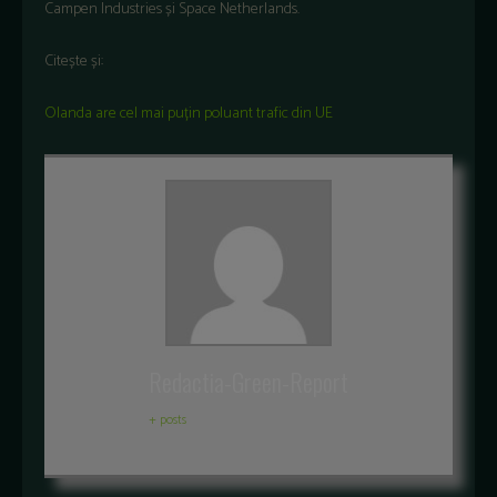
Campen Industries
și
Space Netherlands.
Citește și:
Olanda are cel mai puțin poluant trafic din UE
Redactia-Green-Report
+ posts