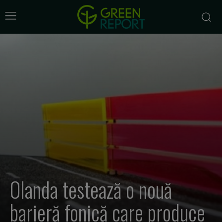
Olanda testează o nouă
barieră fonică care produce