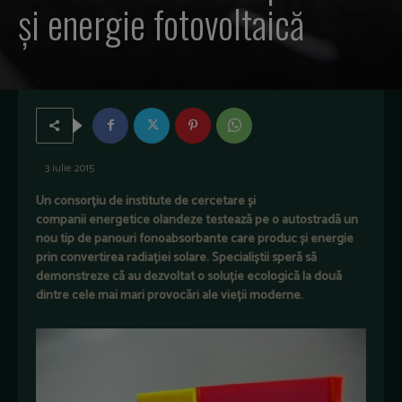
și energie fotovoltaică
3 iulie 2015
Un consorțiu de
institute de cercetare și
companii
energetice
olandeze testează pe o autostradă un
nou tip de panouri fonoabsorbante care produc și energie
prin convertirea radiației solare.
Specialiștii
speră să
demonstreze
că
au
dezvoltat o
soluție
ecologică
la două
dintre cele mai mari
provocări
ale
vieții
moderne
.