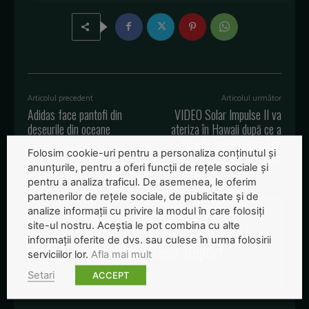
Articolul precedent
Articolul următor
Adidas face pantofi din
VIDEO Solar Impulse II va
deșeurile din oceane
ateriza în Hawaii după ce a
doborât un nou record de
Folosim cookie-uri pentru a personaliza conținutul și
zbor
anunțurile, pentru a oferi funcții de rețele sociale și
pentru a analiza traficul. De asemenea, le oferim
partenerilor de rețele sociale, de publicitate și de
analize informații cu privire la modul în care folosiți
site-ul nostru. Aceștia le pot combina cu alte
informații oferite de dvs. sau culese în urma folosirii
Redactia-Green-Report
serviciilor lor.
Afla mai mult
Setari
ACCEPT