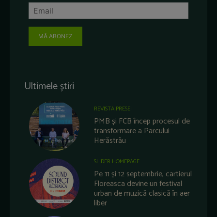
MĂ ABONEZ
Ultimele știri
REVISTA PRESEI
PMB și FCB încep procesul de
transformare a Parcului
Herăstrău
SLIDER HOMEPAGE
Pe 11 și 12 septembrie, cartierul
Floreasca devine un festival
urban de muzică clasică în aer
liber