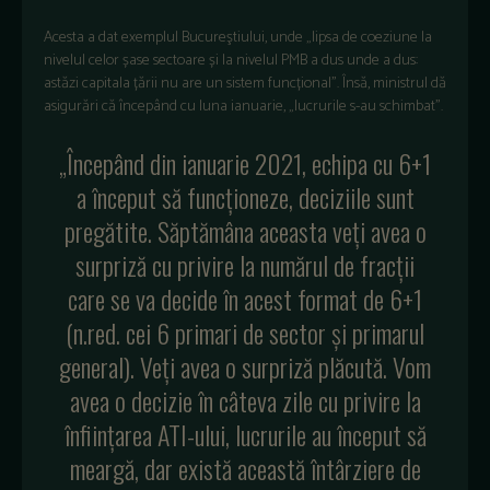
Acesta a dat exemplul Bucureştiului, unde „lipsa de coeziune la
nivelul celor șase sectoare și la nivelul PMB a dus unde a dus:
astăzi capitala țării nu are un sistem funcțional”. Însă, ministrul dă
asigurări că începând cu luna ianuarie, „lucrurile s-au schimbat”.
„Începând din ianuarie 2021, echipa cu 6+1
a început să funcționeze, deciziile sunt
pregătite. Săptămâna aceasta veți avea o
surpriză cu privire la numărul de fracții
care se va decide în acest format de 6+1
(n.red. cei 6 primari de sector şi primarul
general). Veți avea o surpriză plăcută. Vom
avea o decizie în câteva zile cu privire la
înființarea ATI-ului, lucrurile au început să
meargă, dar există această întârziere de