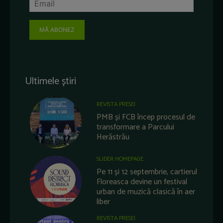
MĂ ABONEZ
Ultimele știri
REVISTA PRESEI
PMB și FCB încep procesul de
transformare a Parcului
Herăstrău
SLIDER HOMEPAGE
Pe 11 și 12 septembrie, cartierul
Floreasca devine un festival
urban de muzică clasică în aer
liber
REVISTA PRESEI