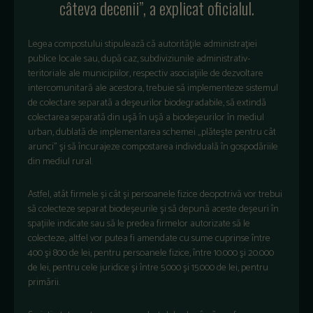
câteva decenii”, a explicat oficialul.
Legea compostului stipulează că autorităţile administraţiei
publice locale sau, după caz, subdiviziunile administrativ-
teritoriale ale municipiilor, respectiv asociaţiile de dezvoltare
intercomunitară ale acestora, trebuie să implementeze sistemul
de colectare separată a deşeurilor biodegradabile, să extindă
colectarea separată din uşă în uşă a biodeşeurilor în mediul
urban, dublată de implementarea schemei „plăteşte pentru cât
arunci” şi să încurajeze compostarea individuală în gospodăriile
din mediul rural.
Astfel, atât firmele și cât şi persoanele fizice deopotrivă vor trebui
să colecteze separat biodeșeurile şi să depună aceste deșeuri în
spațiile indicate sau să le predea firmelor autorizate să le
colecteze, altfel vor putea fi amendate cu sume cuprinse între
400 şi 800 de lei, pentru persoanele fizice, între 10.000 şi 20.000
de lei, pentru cele juridice şi între 5.000 şi 15.000 de lei, pentru
primării.