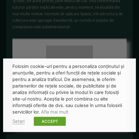
Scriptic, tot acest proces, pare destul de clar, însă conformarea
tuturor părților implicate este, pentru moment, irealizabilă din
mai multe motive: normele de aplicare lipsesc, infrastructura de
colectare este aproape inexistentă, iar numărul stațiilor de
compostare este subdimensionat.
Folosim cookie-uri pentru a personaliza conținutul și
anunțurile, pentru a oferi funcții de rețele sociale și
pentru a analiza traficul. De asemenea, le oferim
partenerilor de rețele sociale, de publicitate și de
analize informații cu privire la modul în care folosiți
site-ul nostru. Aceștia le pot combina cu alte
Redactia-Green-Report
informații oferite de dvs. sau culese în urma folosirii
serviciilor lor.
Afla mai mult
+ posts
Setari
ACCEPT