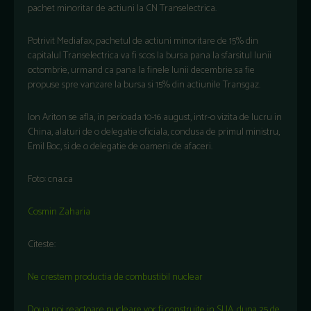
pachet minoritar de actiuni la CN Transelectrica.
Potrivit Mediafax, pachetul de actiuni minoritare de 15% din
capitalul Transelectrica va fi scos la bursa pana la sfarsitul lunii
octombrie, urmand ca pana la finele lunii decembrie sa fie
propuse spre vanzare la bursa si 15% din actiunile Transgaz.
Ion Ariton se afla, in perioada 10-16 august, intr-o vizita de lucru in
China, alaturi de o delegatie oficiala, condusa de primul ministru,
Emil Boc, si de o delegatie de oameni de afaceri.
Foto: cna.ca
Cosmin Zaharia
Citeste:
Ne crestem productia de combustibil nuclear
Doua noi reactoare nucleare vor fi construite in SUA, dupa 25 de