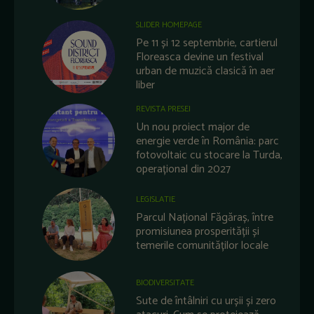
SLIDER HOMEPAGE
Pe 11 și 12 septembrie, cartierul
Floreasca devine un festival
urban de muzică clasică în aer
liber
REVISTA PRESEI
Un nou proiect major de
energie verde în România: parc
fotovoltaic cu stocare la Turda,
operațional din 2027
LEGISLATIE
Parcul Național Făgăraș, între
promisiunea prosperității și
temerile comunităților locale
BIODIVERSITATE
Sute de întâlniri cu urșii și zero