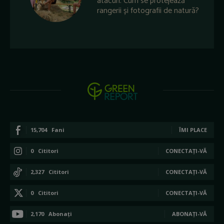
atacuri. Cum se protejează
rangerii și fotografii de natură?
15,704
Fani
ÎMI PLACE
0
Cititori
CONECTAȚI-VĂ
2,327
Cititori
CONECTAȚI-VĂ
0
Cititori
CONECTAȚI-VĂ
2,170
Abonați
ABONAȚI-VĂ