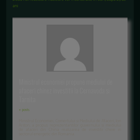
ani
Ministrul economiei propune mediului de
afaceri chinez investitii la Cernavoda si
Tarnita
+ posts
Ministrul Economiei, Comertului si Mediului de Afaceri, Ion
Ariton, a propus reprezentantilor guvernului si mediului
de afaceri din China realizarea de investitii cheie in
sectorul energetic din Romania.