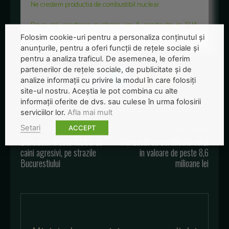
Ne crestem productia de combustibil nuclear
Doua noi reactoare nucleare vor fi construite in SUA,
dupa 25 de ani
Folosim cookie-uri pentru a personaliza conținutul și
anunțurile, pentru a oferi funcții de rețele sociale și
pentru a analiza traficul. De asemenea, le oferim
partenerilor de rețele sociale, de publicitate și de
analize informații cu privire la modul în care folosiți
site-ul nostru. Aceștia le pot combina cu alte
informații oferite de dvs. sau culese în urma folosirii
serviciilor lor.
Afla mai mult
Setari
ACCEPT
Articolul precedent
Articolul următor
Ziare.com: Peste 7.000 de
Tranzactii cu certificate verzi
caini agresivi, pe strazile
in valoare de peste 8,6
Bucurestiului
milioane lei