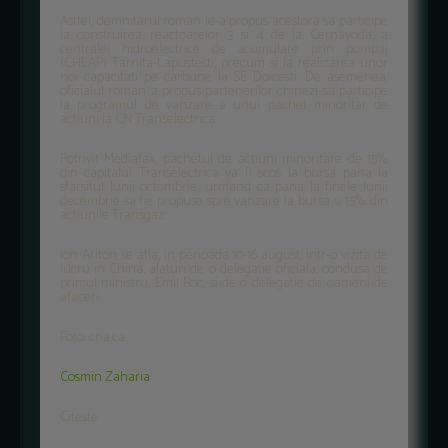
Astfel, demnitarul roman le-a propus acestora sa participe
la construirea reactoarelor 3 si 4 de la Cernavoda, a
centralei hidroelectrice de acumulare prin pompaj
(CHEAP) Tarnita-Lapustesti, precum si la realizarea unor
noi capacitati pe carbune la SE Doicesti. De asemenea,
oficialul roman a propus partenerilor chinezi sa participe
la programul de vanzare a unui pachet minoritar de
actiuni la CN Transelectrica.
Potrivit Mediafax, pachetul de actiuni minoritare de 15%
din capitalul Transelectrica va fi scos la bursa pana la
sfarsitul lunii octombrie, urmand ca pana la finele lunii
decembrie sa fie propuse spre vanzare la bursa si 15% din
actiunile Transgaz.
Ion Ariton se afla, in perioada 10-16 august, intr-o vizita de
lucru in China, alaturi de o delegatie oficiala, condusa de
primul ministru, Emil Boc, si de o delegatie de oameni de
afaceri.
Foto: cna.ca
Cosmin Zaharia
Citeste: