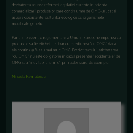
dezbaterea asupra reformei legislatiei curente in privinta
comercializarii produselor care contin urme de OMG-uri, cat si
asupra coexistentei culturilor ecologice cu organismele
modificate genetic.
Pana in prezent, o reglementare a Uniunii Europene impunea ca
produsele sa fie etichetate doar cu mentiunea ”cu OMG” daca
ele contin 0,9 % sau mai mult OMG. Potrivit textului, etichetarea
”cu OMG” nu este obligatorie in cazul prezentei ”accidentale” de
OMG sau ”inevitabila tehnic”, prin polenizare, de exemplu.
Mihaela Pavnutescu