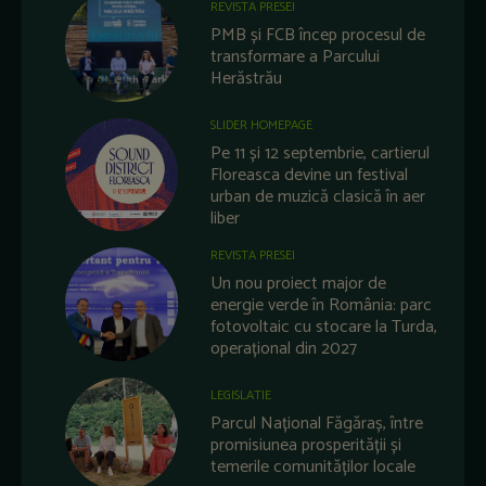
REVISTA PRESEI
PMB și FCB încep procesul de
transformare a Parcului
Herăstrău
SLIDER HOMEPAGE
Pe 11 și 12 septembrie, cartierul
Floreasca devine un festival
urban de muzică clasică în aer
liber
REVISTA PRESEI
Un nou proiect major de
energie verde în România: parc
fotovoltaic cu stocare la Turda,
operațional din 2027
LEGISLATIE
Parcul Național Făgăraș, între
promisiunea prosperității și
temerile comunităților locale