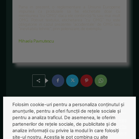
Pana in prezent, o reglementare a Uniunii Europene
impunea ca produsele sa fie etichetate doar cu
mentiunea ''cu OMG'' daca ele contin 0,9 % sau mai mult
OMG. Potrivit textului, etichetarea ''cu OMG'' nu este
obligatorie in cazul prezentei ''accidentale'' de OMG sau
''inevitabila tehnic'', prin polenizare, de exemplu.
Mihaela Pavnutescu
Folosim cookie-uri pentru a personaliza conținutul și
anunțurile, pentru a oferi funcții de rețele sociale și
Articolul precedent
Articolul următor
pentru a analiza traficul. De asemenea, le oferim
Cum sa consumi cat mai
60 de milioane de euro
partenerilor de rețele sociale, de publicitate și de
putin combustibil. Ghid pentru
pentru reconstructia
analize informații cu privire la modul în care folosiți
un sofat economic
drumurilor forestiere
site-ul nostru. Aceștia le pot combina cu alte