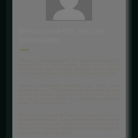
Mierea cu urme de OMG, interzisa de
justitia europeana
+ posts
Mierea si polenul provenite de la porumbul modificat
genetic, chiar si intr-o cantitate infima, nu vor mai fi
comercializate fara autorizatie prealabila, scrie L' Express
care citeaza o hotarare a Curtii Europene de Justitie (CEJ).
''Mierea si suplimentele alimentare care contin polen
provenit de la un OMG (organism modificat genetic) sunt
articole de consum produse pornind de la OMG-uri care
nu pot fi comercializate fara autorizatie prealabila'',
sustine CEJ in hotararea sa.
Verdictul era asteptat de mult de ecologisti care vor sa
relanseze dezbaterea asupra reformei legislatiei curente
in privinta comercializarii produselor care contin urme de
OMG-uri, cat si asupra coexistentei culturilor ecologice cu
organismele modificate genetic.