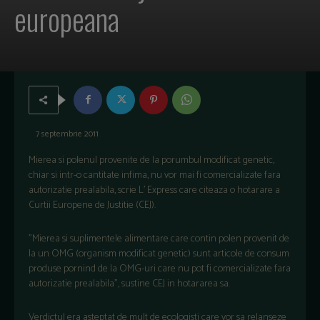
europeana
7 septembrie 2011
Mierea si polenul provenite de la porumbul modificat genetic,
chiar si intr-o cantitate infima, nu vor mai fi comercializate fara
autorizatie prealabila, scrie L’ Express care citeaza o hotarare a
Curtii Europene de Justitie (CEJ).
”Mierea si suplimentele alimentare care contin polen provenit de
la un OMG (organism modificat genetic) sunt articole de consum
produse pornind de la OMG-uri care nu pot fi comercializate fara
autorizatie prealabila”, sustine CEJ in hotararea sa.
Verdictul era asteptat de mult de ecologisti care vor sa relanseze