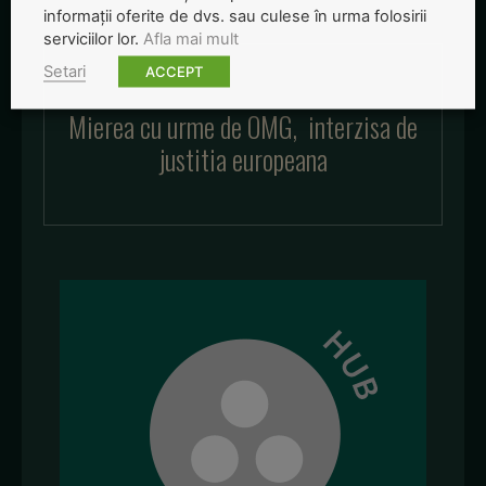
informații oferite de dvs. sau culese în urma folosirii
serviciilor lor.
Afla mai mult
Setari
ACCEPT
Mierea cu urme de OMG, interzisa de
justitia europeana