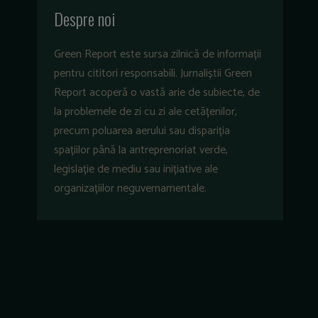
Despre noi
Green Report este sursa zilnică de informații
pentru cititori responsabili. Jurnaliștii Green
Report acoperă o vastă arie de subiecte, de
la problemele de zi cu zi ale cetățenilor,
precum poluarea aerului sau dispariția
spațiilor până la antreprenoriat verde,
legislație de mediu sau inițiative ale
organizațiilor neguvernamentale.