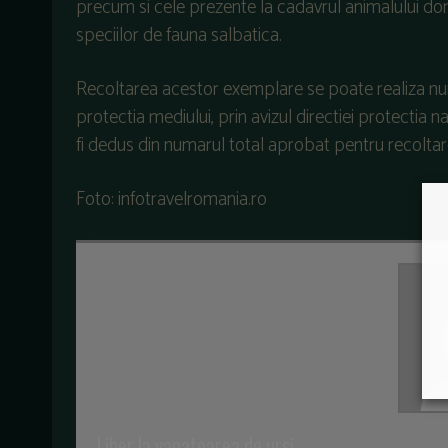
precum si cele prezente la cadavrul animalului dome
speciilor de fauna salbatica.
Recoltarea acestor exemplare se poate realiza num
protectia mediului, prin avizul directiei protectia n
fi dedus din numarul total aprobat pentru recoltar
Foto: infotravelromania.ro
Liber la vanatoarea de ursi