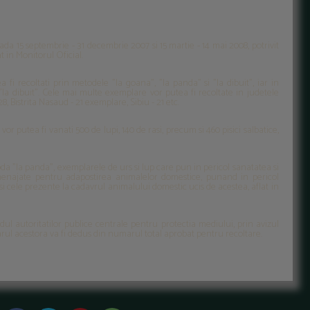
da 15 septembrie - 31 decembrie 2007 si 15 martie - 14 mai 2008, potrivit
t in Monitorul Oficial.
 fi recoltati prin metodele "la goana", "la panda" si "la dibuit", iar in
la dibuit". Cele mai multe exemplare vor putea fi recoltate in judetele
28, Bistrita Nasaud - 21 exemplare, Sibiu - 21 etc.
r putea fi vanati 500 de lupi, 140 de rasi, precum si 460 pisici salbatice,
toda "la panda", exemplarele de urs si lup care pun in pericol sanatatea si
amenajate pentru adapostirea animalelor domestice, punand in pericol
i cele prezente la cadavrul animalului domestic ucis de acestea, aflat in
l autoritatilor publice centrale pentru protectia mediului, prin avizul
umarul acestora va fi dedus din numarul total aprobat pentru recoltare.