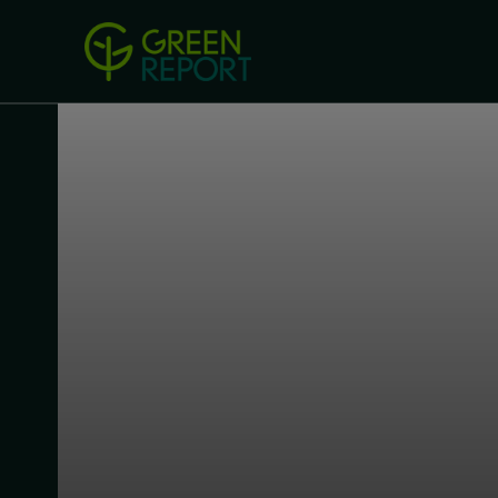
Green Revolution
Conferințel
ACASA
LEGISLAȚIE
B