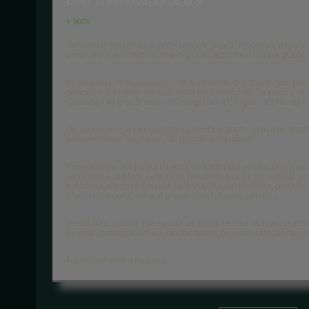
+ posts
Un numar maxim de 333 de ursi vor putea fi recoltati, in perioa
unui Ordin al ministrului Mediului si Dezvoltarii Rurale, publica
In perioada 15 septembrie - 31 decembrie 2007, ursii vor putea
perioada 15 martie - 14 mai 2008 prin metodele "la panda" si "
Covasna - 48 ursi, Brasov - 45, Harghita - 45, Arges - 30, Mures - 
De asemenea, in perioada 15 septembrie 2007 - 31 martie 2008, vo
prin metodele "la goana", "la panda" si "la dibuit".
Prin exceptie, vor putea fi recoltate tot timpul anului, prin me
securitatea publica, cele care frecventeaza locuri special 
siguranta acestora si/sau a personalului de deservire, precum s
afara habitatului natural al speciilor de fauna salbatica.
Recoltarea acestor exemplare se poate realiza numai cu acordu
directiei protectia naturii, biodiversitate, biosecuritate, iar n
Foto: infotravelromania.ro