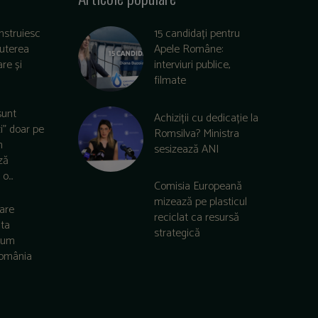
nstruiesc
15 candidați pentru
puterea
Apele Române:
re și
interviuri publice,
filmate
sunt
Achiziții cu dedicație la
zi” doar pe
Romsilva? Ministra
m
sesizează ANI
ză
o...
Comisia Europeană
mizează pe plasticul
care
reciclat ca resursă
lta
strategică
 cum
România