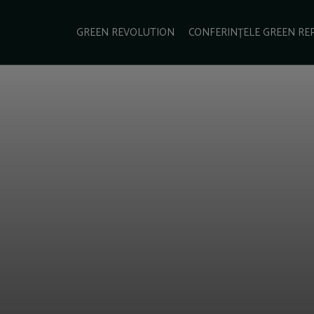
e Green Report
Podcast
Gala Green Report
Contact
GREEN REVOLUTION
CONFERINȚELE GREEN RE
USINESS
ENERGIE
TRANSPORT
CSR
SCHIMBĂRI CLIMATICE