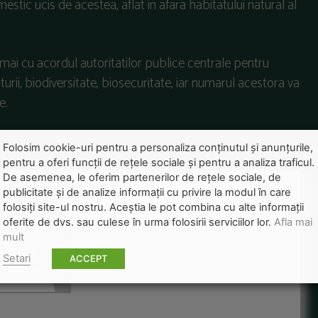
stic ucis de acestea, aflat in afara habitatului natural al
ai cu acordul autoritatilor publice centrale pentru
aturii, biodiversitate, biosecuritate, iar numarul acestora va
e.
Folosim cookie-uri pentru a personaliza conținutul și anunțurile,
pentru a oferi funcții de rețele sociale și pentru a analiza traficul.
De asemenea, le oferim partenerilor de rețele sociale, de
publicitate și de analize informații cu privire la modul în care
folosiți site-ul nostru. Aceștia le pot combina cu alte informații
oferite de dvs. sau culese în urma folosirii serviciilor lor.
Afla mai
mult
Setari
ACCEPT