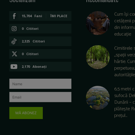
Cum își co
15,704
Fani
ÎMI PLACE
cetățenii 
din informa
0
Cititori
educație
CONECTAȚI-VĂ
2,325
Cititori
Cimitirele 
CONECTAȚI-VĂ
„spații ver
0
Cititori
hârtie. Cu
CONECTAȚI-VĂ
2,170
Abonați
perpetuea
autoritățile 
ABONAȚI-VĂ
6,5 metri 
sufocă De
Dunării –
plătește 
MĂ ABONEZ
prețul...