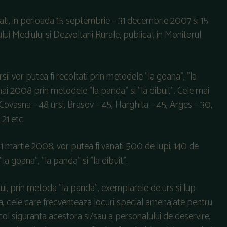
ati, in perioada 15 septembrie – 31 decembrie 2007 si 15
lui Mediului si Dezvoltarii Rurale, publicat in Monitorul
i vor putea fi recoltati prin metodele "la goana", "la
 mai 2008 prin metodele "la panda" si "la dibuit". Cele mai
Covasna – 48 ursi, Brasov – 45, Harghita – 45, Arges – 30,
21 etc.
martie 2008, vor putea fi vanati 500 de lupi, 140 de
la goana", "la panda" si "la dibuit".
lui, prin metoda "la panda", exemplarele de urs si lup
ca, cele care frecventeaza locuri special amenajate pentru
l siguranta acestora si/sau a personalului de deservire,