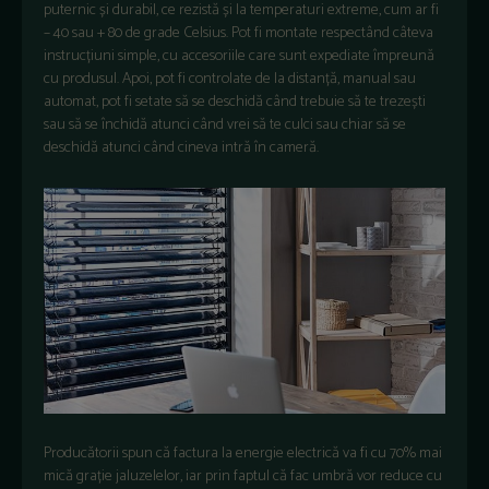
puternic și durabil, ce rezistă și la temperaturi extreme, cum ar fi
– 40 sau + 80 de grade Celsius. Pot fi montate respectând câteva
instrucțiuni simple, cu accesoriile care sunt expediate împreună
cu produsul. Apoi, pot fi controlate de la distanță, manual sau
automat, pot fi setate să se deschidă când trebuie să te trezești
sau să se închidă atunci când vrei să te culci sau chiar să se
deschidă atunci când cineva intră în cameră.
Producătorii spun că factura la energie electrică va fi cu 70% mai
mică grație jaluzelelor, iar prin faptul că fac umbră vor reduce cu