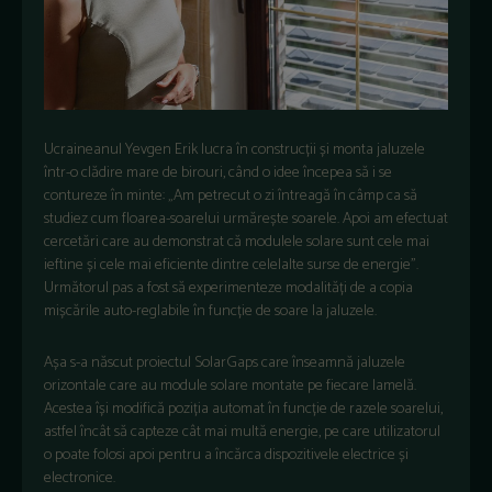
Ucraineanul Yevgen Erik lucra în construcții și monta jaluzele
într-o clădire mare de birouri, când o idee începea să i se
contureze în minte: „Am petrecut o zi întreagă în câmp ca să
studiez cum floarea-soarelui urmărește soarele. Apoi am efectuat
cercetări care au demonstrat că modulele solare sunt cele mai
ieftine și cele mai eficiente dintre celelalte surse de energie”.
Următorul pas a fost să experimenteze modalități de a copia
mișcările auto-reglabile în funcție de soare la jaluzele.
Așa s-a născut proiectul SolarGaps care înseamnă jaluzele
orizontale care au module solare montate pe fiecare lamelă.
Acestea își modifică poziția automat în funcție de razele soarelui,
astfel încât să capteze cât mai multă energie, pe care utilizatorul
o poate folosi apoi pentru a încărca dispozitivele electrice și
electronice.