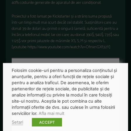
40% costurile generate de aparatul de aer condiționat.
Proiectul a fost lansat pe Kickstarter și a strâns suma propusă
într-un timp mult mai scurt decât cel stabilit. Susținătorii care au
donat 39 de dolari au primit o singură lamelă, suficientă pentru a
încărca telefonul mobil. Iar cei care au donat 390$, 540$, 735$ sau
1.125$ vor primi jaluzele de mărimile XS, S, M și respectiv L.
[youtube https://www.youtube.com/watch?v=OfnxnGXf32Y]
Folosim cookie-uri pentru a personaliza conținutul și
anunțurile, pentru a oferi funcții de rețele sociale și
pentru a analiza traficul. De asemenea, le oferim
partenerilor de rețele sociale, de publicitate și de
analize informații cu privire la modul în care folosiți
site-ul nostru. Aceștia le pot combina cu alte
informații oferite de dvs. sau culese în urma folosirii
serviciilor lor.
Afla mai mult
Redactia-Green-Report
Setari
ACCEPT
+ posts