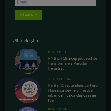
MĂ ABONEZ
Ultimele știri
REVISTA PRESEI
PMB și FCB încep procesul de
transformare a Parcului
Herăstrău
SLIDER HOMEPAGE
Pe 11 și 12 septembrie, cartierul
Floreasca devine un festival
urban de muzică clasică în aer
liber
REVISTA PRESEI