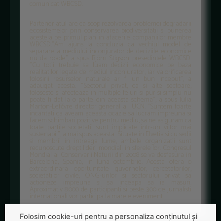
comunicat WBCSD.
Parteneriatul are ca scop rezolvarea problemei degradarii
ecosistemelor prin conservarea biodiversitatii si punerea
acesteia pe primul plan in afacerile companiilor membre
WBCSD."Am ajuns la concluzia ca vechiul model de
separare a mediului inconjurator de deciziile economice
nu da roade", a spus Björn Stigson, presedintele WBCSD.
"Cu totii trebuie sa luam decizii economice pe baza
realitatilor legate de mediul inconjurator, iar valorificarea
folosirii resurselor naturale ar fi un bun inceput", a
adaugat acesta. "Sectorul privat, ca si alte sectoare,
foloseste si afecteaza in multiple feluri si pur si simplu nu
poate fi dat la o parte din aceasta schema", a spus Julia
Marton-Lefčvre director general al IUCN. "Suntem foarte
incantati ca aveam aceasta ocazie sa lucram impreuna si
facem schimbari pozitive pentru mediu, sa ne asiguram ca
toate partile societatii sunt implicate intr-un viitor mai
sustenabil", a mai spus aceasta. Situate in Elvetia si cu sedii
si membrii in intreaga lume, ambele organizatii sunt
recunoscute drept lideri mondiali in sferele lor. Congresul
Mondial al Conservarii Naturii din 2008 se va desfasura in
Barcelona, Spania, in luna octombrie. Acesta ofera o
extraordinara oportunitate guvernelor, cercetatorilor,
societatilor civile, ONG-urilor si sectorului privat sa
actioneze impreuna si sa inceapa sa ia masuri.
Aproximativ 8.000 de participanti si peste 300 de jurnalisti
internationali vor participa la marele eveniment.
Folosim cookie-uri pentru a personaliza conținutul și