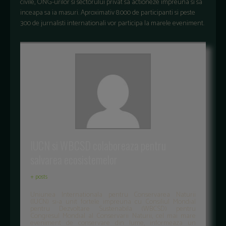
civile, ONG-urilor si sectorului privat sa actioneze impreuna si sa
inceapa sa ia masuri. Aproximativ 8.000 de participanti si peste
300 de jurnalisti internationali vor participa la marele eveniment.
IUCN si WBCSD colaboreaza pentru
salvarea ecosistemelor
+ posts
Uniunea Internationala pentru Conservarea Naturii
(IUCN) si-a unit fortele impreuna cu Consiliul Mondial
pentru Dezvoltare Sustenabila (WBCSD) pentru
Congresul Mondial al Conservarii Naturii, cel mai mare
eveniment de conservare din lume, informeaza un