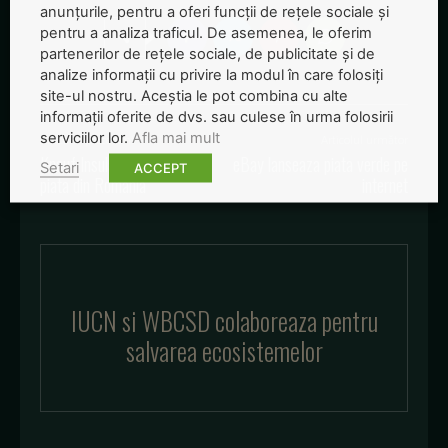
anunțurile, pentru a oferi funcții de rețele sociale și
pentru a analiza traficul. De asemenea, le oferim
partenerilor de rețele sociale, de publicitate și de
analize informații cu privire la modul în care folosiți
site-ul nostru. Aceștia le pot combina cu alte
informații oferite de dvs. sau culese în urma folosirii
serviciilor lor.
Afla mai mult
Articolul precedent
Articolul următor
Knauf Insulation a intrat pe
eBay lanseaza piata verde pe
Setari
ACCEPT
piata din Romania
internet
IUCN si WBCSD colaboreaza pentru
salvarea ecosistemelor