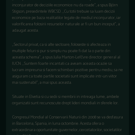
inconjurator de deciziile economice nu da roade”, a spus Björn
Stigson, presedintele WBCSD. „Cu totii trebuie sa luam decizii
economice pe baza realitatilor legate de mediul inconjurator, iar
valorificarea folosirii resurselor naturale ar fi un bun inceput”, a
adaugat acesta.
„Sectorul privat, ca si alte sectoare, foloseste si afecteaza in
multiple feluri si pur si simplu nu poate fi dat la o parte din
aceasta schema”, a spus Julia Marton-Lefčvre director general al
IUCN. „Suntem foarte incantati ca aveam aceasta ocazie sa
lucram impreuna si facem schimbari pozitive pentru mediu, sa ne
asiguram ca toate partile societatii sunt implicate intr-un viitor
mai sustenabil”, a mai spus aceasta.
Situate in Elvetia si cu sedii si membrii in intreaga lume, ambele
organizatii sunt recunoscute drept lideri mondiali in sferele lor.
Congresul Mondial al Conservarii Naturii din 2008 se va desfasura
in Barcelona, Spania, in luna octombrie. Acesta ofera o
extraordinara oportunitate guvernelor, cercetatorilor, societatilor