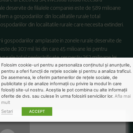
ale deservite de filialele companiei este de 589 milioane
stem a gospodariilor din localitatile rurale total
spodariilor din localitatile rurale care necesita extinderi.
rii gospodariilor amplasate in zonele rurale deservite de
 este de 307 mil lei din care 45 milioane lei pentru
 rurale total neelectrificate, respectiv 262 milioane lei
ale care necesita extinderi.
Folosim cookie-uri pentru a personaliza conținutul și anunțurile,
pentru a oferi funcții de rețele sociale și pentru a analiza traficul.
De asemenea, le oferim partenerilor de rețele sociale, de
publicitate și de analize informații cu privire la modul în care
folosiți site-ul nostru. Aceștia le pot combina cu alte informații
oferite de dvs. sau culese în urma folosirii serviciilor lor.
Afla mai
mult
Setari
ACCEPT