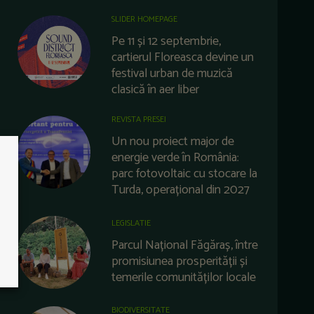
SLIDER HOMEPAGE
Pe 11 și 12 septembrie,
cartierul Floreasca devine un
festival urban de muzică
clasică în aer liber
REVISTA PRESEI
Un nou proiect major de
energie verde în România:
parc fotovoltaic cu stocare la
Turda, operațional din 2027
LEGISLATIE
Parcul Național Făgăraș, între
promisiunea prosperității și
temerile comunităților locale
BIODIVERSITATE