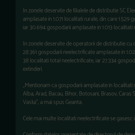
In zonele deservite de filialele de distributie SC E
amplasate in 1.071 localitati rurale, din care 1.529 
iar 30.694 gospodarii amplasate in 1.013 localitati 
In zonele deservite de operatorii de distributie cu
28.361 gospodarii neelectrificate amplasate in 1.02
38 localitati total neelectrificate, iar 27.334 gospo
extinderi.
„Mentionam ca gospodarii amplasate in localitati ru
Alba, Arad, Bacau, Bihor, Botosani, Brasov, Caras 
Vaslui”, a mai spus Geanta.
Cele mai multe localitati neelectrificate se gasesc i
Conform datelor prezentate de directorul de dezvol