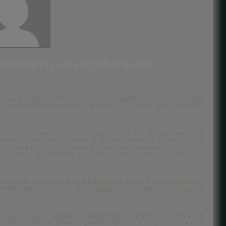
electrificarea a peste 60.500 de locuinte
rificarea in prezent a celor peste 60.500 de gospodarii care nu beneficiaza
 a circa 208 milioane euro, a declarat, joi, in cadrul unei conferinte,
ectrificarea in prezent a tuturor gospodariilor este de aproximativ 896
ane euro . Costul specific mediu pe gospodarie este de aproximativ 14,79
 milioane lei pentru racordarea la sistem a gospodariilor din localitatile
acordarea gospodariilor din localitatile rurale care necesita extinderi”, a
gii tari exista un numar de 60.584 gospodarii neelectrificate amplasate in
ti total neelectrificate, iar 58.028 gospodarii amplasate in 2004 localitati
se regasesc 32.223 gospodarii neelectrificate amplasate in 1.071 localitati
 neelectrificate, iar 30.694 gospodarii amplasate in 1.013 localitati rurale