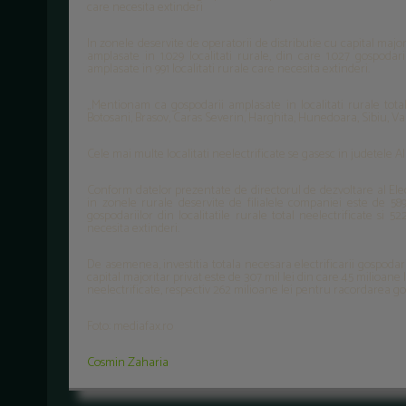
care necesita extinderi
In zonele deservite de operatorii de distributie cu capital major
amplasate in 1.029 localitati rurale, din care 1.027 gospodari
amplasate in 991 localitati rurale care necesita extinderi.
„Mentionam ca gospodarii amplasate in localitati rurale total
Botosani, Brasov, Caras Severin, Harghita, Hunedoara, Sibiu, Va
Cele mai multe localitati neelectrificate se gasesc in judetele Alb
Conform datelor prezentate de directorul de dezvoltare al Elect
in zonele rurale deservite de filialele companiei este de 58
gospodariilor din localitatile rurale total neelectrificate si 
necesita extinderi.
De asemenea, investitia totala necesara electrificarii gospodar
capital majoritar privat este de 307 mil lei din care 45 milioane 
neelectrificate, respectiv 262 milioane lei pentru racordarea gos
Foto: mediafax.ro
Cosmin Zaharia