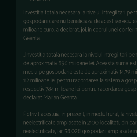
28 iulie 2011
Investitia totala necesara la nivelul intregii tari p
gospodarii care nu beneficiaza de acest serviciu es
milioane euro, a declarat, joi, in cadrul unei confer
Geanta.
„Investitia totala necesara la nivelul intregii tari p
de aproximativ 896 milioane lei. Aceasta suma este
mediu pe gospodarie este de aproximativ 14,79 mii 
112 milioane lei pentru racordarea la sistem a gospoda
respectiv 784 milioane lei pentru racordarea gospoda
declarat Marian Geanta.
Potrivit acestuia, in prezent, in mediul rural, la niv
neelectrificate amplasate in 2100 localitati, din c
neelectrificate, iar 58.028 gospodarii amplasate in 