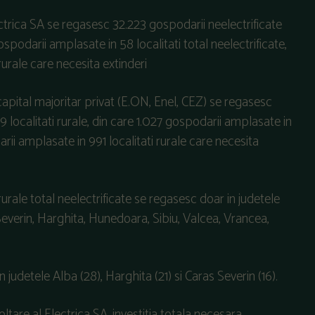
lectrica SA se regasesc 32.223 gospodarii neelectrificate
gospodarii amplasate in 58 localitati total neelectrificate,
rurale care necesita extinderi
 capital majoritar privat (E.ON, Enel, CEZ) se regasesc
9 localitati rurale, din care 1.027 gospodarii amplasate in
darii amplasate in 991 localitati rurale care necesita
rale total neelectrificate se regasesc doar in judetele
Severin, Harghita, Hunedoara, Sibiu, Valcea, Vrancea,
n judetele Alba (28), Harghita (21) si Caras Severin (16).
tare al Electrica SA, investitia totala necesara