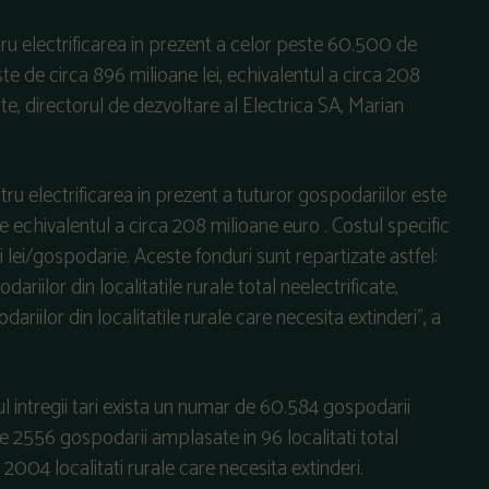
entru electrificarea in prezent a celor peste 60.500 de
te de circa 896 milioane lei, echivalentul a circa 208
inte, directorul de dezvoltare al Electrica SA, Marian
entru electrificarea in prezent a tuturor gospodariilor este
 echivalentul a circa 208 milioane euro . Costul specific
lei/gospodarie. Aceste fonduri sunt repartizate astfel:
riilor din localitatile rurale total neelectrificate,
riilor din localitatile rurale care necesita extinderi”, a
elul intregii tari exista un numar de 60.584 gospodarii
are 2556 gospodarii amplasate in 96 localitati total
2004 localitati rurale care necesita extinderi.