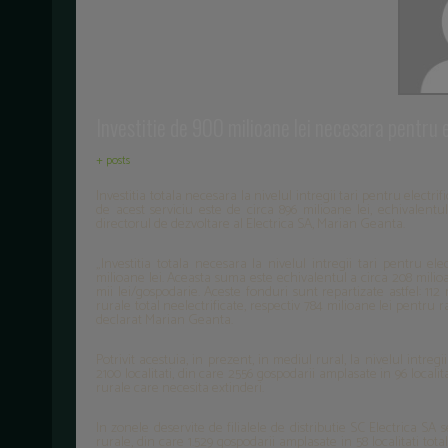
Investitie de 900 milioane lei necesara pentru 
+ posts
Investitia totala necesara la nivelul intregii tari pentru elect
de acest serviciu este de circa 896 milioane lei, echivalentul
directorul de dezvoltare al Electrica SA, Marian Geanta.
„Investitia totala necesara la nivelul intregii tari pentru el
milioane lei. Aceasta suma este echivalentul a circa 208 milio
mii lei/gospodarie. Aceste fonduri sunt repartizate astfel: 112
rurale total neelectrificate, respectiv 784 milioane lei pentru r
declarat Marian Geanta.
Potrivit acestuia, in prezent, in mediul rural, la nivelul intre
2100 localitati, din care 2556 gospodarii amplasate in 96 localita
rurale care necesita extinderi.
In zonele deservite de filialele de distributie SC Electrica SA 
rurale, din care 1.529 gospodarii amplasate in 58 localitati total