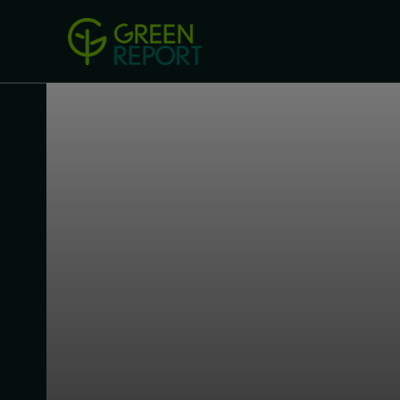
Green Revolution
Conferințel
ACASA
LEGISLAȚIE
B