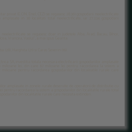
itar privat (E.ON, Enel, CEZ) se regasesc 28.361 gospodarii neelectrificate
i amplasate in 38 localitati total neelectrificate, iar 27.334 gospodarii
 neelectrificate se regasesc doar in judetele Alba, Arad, Bacau, Bihor,
lcea, Vrancea, Vaslui”, a mai spus Geanta.
a (28), Harghita (21) si Caras Severin (16).
rica SA, investitia totala necesara electrificarii gospodariilor amplasate
9 milioane lei, din care 67 milioane lei pentru racordarea la sistem a
522 milioane pentru racordarea gospodariilor din localitatile rurale care
iilor amplasate in zonele rurale deservite de operatorii de distributie cu
lei pentru racordarea la sistem a gospodariilor din localitatile rurale total
podariilor din localitatile rurale care necesita extinderi.