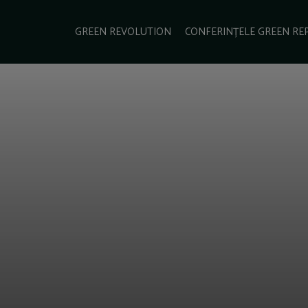
e Green Report
Podcast
Gala Green Report
Contact
GREEN REVOLUTION
CONFERINȚELE GREEN RE
USINESS
ENERGIE
TRANSPORT
CSR
SCHIMBĂRI CLIMATICE