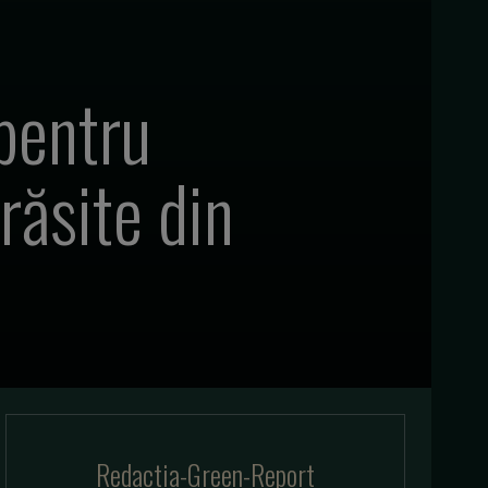
 pentru
ărăsite din
Redactia-Green-Report