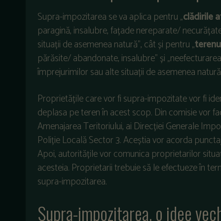
Supra-impozitarea se va aplica pentru „
clădirile
paragină, insalubre, fațade nereparate/ necurățate
situații de asemenea natură”, cât și pentru „
terenu
părăsite/ abandonate, insalubre” și „neefecturarea 
împrejurimilor sau alte situații de asemenea natură
Proprietățile care vor fi supra-impozitate vor fi ide
deplasa pe teren în acest scop. Din comisie vor fa
Amenajarea Teritoriului, ai Direcției Generale Impo
Poliție Locală Sector 3. Aceștia vor acorda punctaje
Apoi, autoritățile vor comunica proprietarilor situ
acesteia. Proprietarii trebuie să le efectueze în ter
supra-impozitarea.
Supra-impozitarea, o idee veche