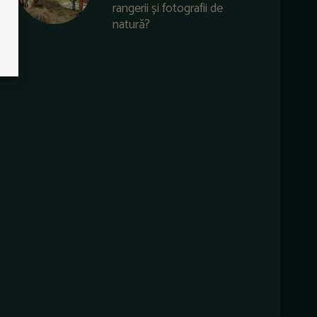
rangerii și fotografii de
natură?