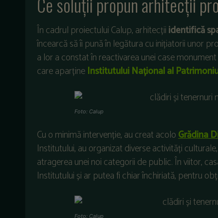
Ce soluții propun arhitecții pr
În cadrul proiectului Calup, arhitecții
identifică sp
încearcă să îi pună în legătura cu inițiatorii unor 
a lor a constat în reactivarea unei case monument 
care aparține
Institutului Național al Patrimoniu
Foto: Calup
Cu o minimă intervenție, au creat acolo
Grădina
D
Institutului, au organizat diverse activități cultura
atragerea unei noi categorii de public. În viitor, c
Institutului și ar putea fi chiar închiriată, pentru o
Foto: Calup