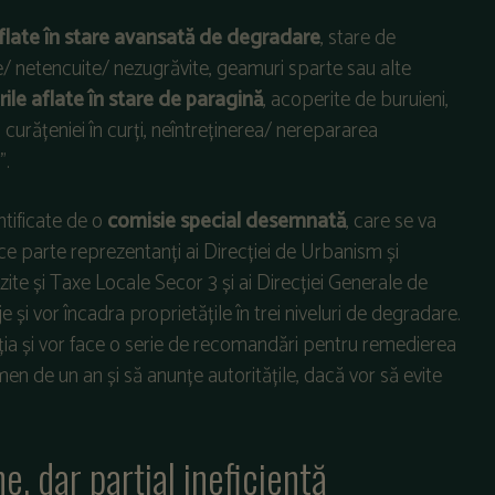
 aflate în stare avansată de degradare
, stare de
/ netencuite/ nezugrăvite, geamuri sparte sau alte
rile aflate în stare de paragină
, acoperite de buruieni,
curățeniei în curți, neîntreținerea/ nerepararea
”.
ntificate de o
comisie special desemnată
, care se va
ce parte reprezentanți ai Direcției de Urbanism și
zite și Taxe Locale Secor 3 și ai Direcției Generale de
 și vor încadra proprietățile în trei niveluri de degradare.
ația și vor face o serie de recomandări pentru remedierea
men de un an și să anunțe autoritățile, dacă vor să evite
, dar parțial ineficientă