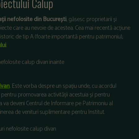
oiectului Calup
ații nefolosite din București
, găsesc proprietarii și
proiecte care au nevoie de acestea. Cea mai recentă acțiune
istoric de tip A (foarte importantă pentru patrimoniu),
lui
.
ivan
. Este vorba despre un spațiu unde, cu acordul
le, pentru promovarea activității acestuia și pentru
asa va deveni Centrul de Informare pe Patrimoniu al
bținerea de venituri suplimentare pentru Institut.