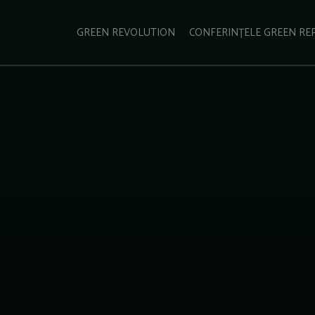
e Green Report
Podcast
Gala Green Report
Contact
GREEN REVOLUTION
CONFERINȚELE GREEN RE
USINESS
ENERGIE
TRANSPORT
CSR
SCHIMBĂRI CLIMATICE