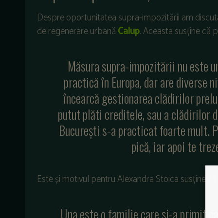
Despre oportunitatea supra-impozitării am discu
de regenerare urbană
Calup
. Aceasta susține că p
Măsura supra-impozitării nu este un
practică în Europa, dar are diverse n
încearcă gestionarea clădirilor prelu
putut plăti creditele, sau a clădirilor
București s-a practicat foarte mult. P
pică, iar apoi te tre
Este și motivul pentru Alexandra Stoica susține că 
Una este o familie care și-a primit ca