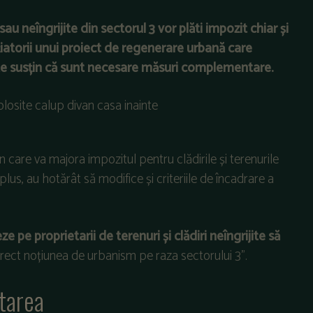
au neîngrijite din sectorul 3 vor plăti impozit chiar și
iatorii unui proiect de regenerare urbană care
ite susțin că sunt necesare măsuri complementare.
n care va majora impozitul pentru clădirile și terenurile
plus, au hotărât să modifice și criteriile de încadrare a
eze pe proprietarii de terenuri și clădiri neîngrijite să
rect noțiunea de urbanism pe raza sectorului 3”.
tarea