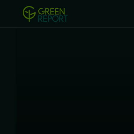
Green Revolution
Conferințel
ACASA
LEGISLAȚIE
B