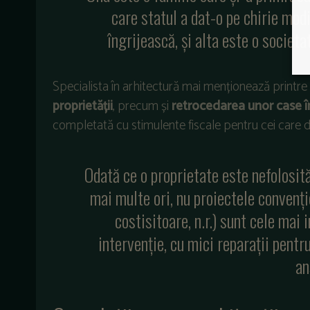
care statul a dat-o pe chirie mod
îngrijească, și alta este o societ
Specialista în arhitectură mai menționează printre c
proprietății
, precum și
retrocedarea unor case î
completată cu stimulente fiscale pentru cei care 
Odată ce o proprietate este nefolosită
mai multe ori, nu proiectele convenți
costisitoare, n.r.) sunt cele mai
intervenție, cu mici reparații pentru
an