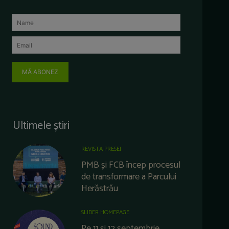
MĂ ABONEZ
Ultimele știri
REVISTA PRESEI
PMB și FCB încep procesul
de transformare a Parcului
Herăstrău
SLIDER HOMEPAGE
Pe 11 și 12 septembrie,