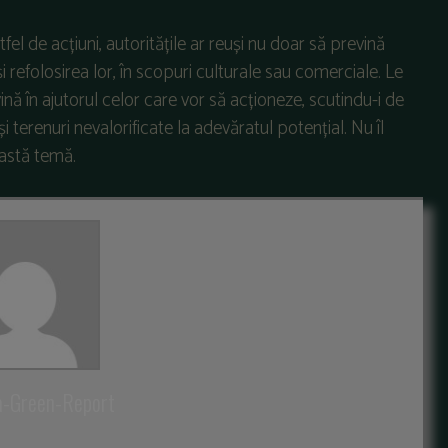
el de acțiuni, autoritățile ar reuși nu doar să prevină
 și refolosirea lor, în scopuri culturale sau comerciale. Le
ă în ajutorul celor care vor să acționeze, scutindu-i de
și terenuri nevalorificate la adevăratul potențial. Nu îl
eastă temă.
a-Green-Report