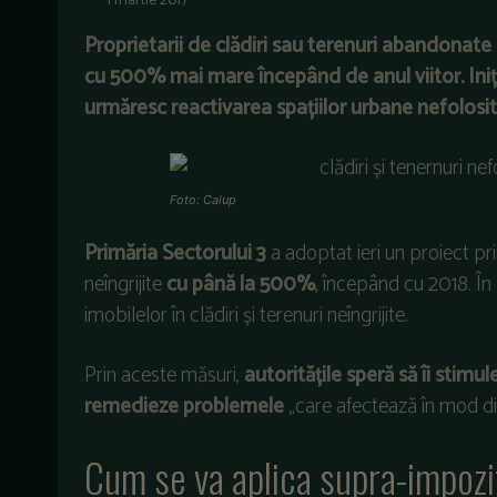
1 martie 2017
Proprietarii de clădiri sau terenuri abandonate s
cu 500% mai mare începând de anul viitor. Iniț
urmăresc reactivarea spațiilor urbane nefolos
Foto: Calup
Primăria Sectorului 3
a adoptat ieri un proiect pri
neîngrijite
cu până la 500%
, începând cu 2018. În 
imobilelor în clădiri și terenuri neîngrijite.
Prin aceste măsuri,
autoritățile speră să îi stimul
remedieze problemele
„care afectează în mod di
Cum se va aplica supra-impozi