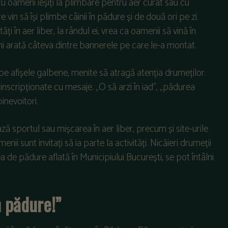
u oameni ieșiți la plimbare pentru aer curat sau cu
e vin să își plimbe câinii în pădure și de două ori pe zi.
ăți în aer liber, la rândul ei, vrea ca oamenii să vină în
mi arată câteva dintre bannerele pe care le-a montat.
e pe afișele galbene, menite să atragă atenția drumeților.
 inscripționate cu mesaje. „O să arzi în iad”, „pădurea
inevoitori.
ă sportul sau mișcarea în aer liber, precum și site-urile
i sunt invitați să ia parte la activități. Nicăieri drumeții
 de pădure aflată în Municipiului București, se pot întâlni
n pădure!”