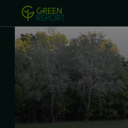
Green Revolution
Conferințel
ACASA
LEGISLAȚIE
B