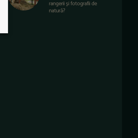
rangerii și fotografii de
natură?