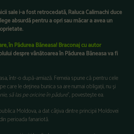
icii sale i-a fost retrocedată, Raluca Calimachi duce
u o lege absurdă pentru a opri sau măcar a avea un
roprietate.
are, în Pădurea Băneasa! Braconaj cu autor
colului despre vânătoarea în Pădurea Băneasa va fi
sa, într-o după-amiază. Femeia spune că pentru cele
care le deținea bunica sa are numai obligații, nu și
nie, să las pe oricine în pădure
”, povestește ea.
epublica Moldova, a dat câțiva dintre principii Moldovei
din perioada fanariotă.