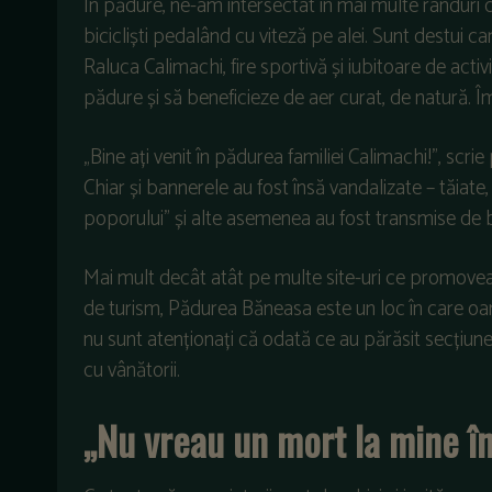
În pădure, ne-am intersectat în mai multe rânduri c
bicicliști pedalând cu viteză pe alei. Sunt destui car
Raluca Calimachi, fire sportivă și iubitoare de activit
pădure și să beneficieze de aer curat, de natură. Î
„Bine ați venit în pădurea familiei Calimachi!”, scri
Chiar și bannerele au fost însă vandalizate – tăiate,
poporului” și alte asemenea au fost transmise de b
Mai mult decât atât pe multe site-uri ce promoveaz
de turism, Pădurea Băneasa este un loc în care oameni
nu sunt atenționați că odată ce au părăsit secțiunea
cu vânătorii.
„Nu vreau un mort la mine î