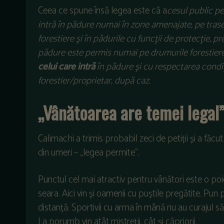
Ceea ce spune însă legea este că a
cesul public p
intră în pădure numai în zone amenajate, pe trase
forestiere şi în pădurile cu funcţii de protecţie, p
pădure este permis numai pe drumurile forestiere,
celui care intră
în pădure şi cu respectarea condiţi
forestier/proprietar, după caz.
„Vânătoarea are temei legal
Calimachi a trimis probabil zeci de petiții și a făcut z
din umeri – „legea permite”.
Punctul cel mai atractiv pentru vânători este o p
seara. Aici vin și oamenii cu puștile pregătite. Pu
distanță. Sportivii cu arma în mână nu au curajul să
La porumb vin atât mistreții, cât și căpriorii.