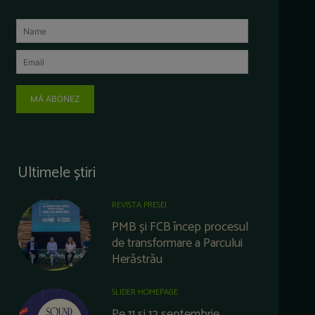
MĂ ABONEZ
Ultimele știri
REVISTA PRESEI
PMB și FCB încep procesul
de transformare a Parcului
Herăstrău
SLIDER HOMEPAGE
Pe 11 și 12 septembrie,