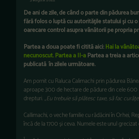
3 august 2022
De ani de zile, de când o parte din pădurea bun
fără folos o luptă cu autoritățile statului și c
oarecare control asupra vânătorii pe propria p
Partea a doua poate fi citită aici:
Hai la vânăto
necunoscut. Partea a II-a
Partea a treia a arti
publicată în zilele următoare.
Am pornit cu Raluca Calimachi prin pădurea Bănea
aproape 300 de hectare de pădure din cele 600 pe 
drepturi. „
Eu trebuie să plătesc taxe, să fac curățe
Callimachi, o veche familie cu rădăcini în Orhei, R
încă de la 1700 și ceva. Numele este unul grecizat 