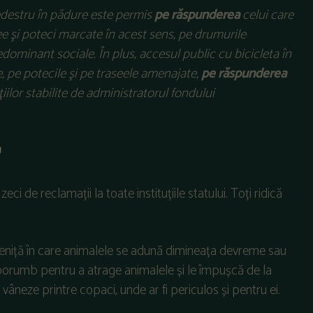
edestru în pădure este permis
pe răspunderea
celui care
e şi poteci marcate în acest sens, pe drumurile
redominant sociale. În plus,
accesul public cu bicicleta în
 pe potecile şi pe traseele amenajate,
pe răspunderea
ilor stabilite de administratorul fondului
”
eci de reclamații la toate instituțiile statului. Toți ridică
oieniță în care animalele se adună dimineața devreme sau
n porumb pentru a atrage animalele și le împușcă de la
 vâneze printre copaci, unde ar fi periculos și pentru ei.