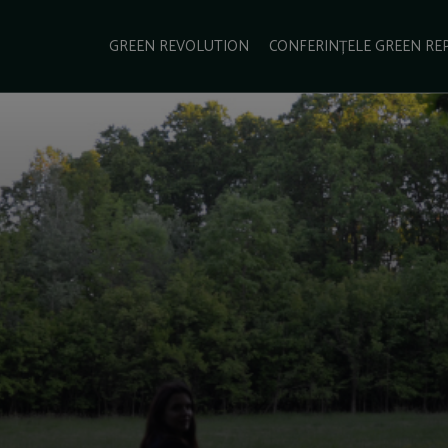
e Green Report
Podcast
Gala Green Report
Contact
GREEN REVOLUTION
CONFERINȚELE GREEN RE
USINESS
ENERGIE
TRANSPORT
CSR
SCHIMBĂRI CLIMATICE