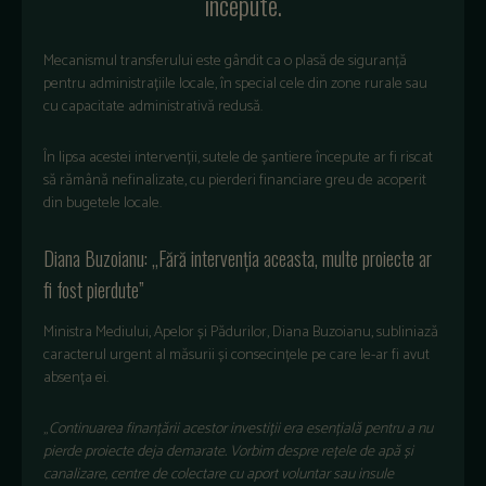
începute.
Mecanismul transferului este gândit ca o plas
ă de siguranță
pentru administrațiile locale,
în special cele din zone rurale sau
cu capacitate administrativ
ă redusă.
În lipsa acestei interven
ții, sutele de șantiere
începute ar fi riscat
s
ă răm
ân
ă nefinalizate, cu pierderi financiare greu de acoperit
din bugetele locale.
Diana Buzoianu:
„F
ără intervenția aceasta, multe proiecte ar
fi fost pierdute”
Ministra Mediului, Apelor și Pădurilor, Diana Buzoianu, subliniază
caracterul urgent al măsurii și consecințele pe care le-ar fi avut
absența ei.
„
Continuarea finan
țării acestor investiții era esențială pentru a nu
pierde proiecte deja demarate. Vorbim despre rețele de apă și
canalizare, centre de colectare cu aport voluntar sau insule