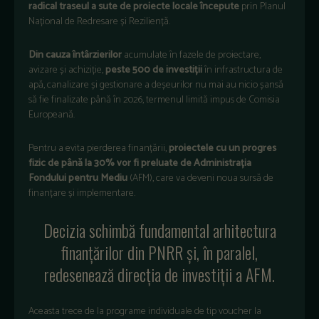
radical traseul a sute de proiecte locale
începute
prin Planul
Na
țional de Redresare și Reziliență.
Din cauza
întârzierilor
acumulate în fazele de proiectare,
avizare
și achiziție,
peste 500 de investiții
în infrastructura de
ap
ă, canalizare și gestionare a deșeurilor nu mai au nicio șansă
să fie finalizate p
ân
ă
în 2026, termenul limit
ă impus de Comisia
Europeană.
Pentru a evita pierderea finanțării,
proiectele cu un progres
fizic de p
ân
ă la 30% vor fi preluate de Administrația
Fondului pentru Mediu
(AFM), care va deveni noua sursă de
finanțare și implementare.
Decizia schimbă fundamental arhitectura
finanțărilor din PNRR și,
în paralel,
redeseneaz
ă direcția de investiții a AFM.
Aceasta trece de la programe individuale de tip voucher la