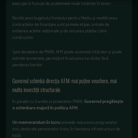
execuție în funcție de problemele reale întâlnite în teren.
Rectificarea bugetului Fondului pentru Mediu și modificarea
contractelor de finanțare sunt primele etape, urmate de
emiterea actelor adiționale și de reluarea plăților către
constructori.
Spre deosebire de PNRR, AFM poate acomoda întârzieri și poate
extinde termenele, permițând finalizarea lucrărilor fără
pierderea banilor.
Guvernul schimbă direcția AFM: mai puține vouchere, mai
multe investiții structurale
În paralel cu transferul proiectelor PNRR,
Guvernul pregătește
o schimbare majoră în politica AFM.
Un memorandum în lucru
prevede reducerea programelor
mici, destinate persoanelor fizice, în favoarea infrastructurii de
bază.