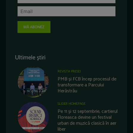
MĂ ABONEZ
Ultimele știri
REVISTA PRESEI
PMB și FCB încep procesul de
transformare a Parcului
Herăstrău
SLIDER HOMEPAGE
Pe 11 și 12 septembrie, cartierul
Floreasca devine un festival
urban de muzică clasică în aer
liber