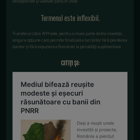
recepționate și validate până în 2026.
Termenul este inflexibil.
Transferul către AFM este, pentru o mare parte dintre investiții,
singura opțiune care permite finalizarea lucrărilor fără pierderea
banilor și fără expunerea României la penalități suplimentare.
CITIȚI ȘI: