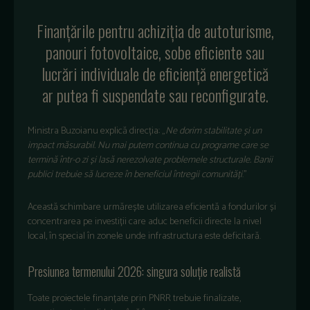
Finanțările pentru achiziția de autoturisme,
panouri fotovoltaice, sobe eficiente sau
lucrări individuale de eficiență energetică
ar putea fi suspendate sau reconfigurate.
Ministra Buzoianu explică direcția: „
Ne dorim stabilitate și un
impact măsurabil. Nu mai putem continua cu programe care se
termină într-o zi și lasă nerezolvate problemele structurale. Banii
publici trebuie să lucreze în beneficiul întregii comunități
.”
Această schimbare urmărește utilizarea eficientă a fondurilor și
concentrarea pe investiții care aduc beneficii directe la nivel
local, în special în zonele unde infrastructura este deficitară.
Presiunea termenului 2026: singura soluție realistă
Toate proiectele finanțate prin PNRR trebuie finalizate,