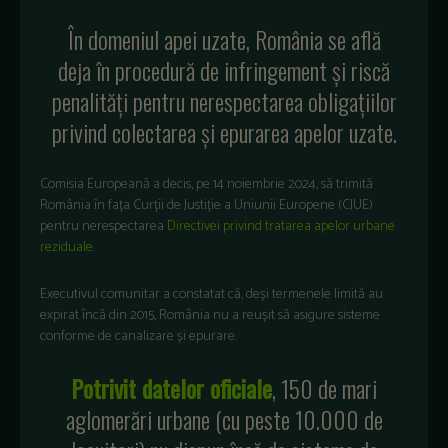
În domeniul apei uzate, România se află
deja în procedură de infringement și riscă
penalități pentru nerespectarea obligațiilor
privind colectarea și epurarea apelor uzate.
Comisia European
ă a decis, pe 14 noiembrie 2024, să trimită
Rom
ânia
în
fa
ța
Curții
de
Justiție
a
Uniunii
Europene
(CJUE)
pentru
nerespectarea
Directivei
privind
tratarea
apelor
urbane
reziduale
.
Executivul
comunitar
a
constatat
că
,
deși
termenele
limită
au
expirat
înc
ă
din 2015,
Rom
ânia
nu a
reu
șit
să
asigure
sisteme
conforme
de
canalizare
și
epurare
.
Potrivit
datelor
oficiale
, 150 de
mari
aglomerări
urbane (cu
peste
10.000 de