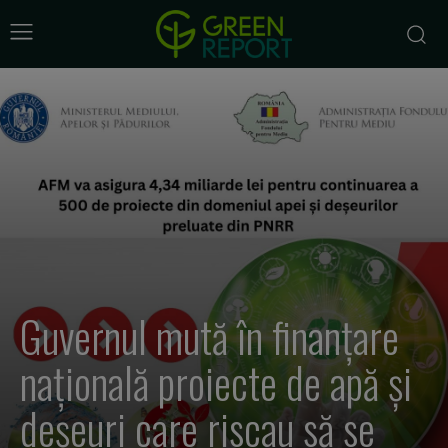
Guvernul mută în finanțare
națională proiecte de apă și
deșeuri care riscau să se