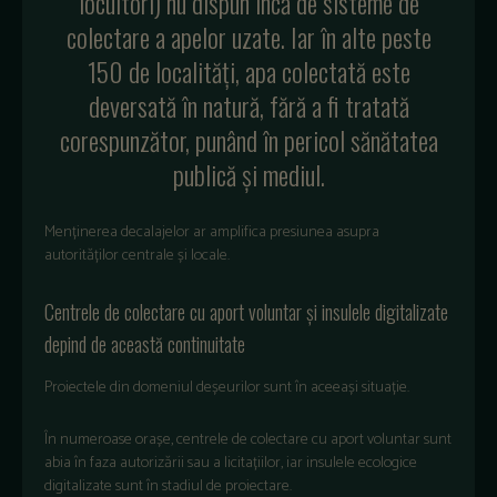
locuitori
) nu
dispun
înc
ă
de
sisteme
de
colectare
a
apelor
uzate.
I
ar
în
alte
peste
150 de
localit
ăți
,
apa
colectată
este
deversată
în
natur
ă,
fără
a fi
tratată
corespunzător
,
pun
ând
în
pericol
s
ănătatea
publică
și
mediul
.
Menținerea decalajelor ar amplifica presiunea asupra
autorităților centrale și locale.
Centrele de colectare cu aport voluntar și insulele digitalizate
depind de această continuitate
Proiectele din domeniul deșeurilor sunt în aceeași situație.
În numeroase orașe, centrele de colectare cu aport voluntar sunt
abia în faza autorizării sau a licitațiilor, iar insulele ecologice
digitalizate sunt în stadiul de proiectare.