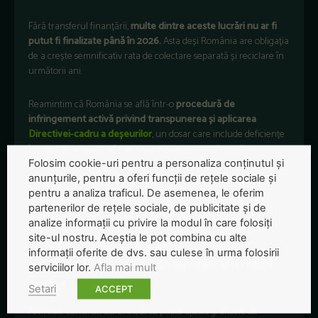
Fără transferul finanțării,
multe dintre aceste lucrări nu ar fi
putut fi finalizate până în 2026.
Asta deși România are obligația
de a crește semnificativ rata de colectare separată și reciclare în
următorii ani.
Reamintim că Rom
ânia
se
afl
ă
într
-o
procedur
ă
de
infringement
activă
privind
transpunerea
și
aplicarea
Directivei-cadru
a
deșeurilor
, un
dosar
care include
deficiențe
în
colectarea
separat
ă
,
reciclare
și
gestionarea
fluxurilor
municipale
.
Folosim cookie-uri pentru a personaliza conținutul și
anunțurile, pentru a oferi funcții de rețele sociale și
pentru a analiza traficul. De asemenea, le oferim
În
paralel
,
România
este
deja
trimis
ă
la
Curtea
de
Justiție
a
partenerilor de rețele sociale, de publicitate și de
Uniunii
Europene
pentru
ne
închiderea
depozitelor
de
de
șeuri
analize informații cu privire la modul în care folosiți
neconforme.
site-ul nostru. Aceștia le pot combina cu alte
informații oferite de dvs. sau culese în urma folosirii
Mecanismul AFM: mai flexibil, dar dependent de rectificări
serviciilor lor.
Afla mai mult
bugetare
Setari
ACCEPT
AFM este construit astfel încât să poată ajusta graficele de