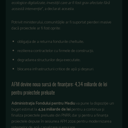
ecologice digitalizate, investiții care ar fi fost grav afectate fără
această intervenție
”, a declarat aceasta.
Potrivit ministerului, comunitățile ar fi suportat pierderi masive
dacă proiectele ar fi fost oprite:
obligația de a returna fondurile cheltuite;
rezilierea contractelor cu firmele de construcții;
degradarea structurilor deja executate;
blocarea infrastructurii critice de apă și deșeuri.
AFM devine noua sursă de finanțare: 4,34 miliarde de lei
pentru proiectele preluate
Administrația Fondului pentru Mediu
va pune la dispoziție un
buget estimat la
4,34 miliarde de lei
pentru a continua și
finaliza proiectele preluate din PNRR, dar și pentru a finanța
proiectele depuse în sesiunea AFM 2024 pentru modernizarea
sistemelor de apă, canalizare și epurare.