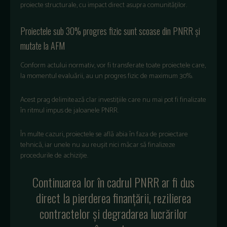
proiecte structurale, cu impact direct asupra comunităților.
Proiectele sub 30% progres fizic sunt scoase din PNRR și
mutate la AFM
Conform actului normativ, vor fi transferate toate proiectele care,
la momentul evaluării, au un progres fizic de maximum 30%.
Acest prag delimitează clar investițiile care nu mai pot fi finalizate
în ritmul impus de jaloanele PNRR.
În multe cazuri, proiectele se afl
ă abia
în faza de proiectare
tehnic
ă, iar unele nu au reușit nici măcar să finalizeze
procedurile de achiziție.
Continuarea lor
în cadrul PNRR ar fi dus
direct la pierderea finan
țării, rezilierea
contractelor și degradarea lucrărilor