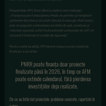
Președintele AFM, Florin Bănică, explică rolul instituției:
„
Finanțarea prin Fondul pentru Mediu ne permite să menținem
șantierele deschise și să evităm blocaje în execuție. Rolul nostru
este să asigurăm continuitatea lucrărilor de apă, canalizare și
colectare separată, astfel încât proiectele contractate de UAT-uri
să poată fi finalizate în condiții de siguranță
.”
Pentru unele localități, AFM devine singura sursă realistă de
finalizare a lucrărilor.
PNRR poate finanța doar proiecte
finalizate până în 2026, în timp ce AFM
poate extinde calendarul, fără pierderea
investițiilor deja realizate.
De ce au întârziat proiectele: probleme concrete, raportate în
județe