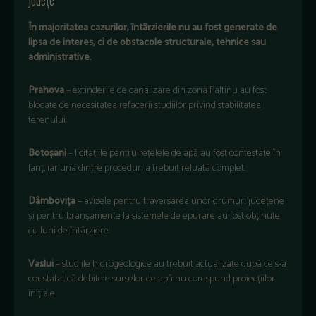
În majoritatea cazurilor, întârzierile nu au fost generate de
lipsa de interes, ci de obstacole structurale, tehnice sau
administrative.
Prahova
– extinderile de canalizare din zona Paltinu au fost
blocate de necesitatea refacerii studiilor privind stabilitatea
terenului.
Botoșani
– licitațiile pentru rețelele de apă au fost contestate în
lanț, iar una dintre proceduri a trebuit reluată complet.
Dâmbovița
– avizele pentru traversarea unor drumuri județene
și pentru branșamente la sistemele de epurare au fost obținute
cu luni de întârziere.
Vaslui
– studiile hidrogeologice au trebuit actualizate după ce s-a
constatat că debitele surselor de apă nu corespund proiecțiilor
inițiale.