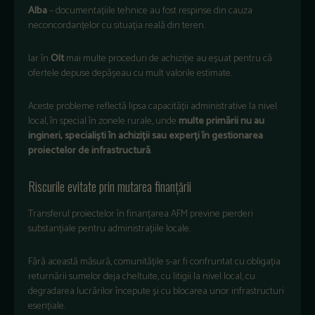
Alba
– documentațiile tehnice au fost respinse din cauza
neconcordanțelor cu situația reală din teren.
Iar în
Olt
mai multe proceduri de achiziție au eșuat pentru că
ofertele depuse depășeau cu mult valorile estimate.
Aceste probleme reflectă lipsa capacității administrative la nivel
local, în special în zonele rurale, unde
multe primării nu au
ingineri, specialiști în achiziții sau experți în gestionarea
proiectelor de infrastructură
.
Riscurile evitate prin mutarea finanțării
Transferul proiectelor în finanțarea AFM previne pierderi
substanțiale pentru administrațiile locale.
Fără această măsură, comunitățile s-ar fi confruntat cu obligația
returnării sumelor deja cheltuite, cu litigii la nivel local, cu
degradarea lucrărilor începute și cu blocarea unor infrastructuri
esențiale.