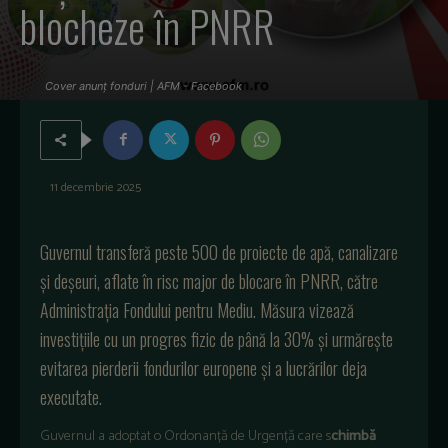
blocheze în PNRR
Cover anunț fonduri | AFM - Facebook
11 decembrie 2025
Guvernul transfer
ă peste 500 de proiecte de apă, canalizare
și deșeuri, aflate
în
risc
major de
blocare
în
PNRR,
c
ătre
Administrația
Fondului
pentru
Mediu
.
Măsura
vizează
investițiile
cu un
progres
fizic
de
p
ân
ă
la 30%
și
urmărește
evitarea
pierderii
fondurilor
europene
și
a
lucrărilor
deja
executate
.
Guvernul a adoptat o Ordonan
ță de Urgență care s
chimbă