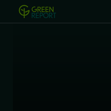
Green Revolution
Conferințel
ACASA
LEGISLAȚIE
B