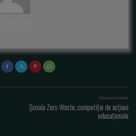
a-Green-Report
Articolul următor
Școala Zero Waste, competiție de acțiuni
educaționale