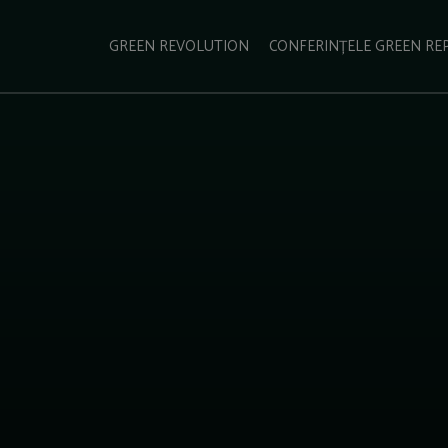
e Green Report
Podcast
Gala Green Report
Contact
GREEN REVOLUTION
CONFERINȚELE GREEN RE
USINESS
ENERGIE
TRANSPORT
CSR
SCHIMBĂRI CLIMATICE