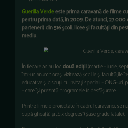
17 decembrie 2017
Guerilla Verde
este prima caravană de filme cu
pentru prima dată, în 2009. De atunci, 27.000 de
parteneri) din 516 şcoli, licee şi facultăţi din 
mediu.
În fiecare an au loc
două ediții
(martie – iunie, se
într-un anumit oraș, vizitează școlile și facultățile 
educative şi discuţii cu invitaţi speciali – ONG-uri, 
– care îşi prezintă programele în desfăşurare.
Printre filmele proiectate în cadrul caravanei, se
după gheaţă) şi „Six degrees”(Șase grade fatale).