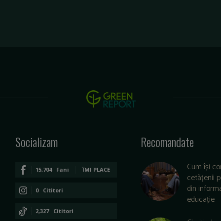
Socializam
Recomandate
Cum își co
15,704
Fani
ÎMI PLACE
cetățenii 
din informa
0
Cititori
educație
CONECTAȚI-VĂ
2,327
Cititori