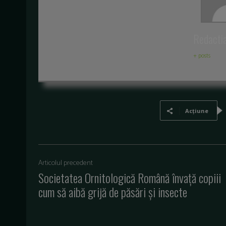
Redacti
+ posts
Acțiune
Articolul precedent
Societatea Ornitologică Română învață copiii
cum să aibă grijă de păsări și insecte