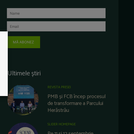
MĂ ABONEZ
Ultimele știri
REVISTA PRESEI
PMB și FCB încep procesul
de transformare a Parcului
Herăstrău
SLIDER HOMEPAGE
Pe 11 și 12 septembrie,