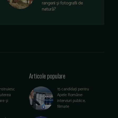
rangerii și fotografii de
natură?
Articole populare
nstruiesc
15 candidați pentru
puterea
Apele Române:
re și
interviuri publice,
filmate