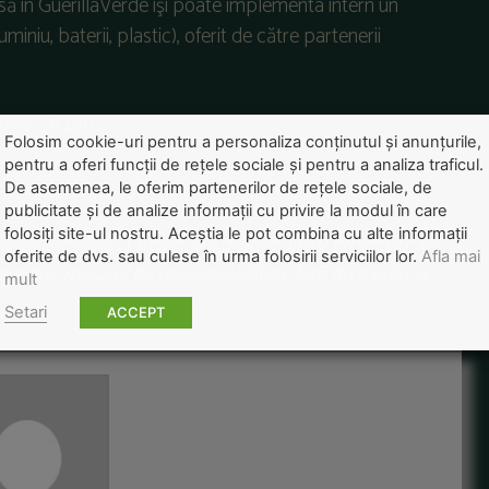
să în GuerillaVerde îşi poate implementa intern un
niu, baterii, plastic), oferit de către partenerii
knAn_3QpI]
Folosim cookie-uri pentru a personaliza conținutul și anunțurile,
pentru a oferi funcții de rețele sociale și pentru a analiza traficul.
De asemenea, le oferim partenerilor de rețele sociale, de
publicitate și de analize informații cu privire la modul în care
folosiți site-ul nostru. Aceștia le pot combina cu alte informații
a de ecologie”
. Citește
aici
despre alte 9 proiecte care
oferite de dvs. sau culese în urma folosirii serviciilor lor.
Afla mai
care duc mesajul de responsabilitate față de mediu la
mult
Setari
ACCEPT