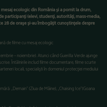
 mesaj ecologic din România și a pornit la drum,
 participanți (elevi, studenți, autorități, mass-media,
peste 28 de oraşe și-au îmbogățit cunoștințele despre
ptembrie – noiembrie). Atunci când Guerilla Verde ajunge
înscrise. Întâlnirile includ filme documentare, filme scurte
parteneri locali, specialişti în domeniul protecţiei mediului
 numără: „Demain” (Ziua de Mâine), „Chaising Ice”(Goana