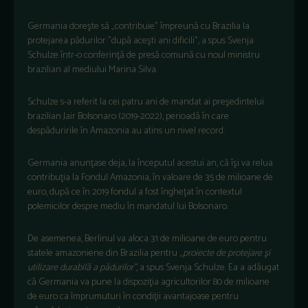
Germania doreşte să „contribuie” împreună cu Brazilia la
protejarea pădurilor ”după aceşti ani dificili”, a spus Svenja
Schulze într-o conferinţă de presă comună cu noul ministru
brazilian al mediului Marina Silva.
Schulze s-a referit la cei patru ani de mandat ai preşedintelui
brazilian Jair Bolsonaro (2019-2022), perioadă în care
despăduririle în Amazonia au atins un nivel record.
Germania anunţase deja, la începutul acestui an, că îşi va relua
contribuţia la Fondul Amazonia, în valoare de 35 de milioane de
euro, după ce în 2019 fondul a fost îngheţat în contextul
polemicilor despre mediu în mandatul lui Bolsonaro.
De asemenea, Berlinul va aloca 31 de milioane de euro pentru
statele amazoniene din Brazilia pentru „
proiecte de protejare şi
utilizare durabilă a pădurilor”
, a spus Svenja Schulze. Ea a adăugat
că Germania va pune la dispoziţia agricultorilor 80 de milioane
de euro ca împrumuturi în condiţii avantajoase pentru