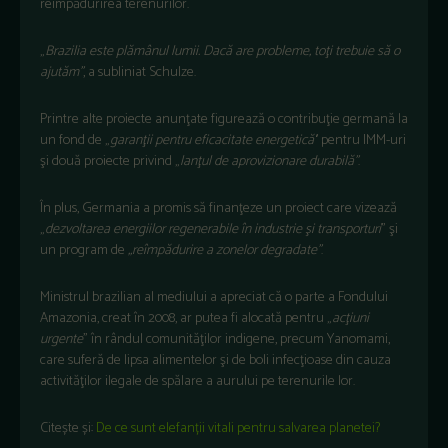
reîmpădurirea terenurilor.
„
Brazilia este plămânul lumii. Dacă are probleme, toţi trebuie să o
ajutăm”
, a subliniat Schulze.
Printre alte proiecte anunţate figurează o contribuţie germană la
un fond de „
garanţii pentru eficacitate energetică’
‘ pentru IMM-uri
şi două proiecte privind „
lanţul de aprovizionare durabilă”
.
În plus, Germania a promis să finanţeze un proiect care vizează
„
dezvoltarea energiilor regenerabile în industrie şi transporturi
” şi
un program de
„reîmpădurire a zonelor degradate”
.
Ministrul brazilian al mediului a apreciat că o parte a Fondului
Amazonia, creat în 2008, ar putea fi alocată pentru „
acţiuni
urgente
” în rândul comunităţilor indigene, precum Yanomami,
care suferă de lipsa alimentelor şi de boli infecţioase din cauza
activităţilor ilegale de spălare a aurului pe terenurile lor.
Citește și:
De ce sunt elefanții vitali pentru salvarea planetei?