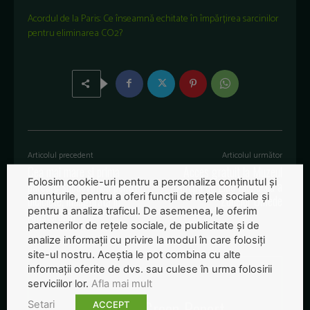
Acordul de la Paris: Ce înseamnă echitate în împărțirea sarcinilor
pentru eliminarea CO2?
Articolul precedent
Articolul următor
Cea mai mare și prima
Acces gratuit la Muzeul
Folosim cookie-uri pentru a personaliza conținutul și
parcare subacvatică pentru
Antipa de Ziua Mondială a
anunțurile, pentru a oferi funcții de rețele sociale și
biciclete, inaugurată în
Zonelor Umede
pentru a analiza traficul. De asemenea, le oferim
Amsterdam
partenerilor de rețele sociale, de publicitate și de
analize informații cu privire la modul în care folosiți
site-ul nostru. Aceștia le pot combina cu alte
informații oferite de dvs. sau culese în urma folosirii
serviciilor lor.
Afla mai mult
Redactia-Green-Report
Setari
ACCEPT