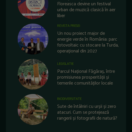
Floreasca devine un festival
urban de muzică clasică în aer
liber
REVISTA PRESEI
Un nou proiect major de
energie verde în România: parc
fotovoltaic cu stocare la Turda,
operațional din 2027
LEGISLATIE
Parcul Național Făgăraș, între
promisiunea prosperității și
temerile comunităților locale
BIODIVERSITATE
Sute de întâlniri cu urșii și zero
atacuri. Cum se protejează
rangerii și fotografii de natură?