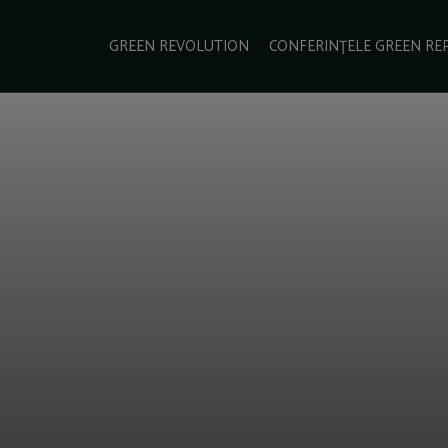
e Green Report
Podcast
Gala Green Report
Contact
GREEN REVOLUTION
CONFERINȚELE GREEN RE
USINESS
ENERGIE
TRANSPORT
CSR
SCHIMBĂRI CLIMATICE