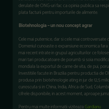
derulate de ONG-uri fac ca opinia publica sa respin
plata facturii pentru importurile de alimente.
Biotehnologia – un nou concept agrar
Cele mai puternice, dar si cele mai controversat
Domeniul cunoaste o expansiune economica fara pr
mai recent intrate in grupul agriculturilor ce folo
mari tari producatoare de porumb si soia modificate
mondiala la exportul de carne de vita, de pui, por
Investitiile facute in Brazilia pentru productia de
produsa prin biotehnologie ating in jur de 12,5 mi
cunoscuta si in China, India, Africa de Sud, Columb
cifrele disponibile, in acest moment, aproape ju
Pentru mai multe informatii viziteaza
Gardianu