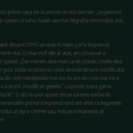
ntru prima oara pe la ureche un nou termen: „organisme
ea spune ca suna ciudat sau mai degraba neortodox, asa
ment despre OMG-uri erau in mare parte impotriva
ument real, ci, mai mult decat atat, am observat o
spune: „Dar merele alea mari ca de plastic, rosiile alea
i un gust, toate acestea nu spun destule despre modificatul
 una din cele mentionate mai sus nu are nici cea mai mica
 ca acest „modificat genetic” cuprinde toata gama
astic”. Si aici nu pot spune decat ca este vorba de
menintatiIn primul si inprimul rand am aflat ca legumele
rodus al agro-chimiei sau, mai pe romaneste, al
e.