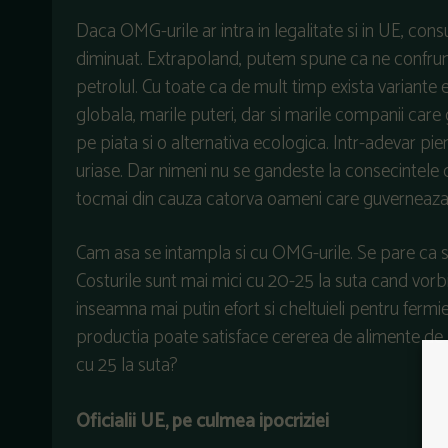
Daca OMG-urile ar intra in legalitate si in UE, cons
diminuat. Extrapoland, putem spune ca ne confru
petrolul. Cu toate ca de mult timp exista variante 
globala, marile puteri, dar si marile companii car
pe piata si o alternativa ecologica. Intr-adevar pi
uriase. Dar nimeni nu se gandeste la consecintele 
tocmai din cauza catorva oameni care guverneaza p
Cam asa se intampla si cu OMG-urile. Se pare ca si
Costurile sunt mai mici cu 20-25 la suta cand vor
inseamna mai putin efort si cheltuieli pentru fermier,
productia poate satisface cererea de alimente de 
cu 25 la suta?
Oficialii UE, pe culmea ipocriziei