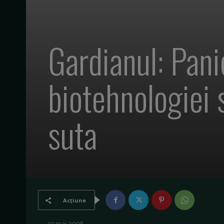
Gardianul: Panic
biotehnologiei
suta
Acțiune