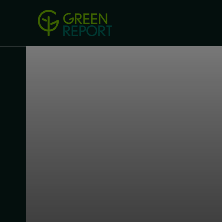
Green Revolution
Conferințel
ACASA
LEGISLAȚIE
B