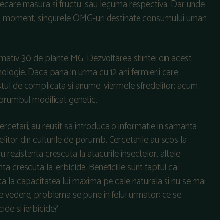
arecare masura si fructul sau leguma respectiva. Dar unde
est moment, singurele OMG-uri destinate consumului uman
mativ 30 de plante MG. Dezvoltarea stiintei din acest
hnologie. Daca pana in urma cu 12 ani fermierii care
ul de complicata si anume: viermele sfredelitor; acum
porumbul modificat genetic.
cercetari, au reusit sa introduca o informatie in samanta
itor din culturile de porumb. Cercetarile au scos la
u rezistenta crescuta la atacurile insectelor, altele
ranta crescuta la ierbicide. Beneficiile sunt faptul ca
a la capacitatea lui maxima pe cale naturala si nu se mai
e vedere, problema se pune in felul urmator: ce se
ide si ierbicide?