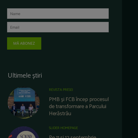
MĂ ABONEZ
Ultimele știri
REVISTA PRESEI
PMB și FCB încep procesul
de transformare a Parcului
Herăstrău
SLIDER HOMEPAGE
Pe 11 și 12 septembrie,