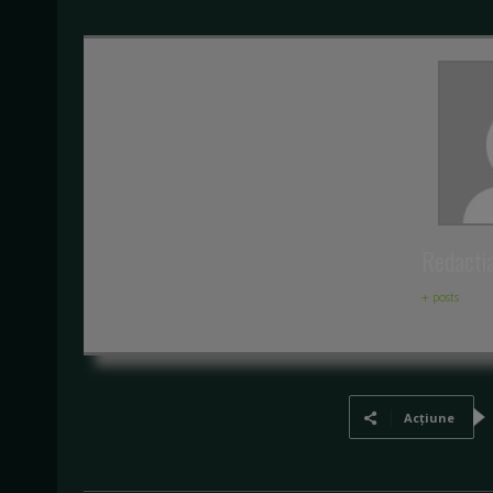
Redacti
+ posts
Acțiune