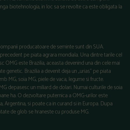
ga biotehnologia, in loc sa se revolte ca este obligata la
e companii producatoare de seminte sunt din SUA.
ecedent pe piata agrara mondiala. Una dintre tarile cel
sesc OMG este Brazilia, aceasta devenind una din cele mai
 genetic. Brazilia a devenit deja un „urias” pe piata
umb MG, soia MG, piele de vaca, legume si fructe.
 OMG depasesc un miliard de dolari. Numai culturile de soia
lioane ha. O dezvoltare puternica a OMG-urilor este
ia, Argentina, si poate ca in curand si in Europa. Dupa
matate de glob se hraneste cu produse MG.