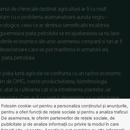
umul de chimicale destinat agriculturii ar fi cu mult
ntam cu o problema asemanatoare aurului negru –
ecologice, ceea ce ar diminua semnificativ incalzirea
e guverneaza piata petrolului se incapataneaza sa nu lase
erderile economice ale unor asemenea companii si tari ar fi
devastatoare care se pot manifesta in urmatorii ani,
iata petrolului.
 piata lumii agricole se confrunta cu un razboi economic.
bim de OMG, creste productivitatea, biotehnologia
 atat la cultivarea cat si la intretinerea plantelor, iar
pe piata. Cum ar fi ca pretul alimentelor sa scada maine
Folosim cookie-uri pentru a personaliza conținutul și anunțurile,
pentru a oferi funcții de rețele sociale și pentru a analiza traficul.
De asemenea, le oferim partenerilor de rețele sociale, de
publicitate și de analize informații cu privire la modul în care