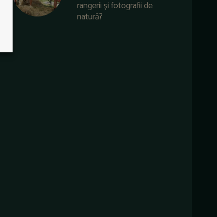
rangerii și fotografii de
natură?