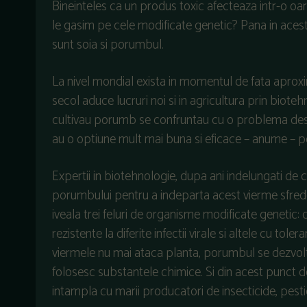
Bineinteles ca un produs toxic afecteaza intr-o o
le gasim pe cele modificate genetic? Pana in ac
sunt soia si porumbul.
La nivel mondial exista in momentul de fata aproxi
secol aduce lucruri noi si in agricultura prin biote
cultivau porumb se confruntau cu o problema dest
au o optiune mult mai buna si eficace – anume – 
Expertii in biotehnologie, dupa ani indelungati de 
porumbului pentru a indeparta acest vierme sfredel
iveala trei feluri de organisme modificate genetic: c
rezistente la diferite infectii virale si altele cu tole
viermele nu mai ataca planta, porumbul se dezvolt
folosesc substantele chimice. Si din acest punct d
intampla cu marii producatori de insecticide, pestic