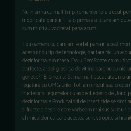
10 mai 2008
Nu in urma cu mult timp, romanilor le-a trecut pe
modificate genetic”. La o prima ascultare am put
cum multi au vociferat pana acum.
Toti oamenii cu care am vorbit pana in acest mo
acestui nou tip de tehnologie, dar fara nici un arg
dezinformare in masa. Doru BemPoate ca multi vor 
perfecte, ardeii grasii ca de vitrina care nu au nic
genetic?” Ei bine, nu! Si, mai mult decat atat, nici
legatura cu OMG-urile. Toti am crezut sau credem
fructelor si legumelor cu aspect edenic de „fond pl
dezinformare.Producatorii de insecticide se simt a
si fructele despre care vorbeam mai sus sunt un p
chimicalelor cu care acestea sunt stropite si hranit