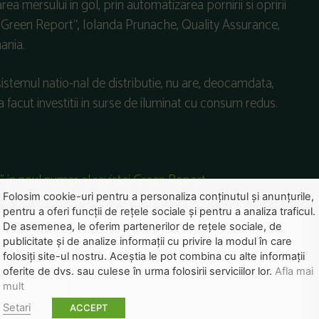
 mersului in gol, prin automatizarea pornirii si opririi
ru „Green Report“, Iolanda Prunache, Quality Assurance,
ania.
sistemul natio-nal de distributie, nu are, deocamdata,
a facut investitii in surse de iluminat cu consum redus.
" in noul numar al revistei Green Report.
Folosim cookie-uri pentru a personaliza conținutul și anunțurile,
pentru a oferi funcții de rețele sociale și pentru a analiza traficul.
De asemenea, le oferim partenerilor de rețele sociale, de
publicitate și de analize informații cu privire la modul în care
folosiți site-ul nostru. Aceștia le pot combina cu alte informații
oferite de dvs. sau culese în urma folosirii serviciilor lor.
Afla mai
mult
Setari
ACCEPT