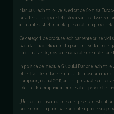
26 martie 2012
Manualul achizitiilor verzi, editat de Comisia Europ
private, sa cumpere tehnologii sau produse ecologi
incurajate, astfel, tehnologiile curate ori produse
Ce categorii de produse, echipamente ori servicii
pana la cladiri eficiente din punct de vedere energ
cumpara verde, exista nenumarate exemple care te
In politica de mediu a Grupului Danone, achizitiil
obiectivul de reducere a impactului asupra mediul
companie, in anul 2011, au fost prevazute cu conv
folosite de companie in procesul de productie sun
„Un consum insemnat de energie este destinat prod
bune conditii a principalelor materii prime si a pr