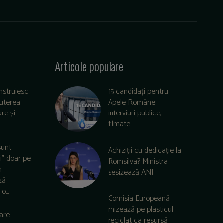
Articole populare
nstruiesc
15 candidați pentru
puterea
Apele Române:
re și
interviuri publice,
filmate
sunt
Achiziții cu dedicație la
zi” doar pe
Romsilva? Ministra
m
sesizează ANI
ză
o...
Comisia Europeană
mizează pe plasticul
care
reciclat ca resursă