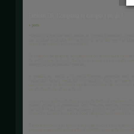
Exclusiv GR: Compania ta cumpara verde?
+ posts
Manualul achizitiilor verzi, editat de Comisia Europeana, inde
sau produse ecologice. Prin politica de achizitionare a produs
impact cat mai mic asupra mediului.
Ce categorii de produse, echipamente ori servicii sunt socotite
de vedere energetic. Iar daca nu te numeri inca printre c
determina sa iei aceasta hotarare.
In politica de mediu a Grupului Danone, achizitiile verzi
impactului asupra mediului inconjurator, toate echipamen
convertizoare de frecventa sau servomotoare, iar motoarele 
cerintele actuale, impuse de UE.
„Un consum insemnat de energie este destinat producerii frigu
materii prime si a produsului finit. Masurile tehnice impl
mersului in gol, prin automatizarea pornirii si opririi functi
Prunache, Quality Assurance, Food Safety&Environment Man
Danone utilizeaza in prezent energie electrica din sistemul 
energie regenerabila, insa a facut investitii in surse de ilumin