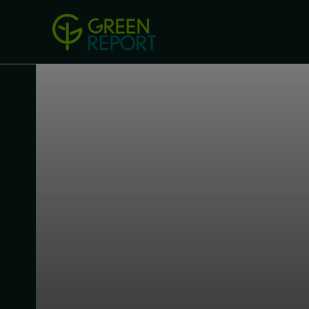
Green Revolution
Conferințel
ACASA
LEGISLAȚIE
B