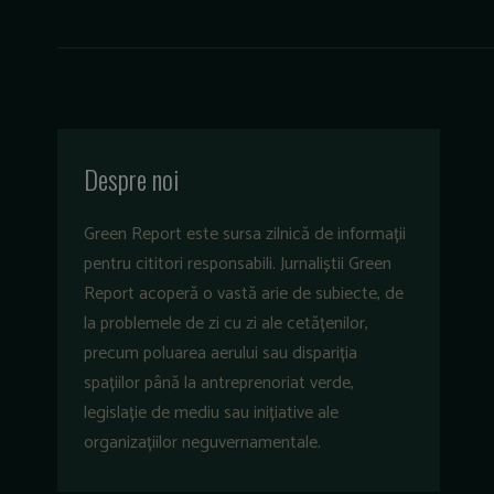
Despre noi
Green Report este sursa zilnică de informații
pentru cititori responsabili. Jurnaliștii Green
Report acoperă o vastă arie de subiecte, de
la problemele de zi cu zi ale cetățenilor,
precum poluarea aerului sau dispariția
spațiilor până la antreprenoriat verde,
legislație de mediu sau inițiative ale
organizațiilor neguvernamentale.