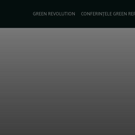
e Green Report
Podcast
Gala Green Report
Contact
GREEN REVOLUTION
CONFERINȚELE GREEN RE
USINESS
ENERGIE
TRANSPORT
CSR
SCHIMBĂRI CLIMATICE