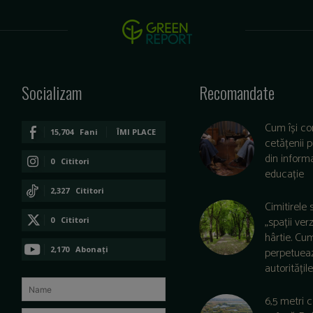
Socializam
Recomandate
Cum își co
15,704
Fani
ÎMI PLACE
cetățenii 
din informa
0
Cititori
educație
CONECTAȚI-VĂ
2,327
Cititori
Cimitirele 
CONECTAȚI-VĂ
„spații ver
0
Cititori
hârtie. Cu
CONECTAȚI-VĂ
2,170
Abonați
perpetuea
autoritățile 
ABONAȚI-VĂ
6,5 metri 