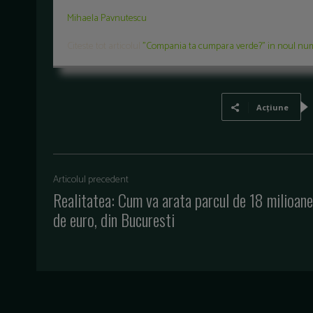
Mihaela Pavnutescu
Citeste tot articolul
"
Compania ta cumpara verde
?" in noul num
Acțiune
Articolul precedent
Realitatea: Cum va arata parcul de 18 milioane
de euro, din Bucuresti