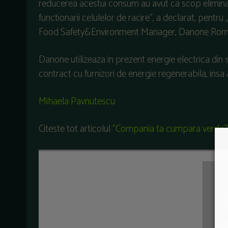
reducerea acestui consum au avut ca scop eliminarea
functionarii celulelor de racire”, a declarat, pent
Food Safety&Environment Manager, Danone Rom
Danone utilizeaza in prezent energie electrica din 
contract cu furnizori de energie regenerabila, insa 
Mihaela Pavnutescu
Citeste tot articolul
"
Compania ta cumpara verde
?