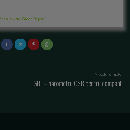
ar al revistei Green Report.
Articolul următor
GBI – barometru CSR pentru companii