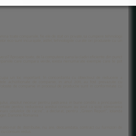
amna toate companiile, fie ele de stat ori private, sa cumpere tehnologii
elor eco sunt incurajate, astfel, tehnologiile curate ori produsele cu un
 verzi? Aproape toate, de la computere pana la cladiri eficiente din punct
ompaniile care cumpara verde, exista nenumarate exemple care te pot
 ocupa un loc important. In concordanta cu obiectivul de reducere a
tele achizitionate de companie, in anul 2011, au fost prevazute cu
folosite de companie in procesul de productie sunt in conformitate cu
lui, absolut necesar pentru pastrarea in bune conditii a principalelor
ementate pentru reducerea acestui consum au avut ca scop eliminarea
onarii celulelor de racire”, a declarat, pentru „Green Report“, Iolanda
ager, Danone Romania.
natio-nal de distributie, nu are, deocamdata, contract cu furnizori de
at cu consum redus.