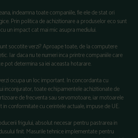
eana, indeamna toate companiile, fie ele de stat ori
ce. Prin politica de achizitionare a produselor eco sunt
le cu un impact cat mai mic asupra mediului.
 sunt socotite verzi? Aproape toate, de la computere
etic. Iar daca nu te numeri inca printre companiile care
 pot determina sa iei aceasta hotarare.
e verzi ocupa un loc important. In concordanta cu
ui inconjurator, toate echipamentele achizitionate de
ertizoare de frecventa sau servomotoare, iar motoarele
t in conformitate cu cerintele actuale, impuse de UE.
ucerii frigului, absolut necesar pentru pastrarea in
odusului finit. Masurile tehnice implementate pentru