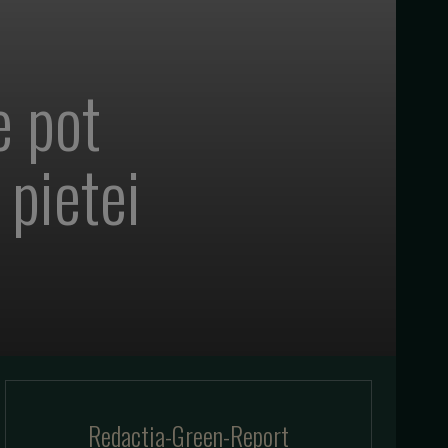
e pot
 pietei
Redactia-Green-Report