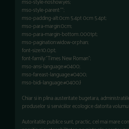
mso-style-noshow:yes;
mso-style-parent:””;
mso-padding-alt:0cm 5.4pt 0cm 5.4pt;
mso-para-margin:0cm;
mso-para-margin-bottom:.0001pt;
mso-pagination:widow-orphan;
font-size:10.0pt;
font-family:”Times New Roman”;
mso-ansi-language:#0400;
mso-fareast-language:#0400;
mso-bidi-language:#0400;}
Chiar si in plina austeritate bugetara, administratii
produselor si serviciilor ecologice datorita volumul
Autoritatile publice sunt, practic, cel mai mare co