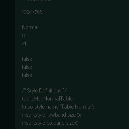
24 martie 2012
1024×768
Normal
0
21
false
false
false
/* Style Definitions */
table.MsoNormalTable
{mso-style-name:”Table Normal”;
mso-tstyle-rowband-size:0;
mso-tstyle-colband-size:0;