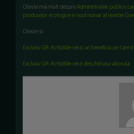
Citeste mai mult despre
Administratiile publice ca
produselor ecologice in noul numar al revistei Gr
Citeste si:
Exclusiv GR: Achizitiile verzi, un beneficiu pe care t
Exclusiv GR: Achizitiile verzi deschid usa viitorului