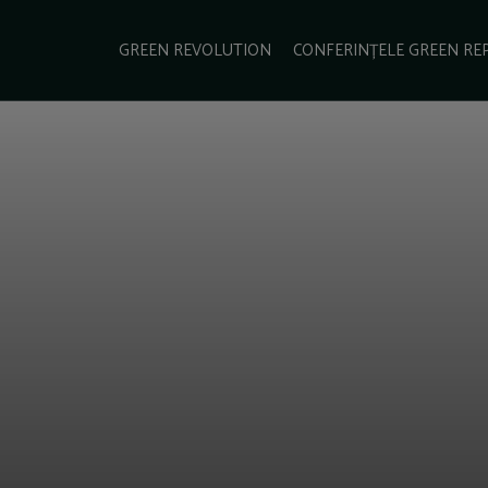
e Green Report
Podcast
Gala Green Report
Contact
GREEN REVOLUTION
CONFERINȚELE GREEN RE
USINESS
ENERGIE
TRANSPORT
CSR
SCHIMBĂRI CLIMATICE