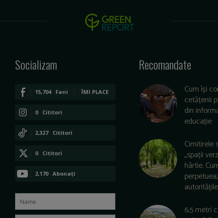
Socializam
Recomandate
Cum își co
15,704
Fani
ÎMI PLACE
cetățenii 
din informa
0
Cititori
educație
CONECTAȚI-VĂ
2,327
Cititori
Cimitirele 
CONECTAȚI-VĂ
„spații ver
0
Cititori
hârtie. Cu
CONECTAȚI-VĂ
2,170
Abonați
perpetuea
autoritățile 
ABONAȚI-VĂ
6,5 metri 