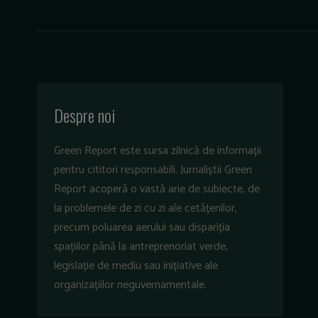
Despre noi
Green Report este sursa zilnică de informații
pentru cititori responsabili. Jurnaliștii Green
Report acoperă o vastă arie de subiecte, de
la problemele de zi cu zi ale cetățenilor,
precum poluarea aerului sau dispariția
spațiilor până la antreprenoriat verde,
legislație de mediu sau inițiative ale
organizațiilor neguvernamentale.