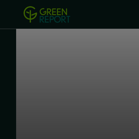
Green Revolution
Conferințel
ACASA
LEGISLAȚIE
B