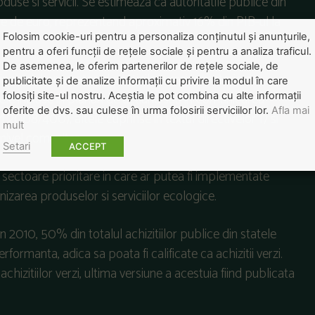
duse si servicii. Se estimeaza ca autoritatile publice din
rde de euro, reprezentand aproximativ 16% din PIB-ul la
Folosim cookie-uri pentru a personaliza conținutul și anunțurile,
pentru a oferi funcții de rețele sociale și pentru a analiza traficul.
De asemenea, le oferim partenerilor de rețele sociale, de
cipalul promotor al politicilor verzi in materie de
publicitate și de analize informații cu privire la modul în care
ele incluse in planuri de actiune sau in Comunicarea
folosiți site-ul nostru. Aceștia le pot combina cu alte informații
oferite de dvs. sau culese în urma folosirii serviciilor lor.
Afla mai
2008/400), altele cuprinse in textul directivelor 17 si
mult
nivel comunitar.
Setari
ACCEPT
0 sectoare prioritare in care ar putea fi implementate
izarea produselor si serviciilor ecologice.
010, 50% din totalul achizitiilor publice din statele
formanta, adica sa poata fi calificate ca achizitii verzi.
zitiilor verzi, ultima versiune a acestuia fiind publicata