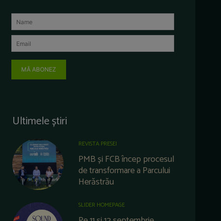
MĂ ABONEZ
Ultimele știri
REVISTA PRESEI
PMB și FCB încep procesul
de transformare a Parcului
Herăstrău
SLIDER HOMEPAGE
Pe 11 și 12 septembrie,