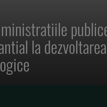
ministratiile public
ntial la dezvoltarea
logice