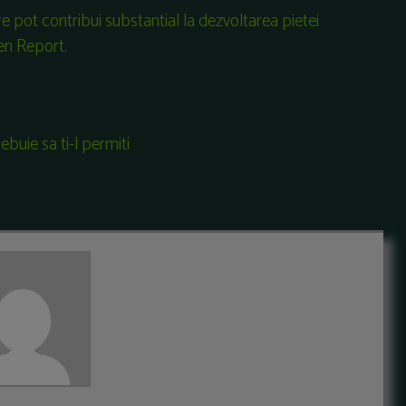
re pot contribui substantial la dezvoltarea pietei
een Report
.
rebuie sa ti-l permiti