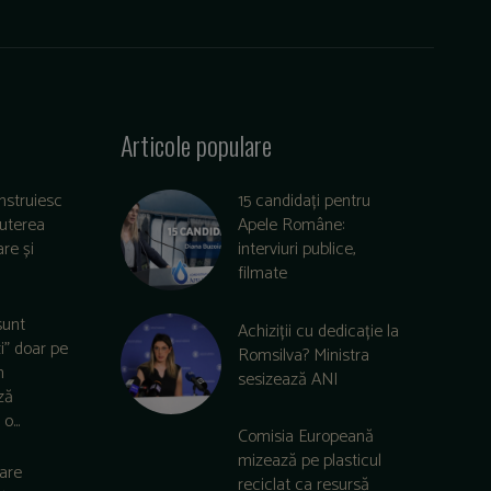
Articole populare
nstruiesc
15 candidați pentru
puterea
Apele Române:
re și
interviuri publice,
filmate
sunt
Achiziții cu dedicație la
zi” doar pe
Romsilva? Ministra
m
sesizează ANI
ză
o...
Comisia Europeană
mizează pe plasticul
care
reciclat ca resursă