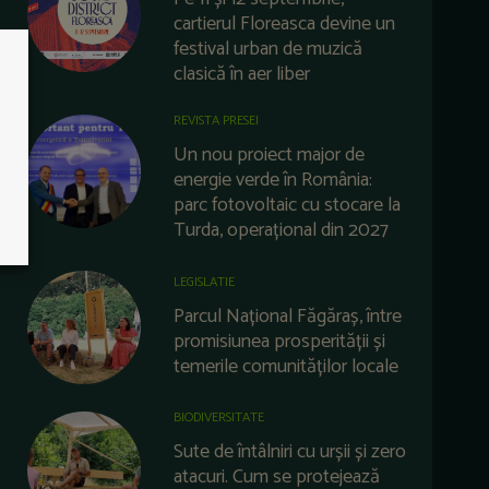
cartierul Floreasca devine un
festival urban de muzică
clasică în aer liber
REVISTA PRESEI
Un nou proiect major de
energie verde în România:
parc fotovoltaic cu stocare la
Turda, operațional din 2027
LEGISLATIE
Parcul Național Făgăraș, între
promisiunea prosperității și
temerile comunităților locale
BIODIVERSITATE
Sute de întâlniri cu urșii și zero
atacuri. Cum se protejează