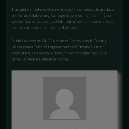
Tranziția s-ar putea încheia în mai puțin de treizeci de ani dacă
politici favorabile energiilor regenerabile cum ar fi eliminarea
subvențiilor pentru combustibilii fosili, investiția în cercetare sau
taxa pe cărbune, ar fi implementate acum.
Studiul realizat de ONG-ul german Energy Watch Group și
Universitatea Tehnică Lappeenranta din Finlanda a fost
prezentat luna aceasta la Bonn, în cadrul conferinței ONU
pentru schimbare climatică COP23.