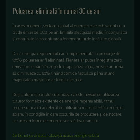
Poluarea, eliminată în numai 30 de ani
În acest moment, sectorul global al energiei este echivalent cu 11
Gt de emisii de CO2 pe an. Emisiile afectează mediul înconjurător
și contribuie la accentuarea fenomenului de încălzire globală.
Dacă energia regenerabilă ar fi implementată în proporție de
100%, poluarea ar fi eliminată. Planeta ar putea înregistra zero
emisii toxice până în 2050. În etapa 2020-2030, emisiile ar urma
să diminueze cu 80%, ținând cont de faptul că până atunci
majoritatea mașinilor ar fi deja electrice.
Deși autorii raportului subliniază că este nevoie de utilizarea
tuturor formelor existente de energie regenerabilă, ritmul
progresului va fi accelerat de utilizarea mai eficientă a energiei
solare, în condițiile în care costurile de producere și de stocare
ale acestei forme de energie vor scădea dramatic.
Ce beneficii ai dacă folosești acasă energie solară