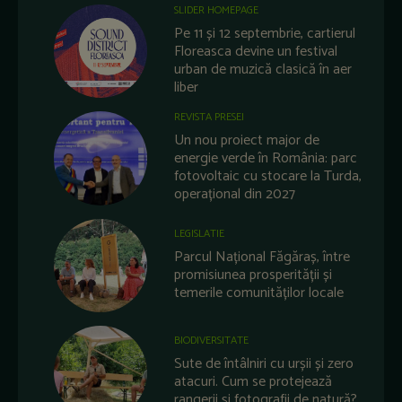
SLIDER HOMEPAGE
Pe 11 și 12 septembrie, cartierul
Floreasca devine un festival
urban de muzică clasică în aer
liber
REVISTA PRESEI
Un nou proiect major de
energie verde în România: parc
fotovoltaic cu stocare la Turda,
operațional din 2027
LEGISLATIE
Parcul Național Făgăraș, între
promisiunea prosperității și
temerile comunităților locale
BIODIVERSITATE
Sute de întâlniri cu urșii și zero
atacuri. Cum se protejează
rangerii și fotografii de natură?