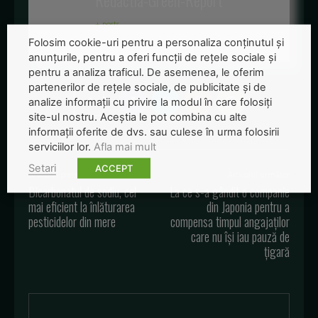
Redactia-Green-Report
+ posts
Folosim cookie-uri pentru a personaliza conținutul și
anunțurile, pentru a oferi funcții de rețele sociale și
pentru a analiza traficul. De asemenea, le oferim
partenerilor de rețele sociale, de publicitate și de
analize informații cu privire la modul în care folosiți
site-ul nostru. Aceștia le pot combina cu alte
informații oferite de dvs. sau culese în urma folosirii
serviciilor lor.
Afla mai mult
Setari
ACCEPT
Articolul precedent
Articolul următor
Bicarbonatul de sodiu, cel
La ce s-a gândit o companie
mai eficient la înlăturarea
din Japonia pentru a
pesticidelor din mere
compensa timpul angajaților
care nu își iau pauză de
țigară