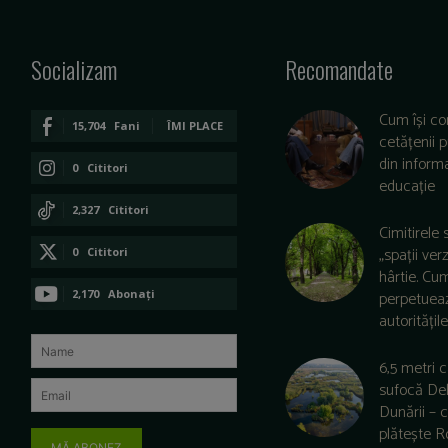
Socializam
Recomandate
Cum își co
15,704
Fani
ÎMI PLACE
cetățenii 
din informa
0
Cititori
educație
CONECTAȚI-VĂ
2,327
Cititori
Cimitirele 
CONECTAȚI-VĂ
„spații ver
0
Cititori
hârtie. Cu
CONECTAȚI-VĂ
2,170
Abonați
perpetuea
autoritățile 
ABONAȚI-VĂ
6,5 metri 
sufocă De
Dunării –
plătește 
MĂ ABONEZ