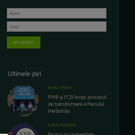
MĂ ABONEZ
Ultimele știri
REVISTA PRESEI
PMB și FCB încep procesul
de transformare a Parcului
Herăstrău
SLIDER HOMEPAGE
Pe 11 și 12 septembrie,