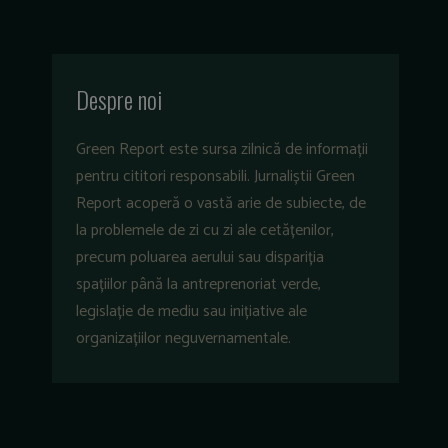
Despre noi
Green Report este sursa zilnică de informații
pentru cititori responsabili. Jurnaliștii Green
Report acoperă o vastă arie de subiecte, de
la problemele de zi cu zi ale cetățenilor,
precum poluarea aerului sau dispariția
spațiilor până la antreprenoriat verde,
legislație de mediu sau inițiative ale
organizațiilor neguvernamentale.