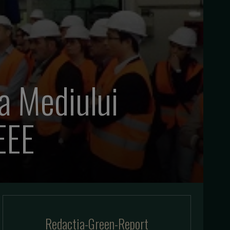
a Mediului
EEE
Redactia-Green-Report