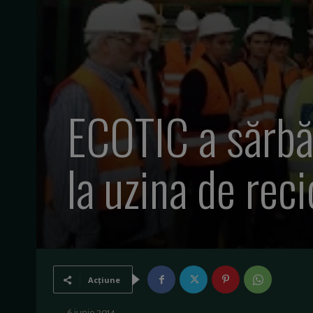
ECOTIC a sărbăt
la uzina de re
Acțiune