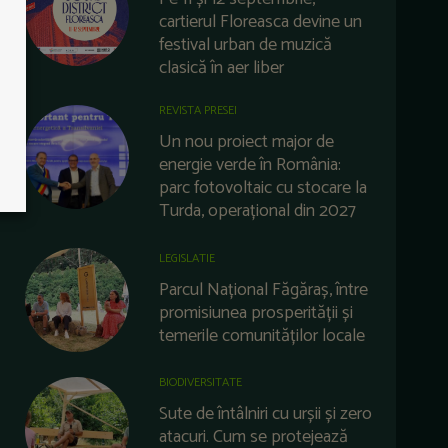
cartierul Floreasca devine un
festival urban de muzică
clasică în aer liber
REVISTA PRESEI
Un nou proiect major de
energie verde în România:
parc fotovoltaic cu stocare la
Turda, operațional din 2027
LEGISLATIE
Parcul Național Făgăraș, între
promisiunea prosperității și
temerile comunităților locale
BIODIVERSITATE
Sute de întâlniri cu urșii și zero
atacuri. Cum se protejează