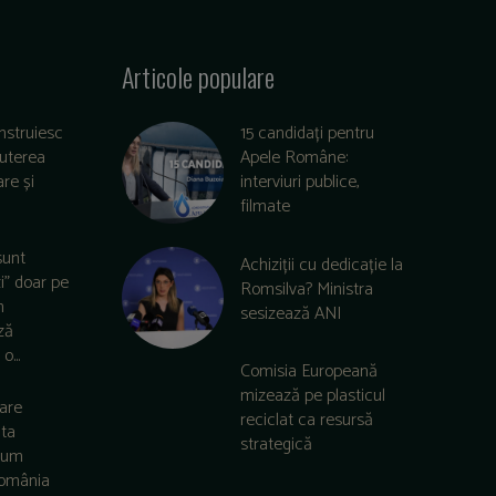
Articole populare
nstruiesc
15 candidați pentru
puterea
Apele Române:
re și
interviuri publice,
filmate
sunt
Achiziții cu dedicație la
zi” doar pe
Romsilva? Ministra
m
sesizează ANI
ză
o...
Comisia Europeană
mizează pe plasticul
care
reciclat ca resursă
lta
strategică
 cum
România