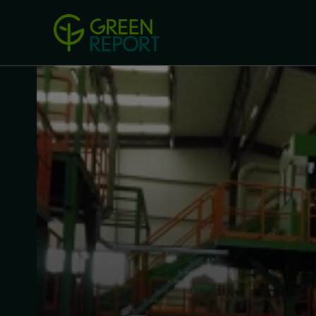
Green Revolution
Conferințel
ACASA
LEGISLAȚIE
B