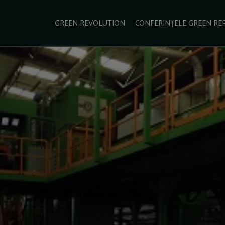
e Green Report
Podcast
Gala Green Report
Contact
GREEN REVOLUTION
CONFERINȚELE GREEN RE
USINESS
ENERGIE
TRANSPORT
CSR
SCHIMBĂRI CLIMATICE