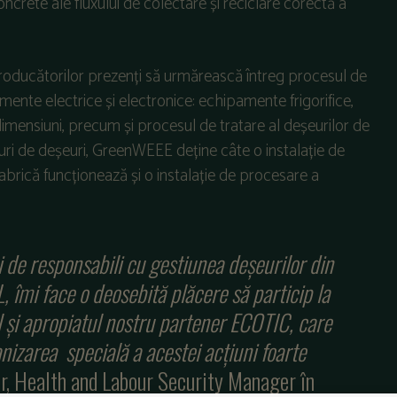
rete ale fluxului de colectare și reciclare corectă a
.
roducătorilor prezenți să urmărească întreg procesul de
amente electrice și electronice: echipamente frigorifice,
imensiuni, precum și procesul de tratare al deșeurilor de
ipuri de deșeuri, GreenWEEE deține câte o instalație de
abrică funcționează și o instalație de procesare a
i de responsabili cu gestiunea deșeurilor din
mi face o deosebită plăcere să particip la
 și apropiatul nostru partener ECOTIC, care
nizarea specială a acestei acțiuni foarte
er, Health and Labour Security Manager în