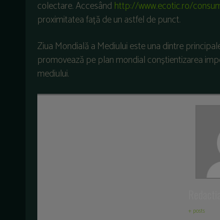
colectare. Accesând
http://www.ecotic.ro/consu
proximitatea față de un astfel de punct.
Ziua Mondială a Mediului este una dintre principale
promovează pe plan mondial conștientizarea importa
mediului.
Redacti
+ posts