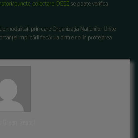
matori/puncte-colectare-DEEE
se poate verifica
le modalități prin care Organizația Națiunilor Unite
nței implicării fiecăruia dintre noi în protejarea
a-Green-Report