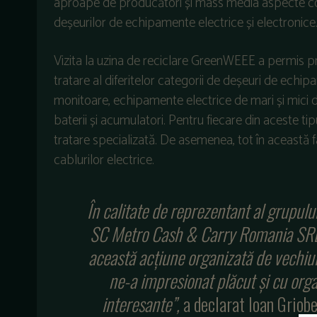
aproape de producători și mass media aspecte conc
deșeurilor de echipamente electrice și electronice
Vizita la uzina de reciclare GreenWEEE a permis p
tratare al diferitelor categorii de deșeuri de echip
monitoare, echipamente electrice de mari și mici d
baterii și acumulatori. Pentru fiecare din aceste t
tratare specializată. De asemenea, tot în această f
cablurilor electrice.
În calitate de reprezentant al grupulu
SC Metro Cash & Carry Romania SRL, î
această acțiune organizată de vechiul
ne-a impresionat plăcut și cu orga
interesante”,
a declarat Ioan Griob