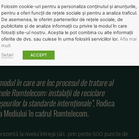
ash & Carry România.
Folosim cookie-uri pentru a personaliza conținutul și anunțurile,
pentru a oferi funcții de rețele sociale și pentru a analiza traficul.
De asemenea, le oferim partenerilor de rețele sociale, de
 le desfășoară să dezvolte o comunitate care
publicitate și de analize informații cu privire la modul în care
tiv la colectarea și reciclarea corectă a deșeurilor de
folosiți site-ul nostru. Aceștia le pot combina cu alte informații
oferite de dvs. sau culese în urma folosirii serviciilor lor.
Afla mai
MEDIU CURAT. ECOTIC preia cu titlu gratuit deșeurile
mult
este 400 de producători afiliați organizației, precum și
Setari
ACCEPT
voie să se debaraseze de aceste deșeuri.
dul în care are loc procesul de tratare al
le Romtelecom: instalații de reciclare
urilor la standarde internționale”,
Rodica
ia Mediului în cadrul Romtelecom.
zentă la nivelul întregii țări, prin peste 500 puncte de