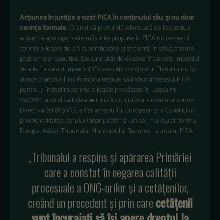
Acțiunea în justiție a vizat PICA în conținutul său, și nu doar
cerințe formale.
O analiză profundă, efectuată de Ecopolis, a
arătat că aproape toate măsurile propuse în PICA nu respectă
cerințele legale de a fi cuantificabile și eficiente în soluționarea
problemelor specifice. Ele sunt atât de evazive încât este imposibil
de a le fi evaluat impactul. Consecutiv, conținutul Planului nu își
atinge obiectivul, iar Primăria trebuie să îmbunătățească PICA
pentru a îndeplini cerințele legale prevăzute în Legea nr.
104/2011 privind calitatea aerului înconjurător – care transpune
Directiva 2008/50/CE a Parlamentului European și a Consiliului
privind calitatea aerului înconjurător și un aer mai curat pentru
Europa. Astăzi, Tribunalul Municipiului București a anulat PICA.
„Tribunalul a respins și apărarea Primăriei
care a constat în negarea calității
procesuale a ONG-urilor și a cetățenilor,
creând un precedent și prin care
cetățenii
sunt încurajați să își apere dreptul la