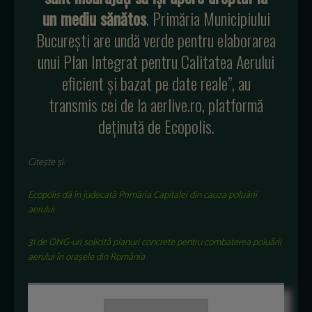
un mediu sănătos
. Primăria Municipiului
Bucureşti are undă verde pentru elaborarea
unui Plan Integrat pentru Calitatea Aerului
eficient și bazat pe date reale”, au
transmis cei de la aerlive.ro, platformă
deținută de Ecopolis.
Citește și:
Ecopolis dă în judecată Primăria Capitalei din cauza poluării
aerului
31 de ONG-uri solicită planuri concrete pentru combaterea poluării
aerului în orașele din România