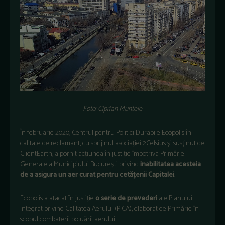
Foto: Ciprian Muntele
În februarie 2020, Centrul pentru Politici Durabile Ecopolis în
calitate de reclamant, cu sprijinul asociației 2Celsius și susținut de
ClientEarth, a pornit acțiunea în justiție împotriva Primăriei
Generale a Municipiului București privind
inabilitatea acesteia
de a asigura un aer curat pentru cetățenii Capitalei
.
Ecopolis a atacat în justiție
o serie de prevederi
ale Planului
Integrat privind Calitatea Aerului (PICA), elaborat de Primărie în
scopul combaterii poluării aerului.