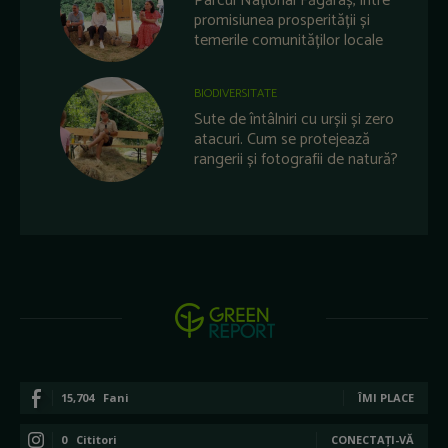
Parcul Național Făgăraș, între
promisiunea prosperității și
temerile comunităților locale
BIODIVERSITATE
Sute de întâlniri cu urșii și zero
atacuri. Cum se protejează
rangerii și fotografii de natură?
15,704
Fani
ÎMI PLACE
0
Cititori
CONECTAȚI-VĂ