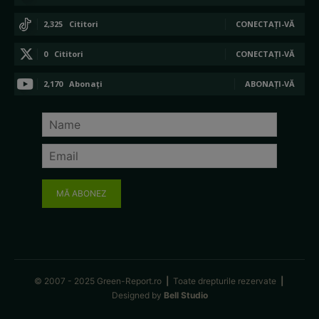
2,325
Cititori
CONECTAȚI-VĂ
0
Cititori
CONECTAȚI-VĂ
2,170
Abonați
ABONAȚI-VĂ
MĂ ABONEZ
© 2007 - 2025 Green-Report.ro
|
Toate drepturile rezervate
|
Designed by
Bell Studio