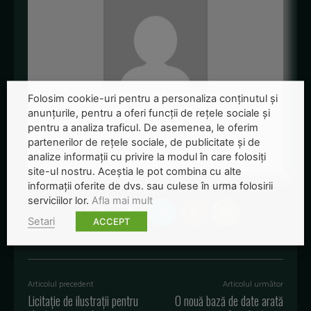
Folosim cookie-uri pentru a personaliza conținutul și
Redactia-Green-Report
anunțurile, pentru a oferi funcții de rețele sociale și
pentru a analiza traficul. De asemenea, le oferim
+ posts
partenerilor de rețele sociale, de publicitate și de
analize informații cu privire la modul în care folosiți
site-ul nostru. Aceștia le pot combina cu alte
informații oferite de dvs. sau culese în urma folosirii
serviciilor lor.
Afla mai mult
Setari
ACCEPT
Articolul precedent
Articolul următor
Licitație de ilustrații pentru
O nouă bază de date arată