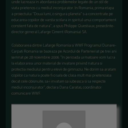
unde lucreaza in abordarea problemelor legate de un stil de
viata prietenos cu mediul inconjurator. In Romania, prima etapa
a proiectului "Doua lumi, o singura planeta" s-a concentrate pe
educarea copiilor de varsta scolara in spiritul unui comportament
constient fata de natura", a spus Philippe Questiaux, presedinte-
director general Lafarge Ciment (Romania) SA.
Colaborarea dintre Lafarge Romania si WWF Programul Dunare-
Carpati Romania se bazeaza pe Acordul de Parteneriat pe trei ani
semnat pe 28 noiembrie 2006. "In perioada urmatoare vom lucra
la elaborarea unor material de invatare privind natura si
protectia mediului pentru elevii de gimnaziu. Ne dorim sa aratam
copiilor ca natura poate fi o sala de clasa mult mai prietenoasa
decat cele obisnuite, sa-i invatam sa iubeasca si sa respecte
mediul inconjurator", declara Dana Caratas, coordinator
comunicare WWF.