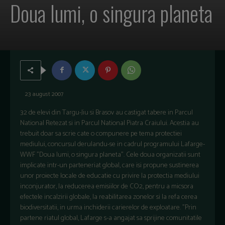
Doua lumi, o singura planeta
23 august 2007
32 de elevi din Targu-Jiu si Brasov au castigat tabere in Parcul
National Retezat si in Parcul National Piatra Craiului. Acestia au
trebuit doar sa scrie cate o compunere pe tema protectiei
mediului, concursul derulandu-se in cadrul programului Lafarge-
WWF "Doua lumi, o singura planeta". Cele doua organizatii sunt
implicate intr-un parteneriat global, care isi propune sustinerea
unor proiecte locale de educatie cu privire la protectia mediului
inconjurator, la reducerea emisiilor de CO2, pentru a micsora
efectele incalzirii globale, la reabilitarea zonelor si la refa cerea
biodiversitatii, in urma inchiderii carierelor de exploatare. "Prin
partene riatul global, Lafarge s-a angajat sa sprijine comunitatile