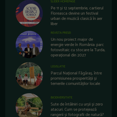
SLIDER HOMEPAGE
Pe 11 și 12 septembrie, cartierul
Floreasca devine un festival
urban de muzică clasică în aer
liber
REVISTA PRESEI
Un nou proiect major de
energie verde în România: parc
fotovoltaic cu stocare la Turda,
operațional din 2027
LEGISLATIE
Parcul Național Făgăraș, între
promisiunea prosperității și
temerile comunităților locale
BIODIVERSITATE
Sute de întâlniri cu urșii și zero
atacuri. Cum se protejează
rangerii și fotografii de natură?