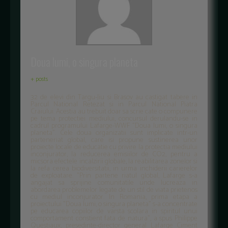
Doua lumi, o singura planeta
+ posts
32 de elevi din Targu-Jiu si Brasov au castigat tabere in
Parcul National Retezat si in Parcul National Piatra
Craiului. Acestia au trebuit doar sa scrie cate o compunere
pe tema protectiei mediului, concursul derulandu-se in
cadrul programului Lafarge-WWF "Doua lumi, o singura
planeta". Cele doua organizatii sunt implicate intr-un
parteneriat global, care isi propune sustinerea unor
proiecte locale de educatie cu privire la protectia mediului
inconjurator, la reducerea emisiilor de CO2, pentru a
micsora efectele incalzirii globale, la reabilitarea zonelor si
la refa cerea biodiversitatii, in urma inchiderii carierelor
de exploatare. "Prin partene riatul global, Lafarge s-a
angajat sa sprijine comunitatile unde lucreaza in
abordarea problemelor legate de un stil de viata prietenos
cu mediul inconjurator. In Romania, prima etapa a
proiectului "Doua lumi, o singura planeta" s-a concentrate
pe educarea copiilor de varsta scolara in spiritul unui
comportament constient fata de natura", a spus Philippe
Questiaux, presedinte-director general Lafarge Ciment