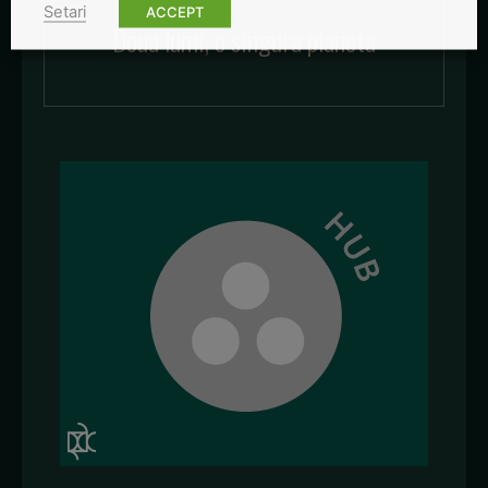
Setari
ACCEPT
Doua lumi, o singura planeta