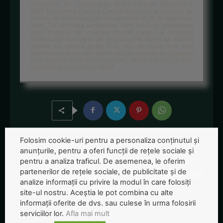
(Romania) SA. Colaborarea dintre Lafarge Romania si
WWF Programul Dunare-Carpati Romania se bazeaza pe
Acordul de Parteneriat pe trei ani semnat pe 28 noiembrie
2006. "In perioada urmatoare vom lucra la elaborarea
unor material de invatare privind natura si protectia
mediului pentru elevii de gimnaziu. Ne dorim sa aratam
copiilor ca natura poate fi o sala de clasa mult mai
prietenoasa decat cele obisnuite, sa-i invatam sa iubeasca
si sa respecte mediul inconjurator", declara Dana Caratas,
coordinator comunicare WWF.
Folosim cookie-uri pentru a personaliza conținutul și
anunțurile, pentru a oferi funcții de rețele sociale și
pentru a analiza traficul. De asemenea, le oferim
Articolul precedent
Articolul următor
partenerilor de rețele sociale, de publicitate și de
Lectia de condus ecologic
Ecoetichetare fara ecou
analize informații cu privire la modul în care folosiți
site-ul nostru. Aceștia le pot combina cu alte
informații oferite de dvs. sau culese în urma folosirii
serviciilor lor.
Afla mai mult