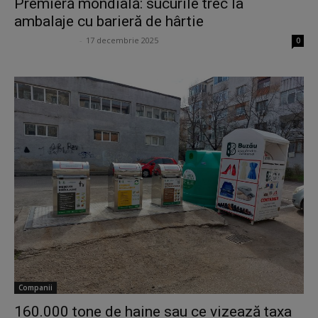
Premieră mondială: sucurile trec la
ambalaje cu barieră de hârtie
Ana Potcoveanu
-
17 decembrie 2025
0
Companii
160.000 tone de haine sau ce vizează taxa