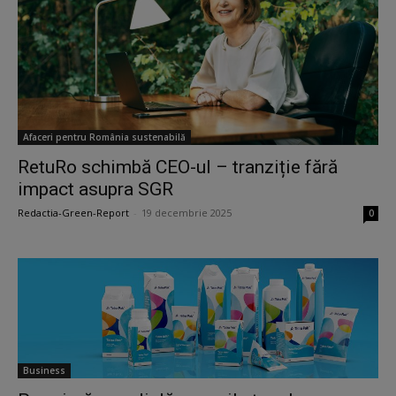
Afaceri pentru România sustenabilă
RetuRo schimbă CEO-ul – tranziție fără
impact asupra SGR
Redactia-Green-Report
-
19 decembrie 2025
0
Business