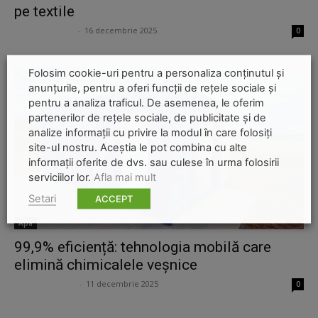
pe textile
Marian Păvălasc
-
16 decembrie 2025
0
Folosim cookie-uri pentru a personaliza conținutul și
anunțurile, pentru a oferi funcții de rețele sociale și
pentru a analiza traficul. De asemenea, le oferim
partenerilor de rețele sociale, de publicitate și de
analize informații cu privire la modul în care folosiți
site-ul nostru. Aceștia le pot combina cu alte
informații oferite de dvs. sau culese în urma folosirii
serviciilor lor.
Afla mai mult
Setari
ACCEPT
Apa
99,9% eficiență: tehnologia mobilă care
elimină chimicalele veșnice
Ana Potcoveanu
-
11 decembrie 2025
0