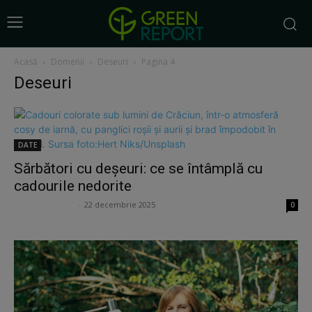
Acasă
Domenii
Deseuri
Pagina 4
Deseuri
DATE
Sărbători cu deșeuri: ce se întâmplă cu
cadourile nedorite
Ana Potcoveanu
-
22 decembrie 2025
0