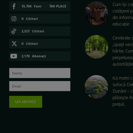
Cum își co
15,704
Fani
ÎMI PLACE
cetățenii 
din informa
0
Cititori
educație
CONECTAȚI-VĂ
2,327
Cititori
Cimitirele 
CONECTAȚI-VĂ
„spații ver
0
Cititori
hârtie. Cu
CONECTAȚI-VĂ
2,170
Abonați
perpetuea
autoritățile 
ABONAȚI-VĂ
6,5 metri 
sufocă De
Dunării –
plătește 
MĂ ABONEZ
prețul...