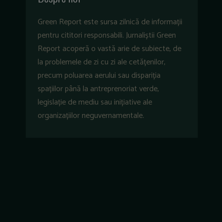
Green Report este sursa zilnică de informații
pentru cititori responsabili. Jurnaliștii Green
Report acoperă o vastă arie de subiecte, de
la problemele de zi cu zi ale cetățenilor,
precum poluarea aerului sau dispariția
spațiilor până la antreprenoriat verde,
legislație de mediu sau inițiative ale
organizațiilor neguvernamentale.