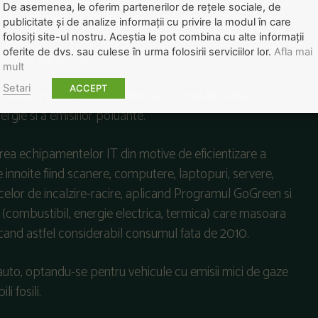
De asemenea, le oferim partenerilor de rețele sociale, de
consumurilor de resurse epuizabile si a relocarii unor
publicitate și de analize informații cu privire la modul în care
de apa eficientizate (apometre, functionare corecta, fara
folosiți site-ul nostru. Aceștia le pot combina cu alte informații
oferite de dvs. sau culese în urma folosirii serviciilor lor.
Afla mai
ata de cel din 2010.
mult
Setari
ACCEPT
at un program investitional privind eficienta
gie si a emisiilor poluante.
uirea echipamentelor IT din motive de eficientizare a
 innoite fiind scanere, computere, laptopuri, servere,
a celor de incalzire-racire, aplicand Programul GoGreen si
te (combustibil, energie electrica, termica) care masoara
ucand astfel considerabil consumul fata de 2010.
auto, optandu-se pentru vehicule cu emisii mici de gaze
i fosili.