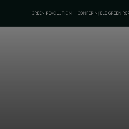
e Green Report
Podcast
Gala Green Report
Contact
GREEN REVOLUTION
CONFERINȚELE GREEN RE
USINESS
ENERGIE
TRANSPORT
CSR
SCHIMBĂRI CLIMATICE