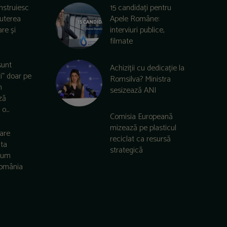
nstruiesc
15 candidați pentru
puterea
Apele Române:
re și
interviuri publice,
filmate
sunt
Achiziții cu dedicație la
zi” doar pe
Romsilva? Ministra
m
sesizează ANI
ză
o...
Comisia Europeană
mizează pe plasticul
care
reciclat ca resursă
lta
strategică
 cum
România