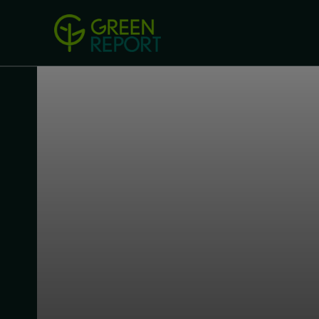
Green Revolution
Conferințel
ACASA
LEGISLAȚIE
B