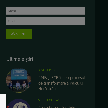
MĂ ABONEZ
Ultimele știri
REVISTA PRESEI
PMB și FCB încep procesul
de transformare a Parcului
Herăstrău
SLIDER HOMEPAGE
Pe 11 și 12 septembrie,