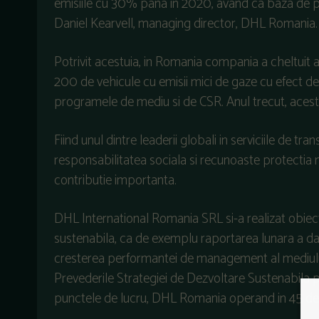
emisiile cu 30% pana in 2020, avand ca baza de p
Daniel Kearvell, managing director, DHL Romania.
Potrivit acestuia, in Romania compania a cheltuit 
200 de vehicule cu emisii mici de gaze cu efect de 
programele de mediu si de CSR. Anul trecut, acesti
Fiind unul dintre leaderii globali in serviciile de 
responsabilitatea sociala si recunoaste protectia
contributie importanta.
DHL International Romania SRL si-a realizat obiec
sustenabila, ca de exemplu raportarea lunara a 
cresterea performantei de management al mediului
Prevederile Strategiei de Dezvoltare Sustenabila pl
punctele de lucru, DHL Romania operand in 45 de 