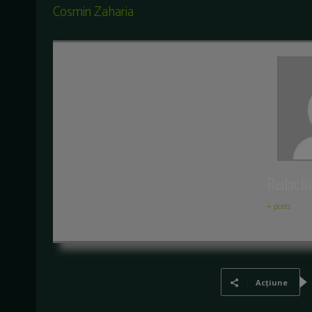
Cosmin Zaharia
Redacti
+ posts
Acțiune