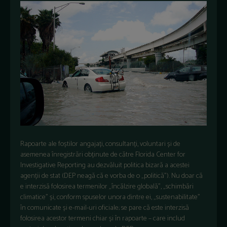
Rapoarte ale foștilor angajați, consultanți, voluntari și de
asemenea înregistrări obținute de către Florida Center for
Investigative Reporting au dezvăluit politica bizară a acestei
agenții de stat (DEP neagă că e vorba de o „politică”). Nu doar că
e interzisă folosirea termenilor „încălzire globală”, „schimbări
climatice” și, conform spuselor unora dintre ei, „sustenabilitate”
în comunicate și e-mail-uri oficiale; se pare că este interzisă
folosirea acestor termeni chiar și în rapoarte – care includ