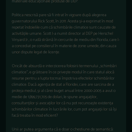
materiale educaționale produse de DEP.
Politica nescrisă pare să fi intrat în vigoare după alegerea
guvernatorului Rick Scott, în 2011. Acesta și-a exprimat în mod
repetat îndoielile cum că schimbările climatice sunt cauzate de
activitățile umane. Scott l-a numit director al DEP pe Herschel
Vinyard Jr., o rudă străină în cercurile de mediu din Florida, care l-
a concediat pe consilierul în materie de zone umede, din cauza
unor dispute legat de licențe.
Oricât de absurdă e interzicerea folosirii termenului „schimbări
climatice”, e grăitoare în ce privește modul în care statul alocă
resurse pentru a lupta tocmai împotriva efectelor schimbărilor
climatice. Dacă agenția de stat a Floridei, care are sarcina de a
proteja mediul, și al cărei buget anual între 2000-2005 a avut o
medie de 1,899,731,705 de dolari, le spune angajaților,
consultanților și avocaților lor că nu pot recunoaște existența
schimbărilor climatice în lucrările lor, cum pot angajații lor să își
facă treaba în mod eficient?
Unii ar putea argumenta că e doar o chestiune de semantică: