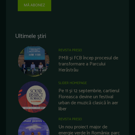
MĂ ABONEZ
Ultimele știri
REVISTA PRESEI
PMB și FCB încep procesul de
transformare a Parcului
Herăstrău
SLIDER HOMEPAGE
Pe 11 și 12 septembrie, cartierul
Floreasca devine un festival
urban de muzică clasică în aer
liber
REVISTA PRESEI
Un nou proiect major de
energie verde în România: parc