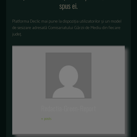
spus ei.
Platforma Declic mai pune la dispoziția utilizatorilor și un model
de sesizare adresată Comisariatului Gărzii de Mediu din fiecare
județ.
Redactia-Green-Report
+ posts