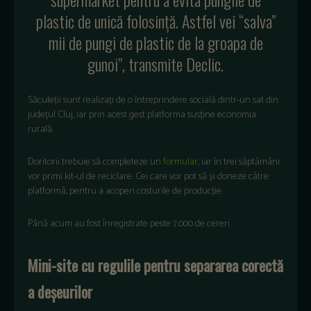
plastic de unică folosință. Astfel vei “salva”
mii de pungi de plastic de la groapa de
gunoi”, transmite Declic.
Săculeții sunt realizați de o întreprindere socială dintr-un sat din
județul Cluj, iar prin acest gest platforma susține economia
rurală.
Doritorii trebuie să completeze un
formular
, iar în trei săptămâni
vor primi kit-ul de reciclare. Cei care vor pot să și doneze către
platformă, pentru a acoperi costurile de producție.
Până acum au fost înregistrate peste 7.000 de cereri.
Mini-site cu regulile pentru separarea corectă
a deșeurilor