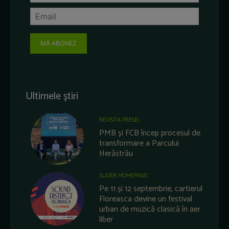
MĂ ABONEZ
Ultimele știri
REVISTA PRESEI
PMB și FCB încep procesul de
transformare a Parcului
Herăstrău
SLIDER HOMEPAGE
Pe 11 și 12 septembrie, cartierul
Floreasca devine un festival
urban de muzică clasică în aer
liber