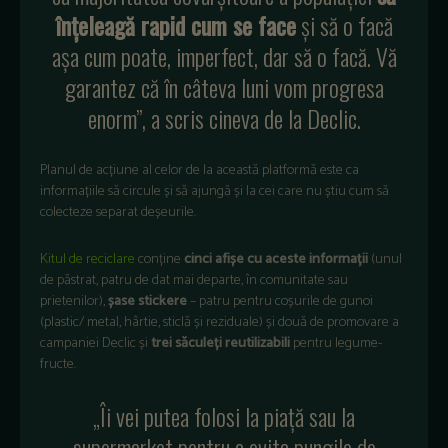
înțeleagă rapid cum se face
și să o facă
așa cum poate, imperfect, dar să o facă. Vă
garantez că în câteva luni vom progresa
enorm”, a scris cineva de la Declic.
Planul de acțiune al celor de la această platformă este ca
informațiile să circule și să ajungă și la cei care nu știu cum să
colecteze separat deșeurile.
Kitul de reciclare
conține
cinci afișe cu aceste informații
(unul
de păstrat, patru de dat mai departe, în comunitate sau
prietenilor),
șase stickere
– patru pentru coșurile de gunoi
(plastic/ metal, hârtie, sticlă și reziduale) și două de promovare a
campaniei Declic și
trei săculeți reutilizabili
pentru legume-
fructe.
„Îi vei putea folosi la piață sau la
supermarket pentru a evita pungile de