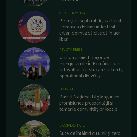
SLIDER HOMEPAGE
Pe 11 și 12 septembrie, cartierul
Floreasca devine un festival
urban de muzică clasică în aer
liber
REVISTA PRESEI
Un nou proiect major de
energie verde în România: parc
fotovoltaic cu stocare la Turda,
operațional din 2027
LEGISLATIE
Parcul Național Făgăraș, între
promisiunea prosperității și
temerile comunităților locale
BIODIVERSITATE
Sute de întâlniri cu urșii și zero