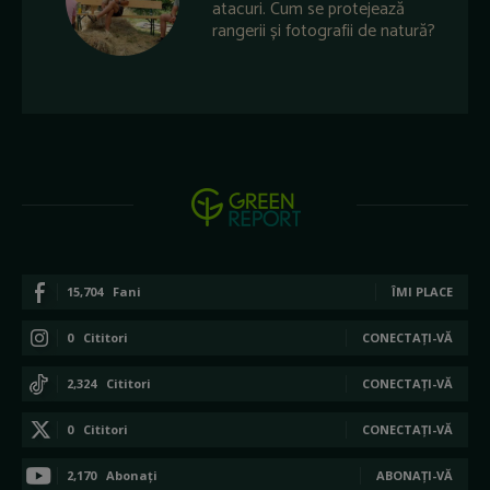
atacuri. Cum se protejează
rangerii și fotografii de natură?
15,704
Fani
ÎMI PLACE
0
Cititori
CONECTAȚI-VĂ
2,324
Cititori
CONECTAȚI-VĂ
0
Cititori
CONECTAȚI-VĂ
2,170
Abonați
ABONAȚI-VĂ