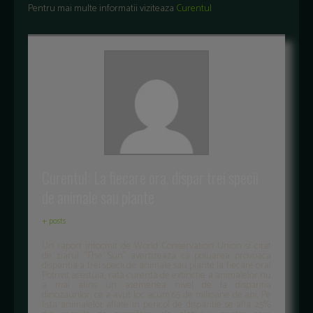
Pentru mai multe informatii viziteaza
Curentul
Curentul: La fiecare ora, dispar trei specii
de animale sau plante
+ posts
Un raport intocmit de World Conservation Union si citat
de ziarul "The Sun" avertizeaza ca poluarea provoaca
disparitia a trei specii de animale sau plante la fiecare ora!
Potrivit acestuia, rata curenta de extinctie a animalelor nu
a mai atins un asemenea nivel de la disparitia
dinozaurilor, ce a avut loc acum 65 de milioane de ani. Pe
lista animalelor aflate in pericol de disparitie se afla 25%