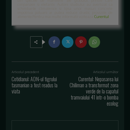
din speciile de mamifere ale globului, printre care
cimpanzeii si elefantii. Autorii studiului au avertizat ca
schimbarile climaterice si lipsa unor masuri concrete
impotriva poluarii ar putea reduce drastic proviziile de
alimente.Pentru mai multe informatii viziteaza
Curentul
Articolul precedent
Articolul următor
Cotidianul: ADN-ul tigrului
Curentul: Nepasarea lui
tasmanian a fost readus la
Chiliman a transformat zona
viata
verde de la capatul
tramvaiului 41 intr-o bomba
ecolog