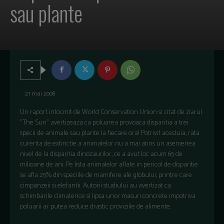
sau plante
21 mai 2008
Un raport intocmit de World Conservation Union si citat de ziarul
"The Sun" avertizeaza ca poluarea provoaca disparitia a trei
specii de animale sau plante la fiecare ora! Potrivit acestuia, rata
curenta de extinctie a animalelor nu a mai atins un asemenea
nivel de la disparitia dinozaurilor, ce a avut loc acum 65 de
milioane de ani. Pe lista animalelor aflate in pericol de disparitie
se afla 25% din speciile de mamifere ale globului, printre care
cimpanzeii si elefantii. Autorii studiului au avertizat ca
schimbarile climaterice si lipsa unor masuri concrete impotriva
poluarii ar putea reduce drastic proviziile de alimente.