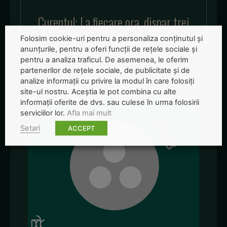
Curentul: La fiecare ora, dispar trei
specii de animale sau plante
Folosim cookie-uri pentru a personaliza conținutul și
anunțurile, pentru a oferi funcții de rețele sociale și
pentru a analiza traficul. De asemenea, le oferim
partenerilor de rețele sociale, de publicitate și de
analize informații cu privire la modul în care folosiți
site-ul nostru. Aceștia le pot combina cu alte
informații oferite de dvs. sau culese în urma folosirii
serviciilor lor.
Afla mai mult
Setari
ACCEPT